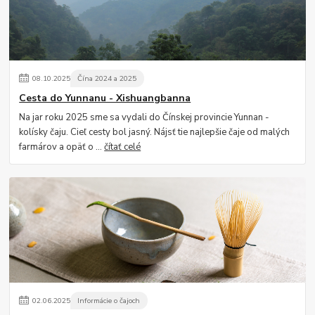
08
.
10
.
2025
Čína 2024 a 2025
Cesta do Yunnanu - Xishuangbanna
Na jar roku 2025 sme sa vydali do Čínskej provincie Yunnan -
kolísky čaju. Cieľ cesty bol jasný. Nájsť tie najlepšie čaje od malých
farmárov a opäť o ...
čítať celé
02
.
06
.
2025
Informácie o čajoch