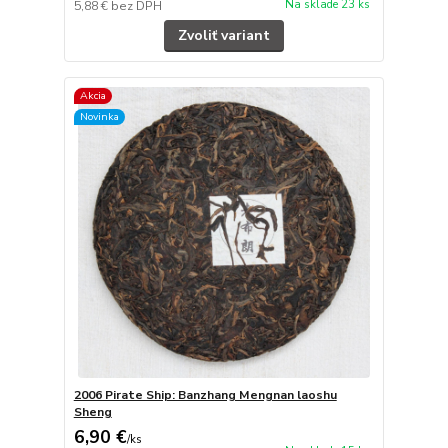
Na sklade 23 ks
5,88 €
bez DPH
Zvoliť variant
Akcia
Novinka
2006 Pirate Ship: Banzhang Mengnan laoshu
Sheng
6,90 €
/
ks