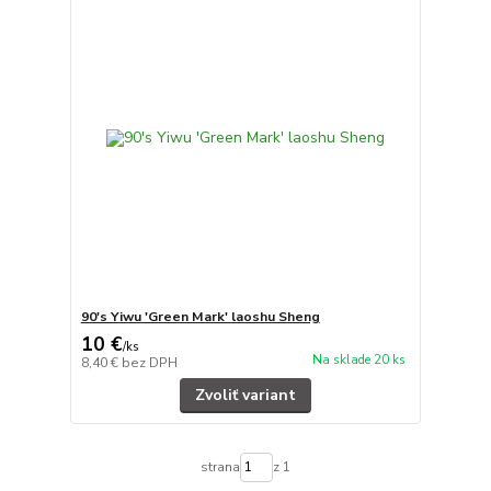
90's Yiwu 'Green Mark' laoshu Sheng
10 €
/
ks
Na sklade 20 ks
8,40 €
bez DPH
Zvoliť variant
strana
z 1