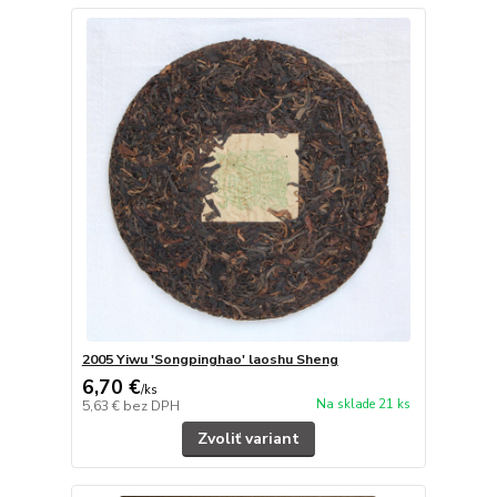
2005 Yiwu 'Songpinghao' laoshu Sheng
6,70 €
/
ks
Na sklade 21 ks
5,63 €
bez DPH
Zvoliť variant