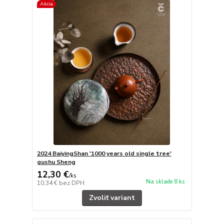
Akcia
2024 BaiyingShan '1000 years old single tree'
gushu Sheng
12,30 €
/
ks
Na sklade 8 ks
10,34 €
bez DPH
Zvoliť variant