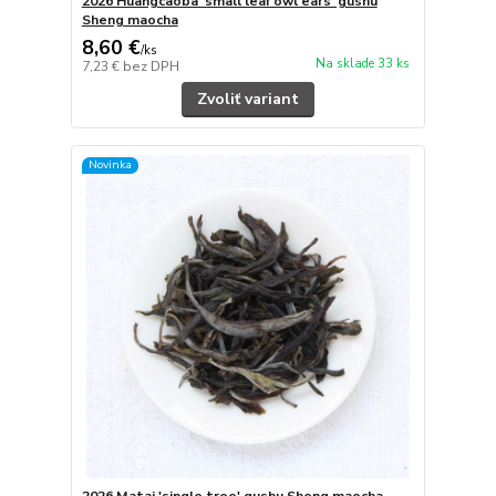
2026 Huangcaoba 'small leaf owl ears' gushu
Sheng maocha
8,60 €
/
ks
Na sklade 33 ks
7,23 €
bez DPH
Zvoliť variant
Novinka