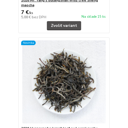
2026 Mr. Yang's BulangShan Wild tree Sheng
maocha
7 €
/
ks
Na sklade 15 ks
5,88 €
bez DPH
Zvoliť variant
Novinka