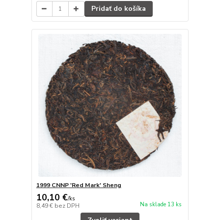
Pridať do košíka
1999 CNNP 'Red Mark' Sheng
10,10 €
/
ks
Na sklade 13 ks
8,49 €
bez DPH