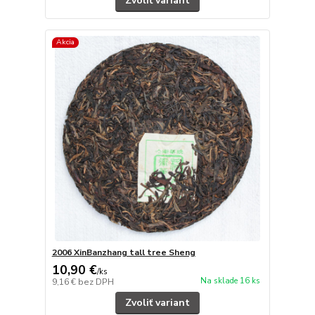
Zvoliť variant
Akcia
2006 XinBanzhang tall tree Sheng
10,90 €
/
ks
Na sklade 16 ks
9,16 €
bez DPH
Zvoliť variant