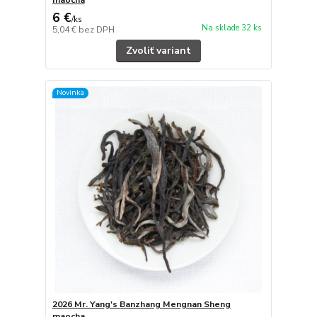
6 €
/
ks
Na sklade 32 ks
5,04 €
bez DPH
Zvoliť variant
Novinka
2026 Mr. Yang's Banzhang Mengnan Sheng
maocha