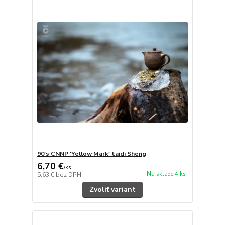
90's CNNP 'Yellow Mark' taidi Sheng
6,70 €
/
ks
Na sklade 4 ks
5,63 €
bez DPH
Zvoliť variant