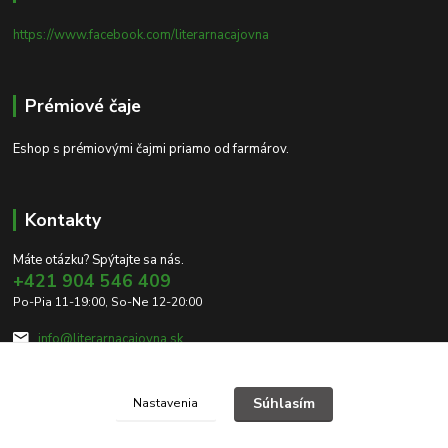
https://www.facebook.com/literarnacajovna
Prémiové čaje
Eshop s prémiovými čajmi priamo od farmárov.
Kontakty
Máte otázku? Spýtajte sa nás.
+421 904 546 409
Po-Pia 11-19:00, So-Ne 12-20:00
info@literarnacajovna.sk
Súhlasím
Nastavenia