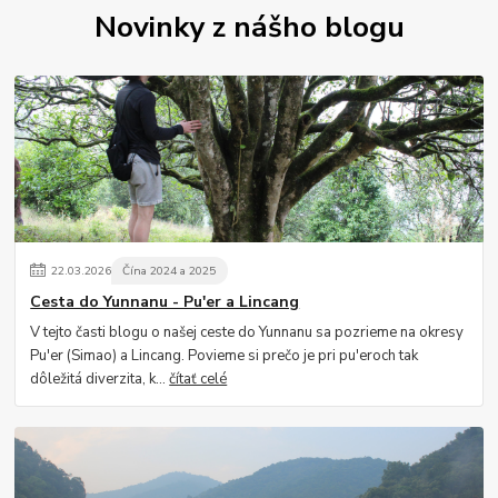
Novinky z nášho blogu
22
.
03
.
2026
Čína 2024 a 2025
Cesta do Yunnanu - Pu'er a Lincang
V tejto časti blogu o našej ceste do Yunnanu sa pozrieme na okresy
Pu'er (Simao) a Lincang. Povieme si prečo je pri pu'eroch tak
dôležitá diverzita, k...
čítať celé