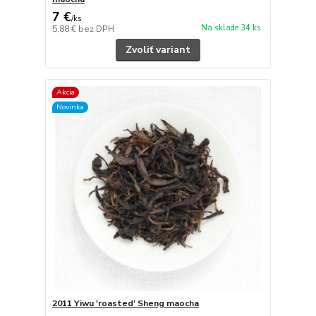
7 €
/
ks
Na sklade 34 ks
5,88 €
bez DPH
Zvoliť variant
Akcia
Novinka
2011 Yiwu 'roasted' Sheng maocha