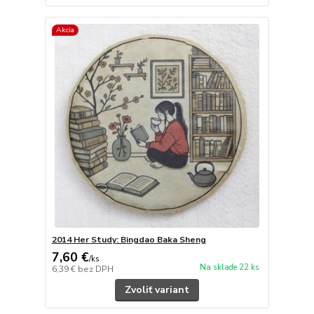
Akcia
2014 Her Study: Bingdao Baka Sheng
7,60 €
/
ks
Na sklade 22 ks
6,39 €
bez DPH
Zvoliť variant