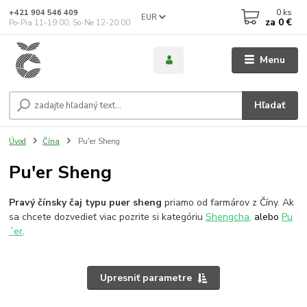
0
ks
+421 904 546 409
EUR
za
0 €
Po-Pia 11-19:00, So-Ne 12-20:00
Menu
Hľadať
Úvod
Čína
Pu'er Sheng
Pu'er Sheng
Pravý čínsky čaj typu puer sheng
priamo od farmárov z Číny. Ak
sa chcete dozvedieť viac pozrite si kategóriu
Shengcha
,
alebo
Pu
´er
.
Upresniť parametre