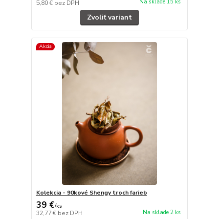
Na sklade 15 ks
5,80 €
bez DPH
Zvoliť variant
Akcia
Kolekcia - 90kové Shengy troch farieb
39 €
/
ks
Na sklade 2 ks
32,77 €
bez DPH