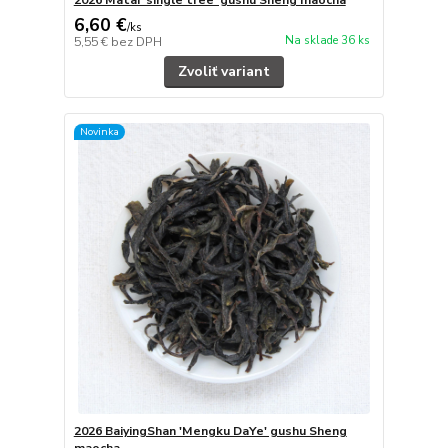
2026 Matai 'single tree' gushu Sheng maocha
6,60 €
/
ks
Na sklade 36 ks
5,55 €
bez DPH
Zvoliť variant
Novinka
2026 BaiyingShan 'Mengku DaYe' gushu Sheng
maocha