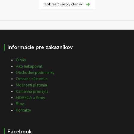
Zobraziť všetky články
Informácie pre zákazníkov
O nás
Ako nakupovať
Obchodné podmienky
Ochrana súkromia
Možnosti platenia
Kamenná predajna
HORECA a firmy
Blog
Kontakty
Facebook