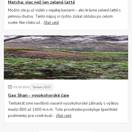
Matcha: viac než len zelené latté
Možno ste ju už videli v nejakej kaviarni – ako krásne zelené latté s
jemnou chuťou. Tento nápoj si rýchlo získal obľubu po celom
svete. Nie všetci už...
čítať celé
03
.
05
.
2023
Taiwan 2023
Gao Shan - vysokohorské čaje
Tentokrát sme navštívili viaceré vysokohorské záhrady s výškou
medzi 800 až 1400 m.n.m. Toto prostredie poskytuje špecifické
podmienky pre vznik kvali...
čítať celé