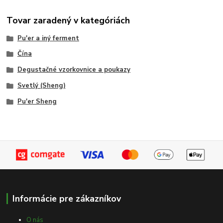
Tovar zaradený v kategóriách
Pu'er a iný ferment
Čína
Degustačné vzorkovnice a poukazy
Svetlý (Sheng)
Pu'er Sheng
Informácie pre zákazníkov
O nás