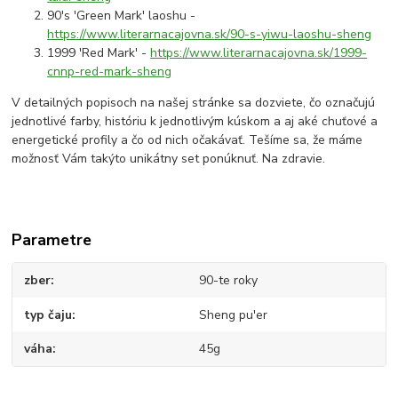
90's 'Green Mark' laoshu -
https://www.literarnacajovna.sk/90-s-yiwu-laoshu-sheng
1999 'Red Mark' -
https://www.literarnacajovna.sk/1999-
cnnp-red-mark-sheng
V detailných popisoch na našej stránke sa dozviete, čo označujú
jednotlivé farby, históriu k jednotlivým kúskom a aj aké chuťové a
energetické profily a čo od nich očakávať. Tešíme sa, že máme
možnosť Vám takýto unikátny set ponúknuť. Na zdravie.
Parametre
zber
90-te roky
typ čaju
Sheng pu'er
váha
45g