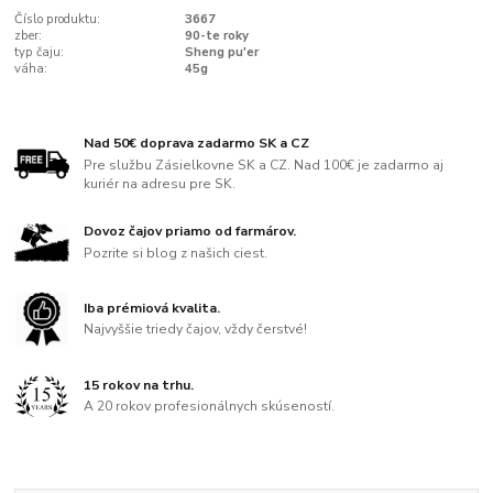
Číslo produktu:
3667
zber:
90-te roky
typ čaju:
Sheng pu'er
váha:
45g
Nad 50€ doprava zadarmo SK a CZ
Pre službu Zásielkovne SK a CZ. Nad 100€ je zadarmo aj
kuriér na adresu pre SK.
Dovoz čajov priamo od farmárov.
Pozrite si blog z našich ciest.
Iba prémiová kvalita.
Najvyššie triedy čajov, vždy čerstvé!
15 rokov na trhu.
A 20 rokov profesionálnych skúseností.