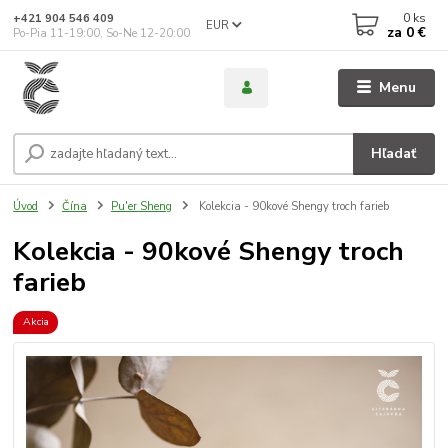
0
ks
+421 904 546 409
EUR
za
0 €
Po-Pia 11-19:00, So-Ne 12-20:00
Menu
Hľadať
Úvod
Čína
Pu'er Sheng
Kolekcia - 90kové Shengy troch farieb
Kolekcia - 90kové Shengy troch
farieb
Akcia