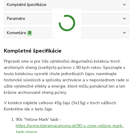
Kompletné špecifikácie
Parametre
Komentáre
0
Kompletné špecifikácie
Pripravili sme si pre Vás výnimočnú degustačnú kolekciu troch
archívnych sheng (svetlých) pu'erov z 90.tych rokov. Spoznajte s
touto kolekciou vyzreté chute jednotlivých čajov, navnímajte
historické súvislosti a spôsoby archivácie a v neposlednom rade si
užite výnimočné efekty a energie, ktoré môžu ponúknuť len a len
krásne archivované sheng pu'ery.
V kolekcii nájdete celkovo 45g čaju (3x15g) v troch sáčkoch.
Konkrétne ide o tieto čaje:
90s 'Yellow Mark' taidi -
https://www.literarnacajovna.sk/90-s-cnnp-yellow-mark-
taidi-sheng