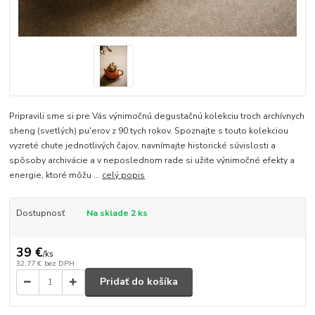
Pripravili sme si pre Vás výnimočnú degustačnú kolekciu troch archívnych
sheng (svetlých) pu'erov z 90.tych rokov. Spoznajte s touto kolekciou
vyzreté chute jednotlivých čajov, navnímajte historické súvislosti a
spôsoby archivácie a v neposlednom rade si užite výnimočné efekty a
energie, ktoré môžu ...
celý popis
Dostupnosť
Na sklade 2 ks
39 €
/
ks
32,77 €
bez DPH
Pridať do košíka