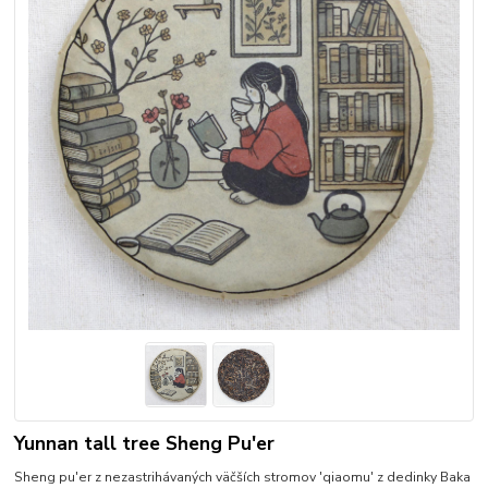
Yunnan tall tree Sheng Pu'er
Sheng pu'er z nezastrihávaných väčších stromov 'qiaomu' z dedinky Baka