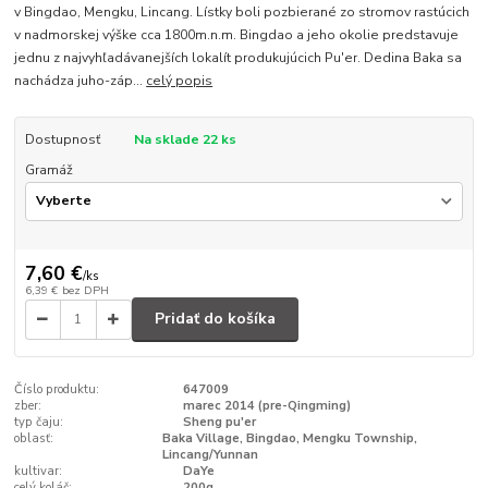
v Bingdao, Mengku, Lincang. Lístky boli pozbierané zo stromov rastúcich
v nadmorskej výške cca 1800m.n.m. Bingdao a jeho okolie predstavuje
jednu z najvyhľadávanejších lokalít produkujúcich Pu'er. Dedina Baka sa
nachádza juho-záp...
celý popis
Dostupnosť
Na sklade 22 ks
Gramáž
7,60 €
/
ks
6,39 €
bez DPH
Pridať do košíka
Číslo produktu:
647009
zber:
marec 2014 (pre-Qingming)
typ čaju:
Sheng pu'er
oblasť:
Baka Village, Bingdao, Mengku Township,
Lincang/Yunnan
kultivar:
DaYe
celý koláč:
200g