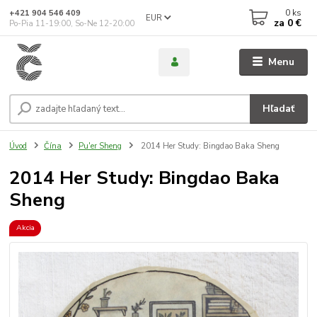
0
ks
+421 904 546 409
EUR
za
0 €
Po-Pia 11-19:00, So-Ne 12-20:00
Menu
Hľadať
Úvod
Čína
Pu'er Sheng
2014 Her Study: Bingdao Baka Sheng
2014 Her Study: Bingdao Baka
Sheng
Akcia