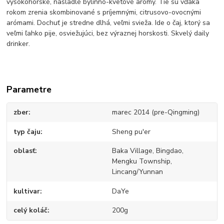
vysokohorské, nasladlé bylinno-kvetové arómy. Tie sú vďaka
rokom zrenia skombinované s príjemnými, citrusovo-ovocnými
arómami. Dochuť je stredne dlhá, veľmi svieža. Ide o čaj, ktorý sa
veľmi ľahko pije, osviežujúci, bez výraznej horskosti. Skvelý daily
drinker.
Parametre
zber
marec 2014 (pre-Qingming)
typ čaju
Sheng pu'er
oblasť
Baka Village, Bingdao,
Mengku Township,
Lincang/Yunnan
kultivar
DaYe
celý koláč
200g