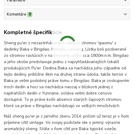
Parametre
Komentáre
0
Kompletné špecifikácie
Sheng pu'er z nezastrihávaných väčších stromov 'qiaomu' z
dedinky Baka v Bingdao, Mengku, Lincang. Lístky boli pozbierané
zo stromov rastúcich v nadmorskej výške cca 1800m.n.m. Bingdao
a jeho okolie predstavuje jednu z najvyhľadávanejších lokalít
produkujúcich Pu'er. Dedina Baka sa nachádza juho-západne od
tejto dediny, približne 4km na druhej strane údolia, takže terroir v
Baka je veľmi podobný práve tomu v Bingdao. Baka je zoskupením
troch dedín a hoci sa nachádza naozaj v blízkosti jednej z
najdrahších dedín v Yunnane, ostáva veľmi dobre cenovo
dostupná. To je práve kvôli absencii starých čajových stromov,
ktoré sa práve v Bingdao nachádzajú vo veľkých množstvách.
Náš sheng pu'er je z jarného zberu 2014, pričom už teraz je v ňom
príjemne cítiť vintage. Vo svojej podstate ide o jemný, výrazne
aromatický sheng. Stále v ňom cítiť pre Baka typické svieže,