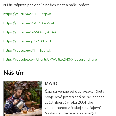
Nižšie nájdete pár videí z naších ciest a našej práce:
https://youtu.be/SS1Elllcq5w
https://youtu.be/VbGJ40osWx4
https://youtu.be/5uWOUQvGiAA
https://youtu.be/gTS2LXJzvTI
https://youtu.be/xMhTTptjfUk
https://youtube.com/shorts/aXWp6loZN0k?feature=share
Náš tím
MAJO
Čaju sa venuje od čias vysokej školy.
Svoje prvé profesionálne skúsenosti
začal zbierať v roku 2004 ako
zamestnanec v českej sieti čajovní.
Následne pracoval vo viacerých