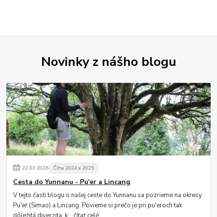
Novinky z nášho blogu
22
.
03
.
2026
Čína 2024 a 2025
Cesta do Yunnanu - Pu'er a Lincang
V tejto časti blogu o našej ceste do Yunnanu sa pozrieme na okresy
Pu'er (Simao) a Lincang. Povieme si prečo je pri pu'eroch tak
dôležitá diverzita, k...
čítať celé