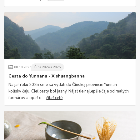
08
.
10
.
2025
Čína 2024 a 2025
Cesta do Yunnanu - Xishuangbanna
Na jar roku 2025 sme sa vydali do Čínskej provincie Yunnan -
kolísky čaju. Cieľ cesty bol jasný. Nájsť tie najlepšie čaje od malých
farmárov a opäť o ...
čítať celé