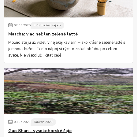
02
.
06
.
2025
Informácie o čajoch
Matcha: viac než len zelené latté
Možno ste ju už videli v nejakej kaviarni – ako krásne zelené latté s
jemnou chuťou. Tento nápoj si rýchlo získal obľubu po celom
svete. Nie všetci už...
čítať celé
03
.
05
.
2023
Taiwan 2023
Gao Shan - vysokohorské čaje