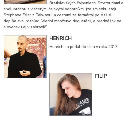
Bratislavských čajovniach. Stretnutiami a
spoluprácou s viacerými čajovými odborníkmi (za zmienku stojí
Stéphane Erler z Taiwanu) a cestami za farmármi po Ázii si
dopĺňa svoj rozhľad. Viedol množstvo degustácií, a prednášok na
slovensku aj v zahraničí.
HENRICH
Henrich sa pridal do tímu v roku 2017.
FILIP