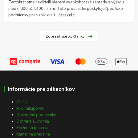
Tentokrát sme navštívili viaceré vysokohorské záhrady s výškou
medzi 800 až 1400 m.n.m. Toto prostredie poskytuje špecifické
podmienky pre vznik kvali...
čítať celé
Zobraziť všetky články
Informácie pre zákazníkov
O nás
Ako nakupovať
Obchodné podmienky
Ochrana súkromia
Možnosti platenia
Kamenná predajna