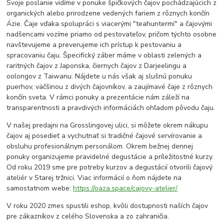
Svoje poslanie vidíme v ponuke špičkových čajov pochádzajúcich z
organických alebo prirodzene vedených fariem z rôznych končín
Ázie. Čaje vďaka spolupráci s viacerými "teahuntermi" a čajovými
nadšencami vozíme priamo od pestovateľov, pričom týchto osobne
navštevujeme a preverujeme ich prístup k pestovaniu a
spracovaniu čaju. Špecifický záber máme v oblasti zelených a
raritných čajov z Japonska, čiernych čajov z Darjeelingu a
oolongov z Taiwanu. Nájdete u nás však aj slušnú ponuku
puerhov, väčšinou z divých čajovníkov, a zaujímavé čaje z rôznych
končín sveta. V rámci ponuky a prezentácie nám záleží na
transparentnosti a pravdivých informáciách ohľadom pôvodu čaju.
V našej predajni na Grosslingovej ulici, si môžete okrem nákupu
čajov aj posedieť a vychutnať si tradičné čajové servírovanie a
obsluhu profesionálnym personálom. Okrem bežnej dennej
ponuky organizujeme pravidelné degustácie a príležitostné kurzy.
Od roku 2019 sme pre potreby kurzov a degustácií otvorili čajový
ateliér v Starej tržnici. Viac informácií o ňom nájdete na
samostatnom webe:
https://oaza.space/cajovy-atelier/
V roku 2020 zmes spustili eshop, kvôli dostupnosti naších čajov
pre zákazníkov z celého Slovenska a zo zahraničia.