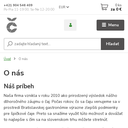
0
ks
+421 904 546 409
EUR
za
0 €
Po-Pia 11-19:00, So-Ne 12-20:00
Menu
Hľadať
Úvod
O nás
O nás
Náš príbeh
Naša firma vznikla v roku 2010 ako prirodzený výsledok nášho
dlhoročného záujmu o čaj. Počas rokov, čo sa čaju venujeme sa v
prostredí Bratislavskej gastronómie výrazne zlepšili podmienky
pre špičkové čaje. Preto sa snažíme využiť túto možnosť a dovážať
to najlepšie s čím sa na slovenskom trhu môžete stretnúť.