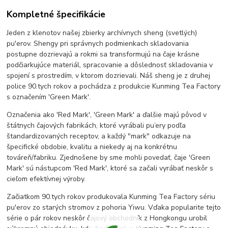
Kompletné špecifikácie
Jeden z klenotov našej zbierky archívnych sheng (svetlých)
pu'erov. Shengy pri správnych podmienkach skladovania
postupne dozrievajú a rokmi sa transformujú na čaje krásne
podčiarkujúce materiál, spracovanie a dôslednosť skladovania v
spojení s prostredím, v ktorom dozrievali. Náš sheng je z druhej
police 90.tych rokov a pochádza z produkcie Kunming Tea Factory
s označením 'Green Mark'.
Označenia ako 'Red Mark', 'Green Mark' a ďalšie majú pôvod v
štátnych čajových fabrikách, ktoré vyrábali pu’ery podľa
štandardizovaných receptov, a každý "mark" odkazuje na
špecifické obdobie, kvalitu a niekedy aj na konkrétnu
továreň/fabriku. Zjednošene by sme mohli povedať, čaje 'Green
Mark' sú nástupcom 'Red Mark', ktoré sa začali vyrábať neskôr s
cieľom efektívnej výroby.
Začiatkom 90.tych rokov produkovala Kunming Tea Factory sériu
pu'erov zo starých stromov z pohoria Yiwu. Vďaka popularite tejto
série o pár rokov neskôr čajový obchodník z Hongkongu urobil