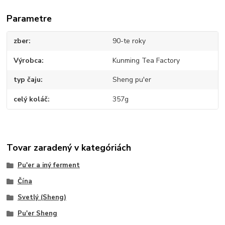
Parametre
zber
90-te roky
Výrobca
Kunming Tea Factory
typ čaju
Sheng pu'er
celý koláč
357g
Tovar zaradený v kategóriách
Pu'er a iný ferment
Čína
Svetlý (Sheng)
Pu'er Sheng