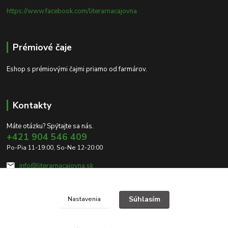
https://www.facebook.com/literarnacajovna
Prémiové čaje
Eshop s prémiovými čajmi priamo od farmárov.
Kontakty
Máte otázku? Spýtajte sa nás.
+421 904 546 409
Po-Pia 11-19:00, So-Ne 12-20:00
info@literarnacajovna.sk
Súhlasím
Nastavenia