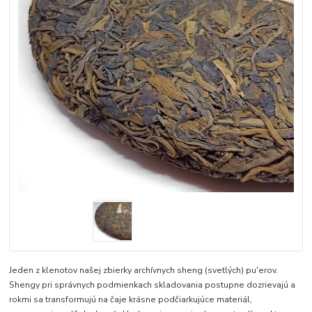
Jeden z klenotov našej zbierky archívnych sheng (svetlých) pu'erov.
Shengy pri správnych podmienkach skladovania postupne dozrievajú a
rokmi sa transformujú na čaje krásne podčiarkujúce materiál,