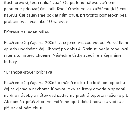
flash brews), teda naliať-zliať. Od piateho nálevu začneme
postupne pridávať čas, približne 10 sekúnd ku každému ďalšiemu
nálevu. Čaj zalievame pokiaľ nám chutí, pri týchto pomeroch bez
problémov aj viac ako 10 nálevov.
Príprava na jeden nálev
Použijeme 3g čaju na 200ml. Zalejeme vriacou vodou. Po krátkom
oplachu necháme čaj lúhovať po dobu 4-5 minút, podľa toho, akú
intenzitu nálevu chceme. Následne lístky scedíme a čaj máme
hotový.
"Grandpa-style" príprava
Použijeme 2g čaju na 200ml pohár či misku. Po krátkom oplachu
čaj zalejeme a necháme lúhovať. Ako sa lístky otvoria a spadnú
na dno nádoby a nálev vychladne na piteľnú teplotu môžeme piť.
Ak nám čaj príliš zhorkne, môžeme opäť doliať horúcou vodou a
piť, pokiaľ nám chutí.