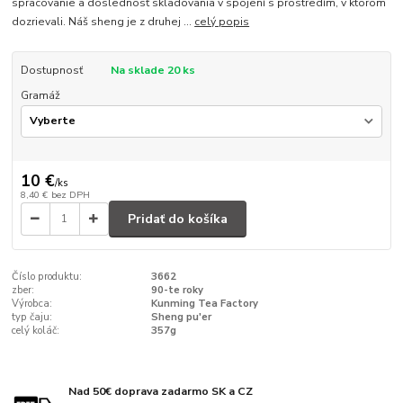
spracovanie a dôslednosť skladovania v spojení s prostredím, v ktorom
dozrievali. Náš sheng je z druhej ...
celý popis
Dostupnosť
Na sklade 20 ks
Gramáž
10 €
/
ks
8,40 €
bez DPH
Pridať do košíka
Číslo produktu:
3662
zber:
90-te roky
Výrobca:
Kunming Tea Factory
typ čaju:
Sheng pu'er
celý koláč:
357g
Nad 50€ doprava zadarmo SK a CZ