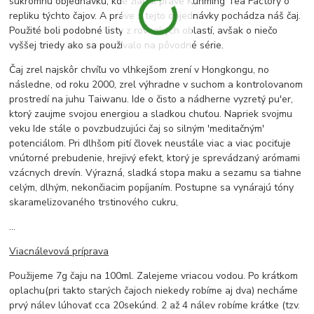
súkromnú objednávku, kde žiadal práve Kunming Tea Factory o
repliku týchto čajov. A práve z tejto objednávky pochádza náš čaj.
Použité boli podobné listy z rovnakých oblastí, avšak o niečo
vyššej triedy ako sa používalo na pôvodné série.
Čaj zrel najskôr chvíľu vo vlhkejšom zrení v Hongkongu, no
následne, od roku 2000, zrel výhradne v suchom a kontrolovanom
prostredí na juhu Taiwanu. Ide o čisto a nádherne vyzretý pu'er,
ktorý zaujme svojou energiou a sladkou chuťou. Napriek svojmu
veku Ide stále o povzbudzujúci čaj so silným 'meditačným'
potenciálom. Pri dlhšom pití človek neustále viac a viac pociťuje
vnútorné prebudenie, hrejivý efekt, ktorý je sprevádzaný arómami
vzácnych drevín. Výrazná, sladká stopa maku a sezamu sa tiahne
celým, dlhým, nekončiacim popíjaním. Postupne sa vynárajú tóny
skaramelizovaného trstinového cukru,
...
Viacnálevová príprava
Použijeme 7g čaju na 100ml. Zalejeme vriacou vodou. Po krátkom
oplachu(pri takto starých čajoch niekedy robíme aj dva) necháme
prvý nálev lúhovať cca 20sekúnd. 2 až 4 nálev robíme krátke (tzv.