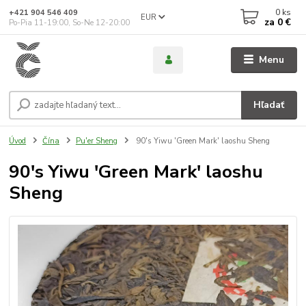
0
ks
+421 904 546 409
EUR
za
0 €
Po-Pia 11-19:00, So-Ne 12-20:00
Menu
Hľadať
Úvod
Čína
Pu'er Sheng
90's Yiwu 'Green Mark' laoshu Sheng
90's Yiwu 'Green Mark' laoshu
Sheng