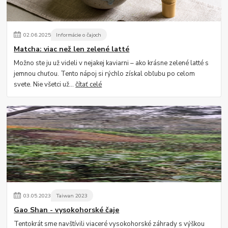
02
.
06
.
2025
Informácie o čajoch
Matcha: viac než len zelené latté
Možno ste ju už videli v nejakej kaviarni – ako krásne zelené latté s
jemnou chuťou. Tento nápoj si rýchlo získal obľubu po celom
svete. Nie všetci už...
čítať celé
03
.
05
.
2023
Taiwan 2023
Gao Shan - vysokohorské čaje
Tentokrát sme navštívili viaceré vysokohorské záhrady s výškou