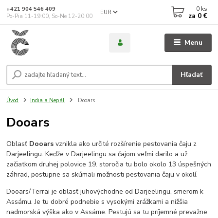
0
ks
+421 904 546 409
EUR
za
0 €
Po-Pia 11-19:00, So-Ne 12-20:00
Menu
Hľadať
Úvod
India a Nepál
Dooars
Dooars
Oblasť
Dooars
vznikla ako určité rozšírenie pestovania čaju z
Darjeelingu. Keďže v Darjeelingu sa čajom veľmi darilo a už
začiatkom druhej polovice 19. storočia tu bolo okolo 13 úspešných
záhrad, postupne sa skúmali možnosti pestovania čaju v okolí.
Dooars/Terrai je oblasť juhovýchodne od Darjeelingu, smerom k
Assámu. Je tu dobré podnebie s vysokými zrážkami a nižšia
nadmorská výška ako v Assáme. Pestujú sa tu príjemné prevažne