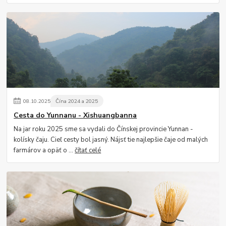
08
.
10
.
2025
Čína 2024 a 2025
Cesta do Yunnanu - Xishuangbanna
Na jar roku 2025 sme sa vydali do Čínskej provincie Yunnan -
kolísky čaju. Cieľ cesty bol jasný. Nájsť tie najlepšie čaje od malých
farmárov a opäť o ...
čítať celé