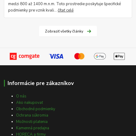
medzi 800 až 1400 m.n.m. Toto prostredie poskytuje špecifické
podmienky pre vznik kvali...
čítať celé
Zobraziť všetky články
Informácie pre zákazníkov
O nás
Ako nakupovať
Obchodné podmienky
Ochrana súkromia
Možnosti platenia
Kamenná predajna
HORECA a firmy