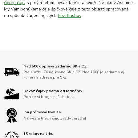
čierne čaje
, s plným telom, avšak ľahšie a sviežejšie ako v Assáme.
My Vám ponúkame čaje špičkové čaje z tejto oblasti spracované
na spôsob Darjeelingských
first flushov
.
Nad 50€ doprava zadarmo SK a CZ
Pre službu Zásielkovne SK a CZ. Nad 100€ je zadarmo aj
kuriér na adresu pre SK.
Dovoz čajov priamo od farmárov.
Pozrite si blog z našich ciest.
Iba prémiová kvalita.
Najvyššie triedy čajov, vždy čerstvé!
15 rokov na trhu.