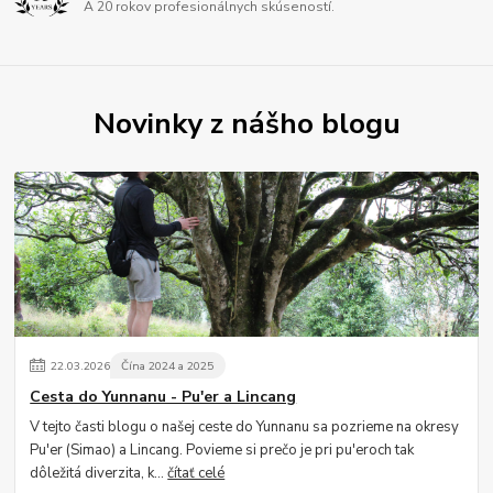
A 20 rokov profesionálnych skúseností.
Novinky z nášho blogu
22
.
03
.
2026
Čína 2024 a 2025
Cesta do Yunnanu - Pu'er a Lincang
V tejto časti blogu o našej ceste do Yunnanu sa pozrieme na okresy
Pu'er (Simao) a Lincang. Povieme si prečo je pri pu'eroch tak
dôležitá diverzita, k...
čítať celé