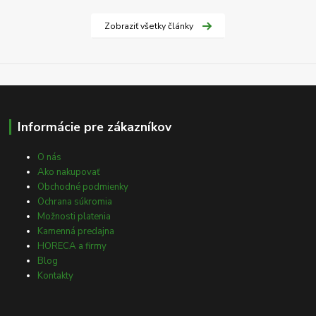
Zobraziť všetky články
Informácie pre zákazníkov
O nás
Ako nakupovať
Obchodné podmienky
Ochrana súkromia
Možnosti platenia
Kamenná predajna
HORECA a firmy
Blog
Kontakty