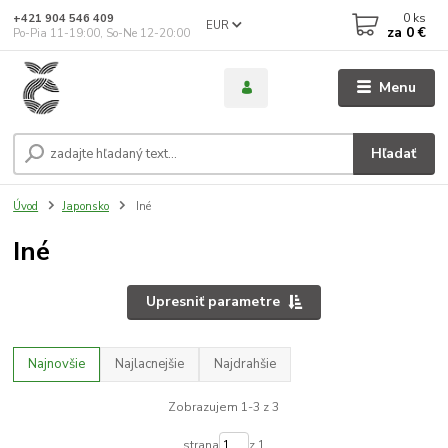
0
ks
+421 904 546 409
EUR
za
0 €
Po-Pia 11-19:00, So-Ne 12-20:00
Menu
Hľadať
Úvod
Japonsko
Iné
Iné
Upresniť parametre
Najnovšie
Najlacnejšie
Najdrahšie
Zobrazujem 1-3 z 3
strana
z 1