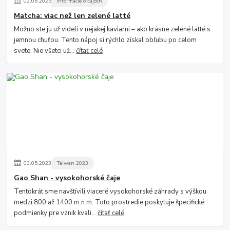
02
.
06
.
2025
Informácie o čajoch
Matcha: viac než len zelené latté
Možno ste ju už videli v nejakej kaviarni – ako krásne zelené latté s
jemnou chuťou. Tento nápoj si rýchlo získal obľubu po celom
svete. Nie všetci už...
čítať celé
03
.
05
.
2023
Taiwan 2023
Gao Shan - vysokohorské čaje
Tentokrát sme navštívili viaceré vysokohorské záhrady s výškou
medzi 800 až 1400 m.n.m. Toto prostredie poskytuje špecifické
podmienky pre vznik kvali...
čítať celé