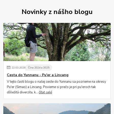
Novinky z nášho blogu
22
.
03
.
2026
Čína 2024 a 2025
Cesta do Yunnanu - Pu'er a Lincang
V tejto časti blogu o našej ceste do Yunnanu sa pozrieme na okresy
Pu'er (Simao) a Lincang. Povieme si prečo je pri pu'eroch tak
dôležitá diverzita, k...
čítať celé