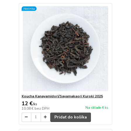
Novinka
Koucha Kanayamidori/Sayamakaori Kuroki 2025
12 €
/
ks
Na sklade 4 ks
10,08 €
bez DPH
Pridať do košíka