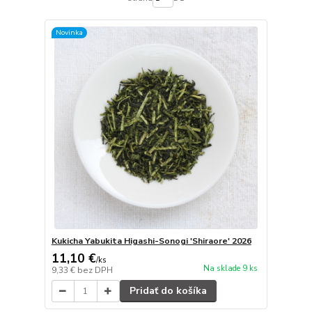
Novinka
Kukicha Yabukita Higashi-Sonogi 'Shiraore' 2026
11,10 €
/
ks
Na sklade 9 ks
9,33 €
bez DPH
Pridať do košíka