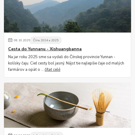
08
.
10
.
2025
Čína 2024 a 2025
Cesta do Yunnanu - Xishuangbanna
Na jar roku 2025 sme sa vydali do Čínskej provincie Yunnan -
kolísky čaju. Cieľ cesty bol jasný. Nájsť tie najlepšie čaje od malých
farmárov a opäť o ...
čítať celé