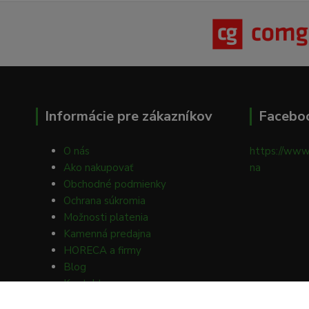
Informácie pre zákazníkov
Facebo
O nás
https://www
Ako nakupovať
na
Obchodné podmienky
Ochrana súkromia
Možnosti platenia
Kamenná predajna
HORECA a firmy
Blog
Kontakty