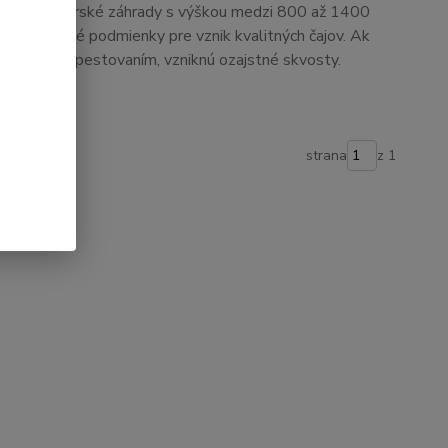
eré vysokohorské záhrady s výškou medzi 800 až 1400
e špecifické podmienky pre vznik kvalitných čajov. Ak
naturálnym pestovaním, vzniknú ozajstné skvosty.
strana
z 1