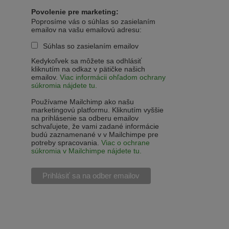
Povolenie pre marketing:
Poprosíme vás o súhlas so zasielaním
emailov na vašu emailovú adresu:
Súhlas so zasielaním emailov
Kedykoľvek sa môžete sa odhlásiť
kliknutím na odkaz v pätičke našich
emailov.
Viac informácii ohľadom ochrany
súkromia nájdete tu.
Používame Mailchimp ako našu
marketingovú platformu. Kliknutím vyššie
na prihlásenie sa odberu emailov
schvaľujete, že vami zadané informácie
budú zaznamenané v v Mailchimpe pre
potreby spracovania.
Viac o ochrane
súkromia v Mailchimpe nájdete tu.