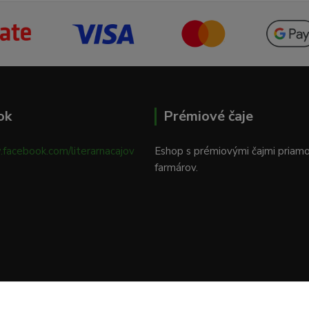
ok
Prémiové čaje
.facebook.com/literarnacajov
Eshop s prémiovými čajmi priam
farmárov.