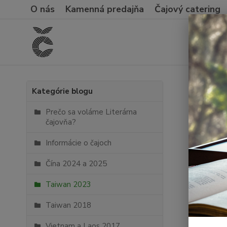
O nás
Kamenná predajňa
Čajový catering
Úvod
Kategórie blogu
Taiw
Prečo sa voláme Literárna
čajovňa?
Najnov
Informácie o čajoch
Čína 2024 a 2025
Taiwan 2023
Taiwan 2018
Vietnam a Laos 2017