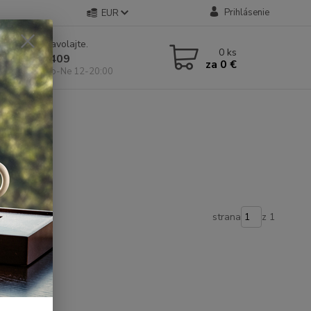
Prihlásenie
EUR
e si rady? Zavolajte.
0
ks
 904 546 409
za
0 €
 11-19:00, So-Ne 12-20:00
strana
z 1
é čaje