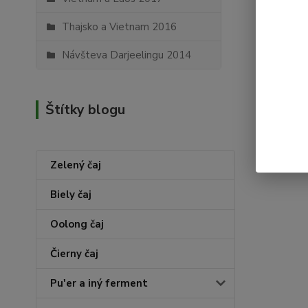
Thajsko a Vietnam 2016
Návšteva Darjeelingu 2014
Štítky blogu
Zelený čaj
Biely čaj
Oolong čaj
Čierny čaj
Pu'er a iný ferment