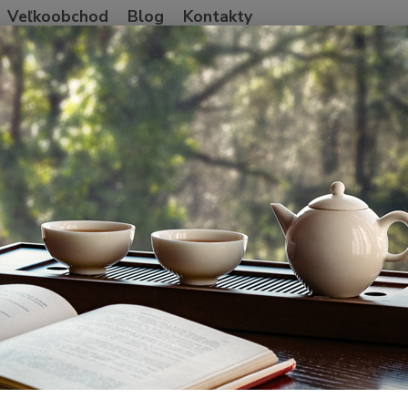
Veľkoobchod
Blog
Kontakty
Neviet
Hľadať
+421
Po-Pia
Blog
Taiwan 2023
an 2023
šie články
Gao Shan - vysokohorsk
03
.
05
.
2023
Taiwan 2023