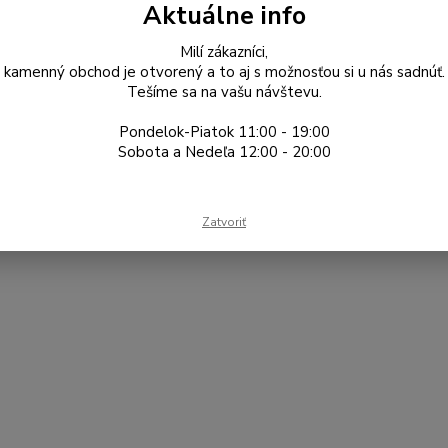
Aktuálne info
Tentokrát sme navštívili viac
m.n.m. Toto prostredie poskytuj
Milí zákazníci,
sa to spojí s organickým alebo 
kamenný obchod je otvorený a to aj s možnosťou si u nás sadnúť.
celý článok
Tešíme sa na vašu návštevu.
Pondelok-Piatok 11:00 - 19:00
Sobota a Nedeľa 12:00 - 20:00
Zatvoriť