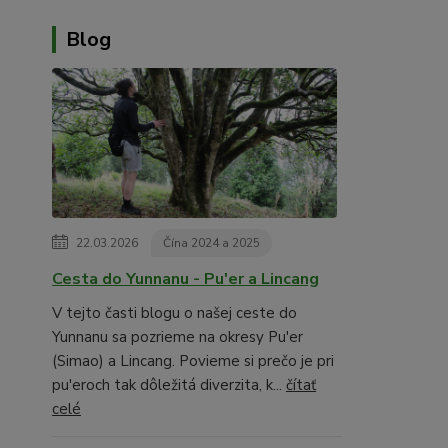
Blog
22.03.2026
Čína 2024 a 2025
Cesta do Yunnanu - Pu'er a Lincang
V tejto časti blogu o našej ceste do
Yunnanu sa pozrieme na okresy Pu'er
(Simao) a Lincang. Povieme si prečo je pri
pu'eroch tak dôležitá diverzita, k...
čítať
celé