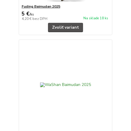
Fuding Baimudan 2025
5 €
/
ks
Na sklade 18 ks
4,20 €
bez DPH
Zvoliť variant