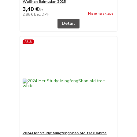
WaShan Baimudan 2025
3,40 €
/
ks
Nie je na sklade
2,86 €
bez DPH
Detail
Akcia
2024 Her Study: MingfengShan old tree white