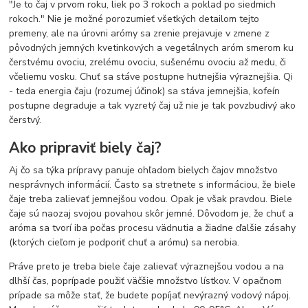
"Je to čaj v prvom roku, liek po 3 rokoch a poklad po siedmich
rokoch." Nie je možné porozumieť všetkých detailom tejto
premeny, ale na úrovni arómy sa zrenie prejavuje v zmene z
pôvodných jemných kvetinkových a vegetálnych aróm smerom ku
čerstvému ovociu, zrelému ovociu, sušenému ovociu až medu, či
včeliemu vosku. Chuť sa stáve postupne hutnejšia výraznejšia. Qi
- teda energia čaju (rozumej účinok) sa stáva jemnejšia, kofeín
postupne degraduje a tak vyzretý čaj už nie je tak povzbudivý ako
čerstvý.
Ako pripraviť biely čaj?
Aj čo sa týka prípravy panuje ohľadom bielych čajov množstvo
nesprávnych informácií. Často sa stretnete s informáciou, že biele
čaje treba zalievať jemnejšou vodou. Opak je však pravdou. Biele
čaje sú naozaj svojou povahou skôr jemné. Dôvodom je, že chuť a
aróma sa tvorí iba počas procesu vädnutia a žiadne ďalšie zásahy
(ktorých cieľom je podporiť chuť a arómu) sa nerobia.
Práve preto je treba biele čaje zalievať výraznejšou vodou a na
dlhší čas, poprípade použiť väčšie množstvo lístkov. V opačnom
prípade sa môže stať, že budete popíjať nevýrazný vodový nápoj.