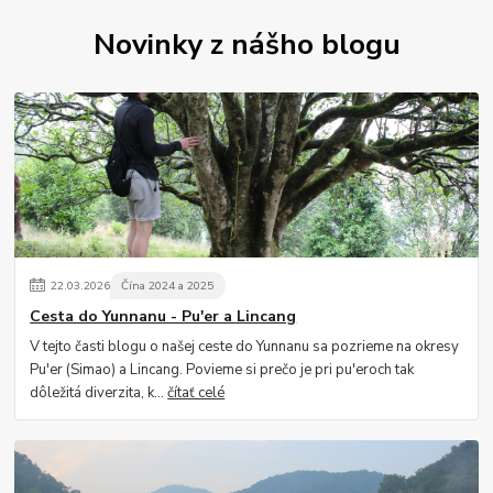
Novinky z nášho blogu
22
.
03
.
2026
Čína 2024 a 2025
Cesta do Yunnanu - Pu'er a Lincang
V tejto časti blogu o našej ceste do Yunnanu sa pozrieme na okresy
Pu'er (Simao) a Lincang. Povieme si prečo je pri pu'eroch tak
dôležitá diverzita, k...
čítať celé