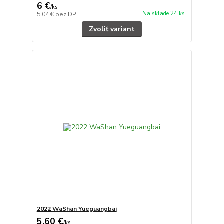
6 €
/
ks
Na sklade 24 ks
5,04 €
bez DPH
Zvoliť variant
2022 WaShan Yueguangbai
5,60 €
/
ks