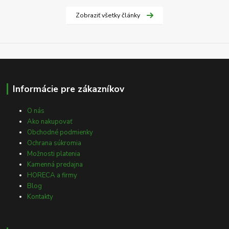
Zobraziť všetky články
Informácie pre zákazníkov
O nás
Ako nakupovať
Obchodné podmienky
Ochrana súkromia
Možnosti platenia
Kamenná predajna
HORECA a firmy
Blog
Kontakty