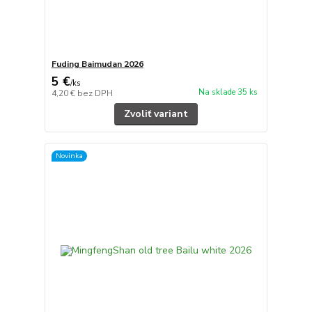
Fuding Baimudan 2026
5 €
/
ks
Na sklade 35 ks
4,20 €
bez DPH
Zvoliť variant
Novinka