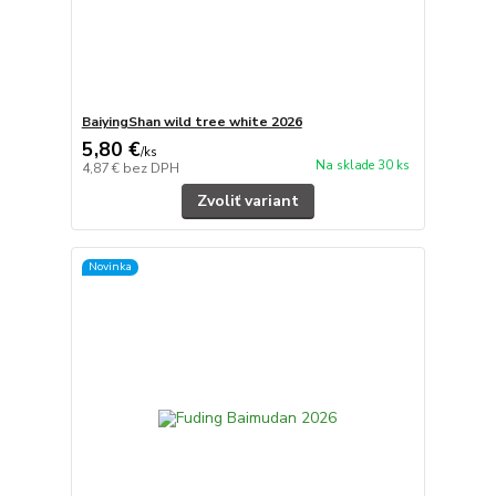
BaiyingShan wild tree white 2026
5,80 €
/
ks
Na sklade 30 ks
4,87 €
bez DPH
Zvoliť variant
Novinka