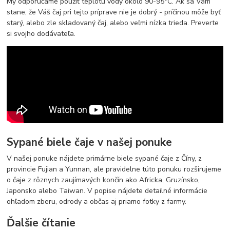
My odporúčame použiť teplotu vody okolo 90-95°C. Ak sa Vám
stane, že Váš čaj pri tejto príprave nie je dobrý - príčinou môže byť
starý, alebo zle skladovaný čaj, alebo veľmi nízka trieda. Preverte
si svojho dodávateľa.
Sypané biele čaje v našej ponuke
V našej ponuke nájdete primárne biele sypané čaje z Číny, z
provincie Fujian a Yunnan, ale pravidelne túto ponuku rozširujeme
o čaje z rôznych zaujímavých končín ako Africka, Gruzínsko,
Japonsko alebo Taiwan. V popise nájdete detailné informácie
ohľadom zberu, odrody a občas aj priamo fotky z farmy.
Ďalšie čítanie