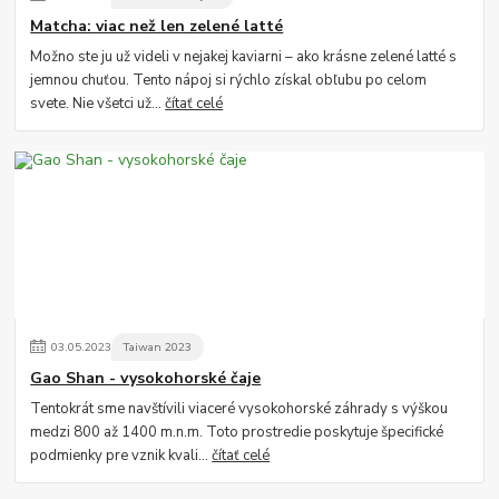
Matcha: viac než len zelené latté
Možno ste ju už videli v nejakej kaviarni – ako krásne zelené latté s
jemnou chuťou. Tento nápoj si rýchlo získal obľubu po celom
svete. Nie všetci už...
čítať celé
03
.
05
.
2023
Taiwan 2023
Gao Shan - vysokohorské čaje
Tentokrát sme navštívili viaceré vysokohorské záhrady s výškou
medzi 800 až 1400 m.n.m. Toto prostredie poskytuje špecifické
podmienky pre vznik kvali...
čítať celé