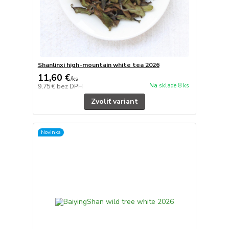
Shanlinxi high-mountain white tea 2026
11,60 €
/
ks
Na sklade 8 ks
9,75 €
bez DPH
Zvoliť variant
Novinka