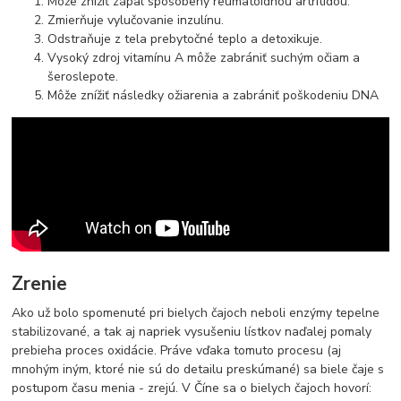
Môže znížiť zápal spôsobený reumatoidnou artritídou.
Zmierňuje vylučovanie inzulínu.
Odstraňuje z tela prebytočné teplo a detoxikuje.
Vysoký zdroj vitamínu A môže zabrániť suchým očiam a
šeroslepote.
Môže znížiť následky ožiarenia a zabrániť poškodeniu DNA
Zrenie
Ako už bolo spomenuté pri bielych čajoch neboli enzýmy tepelne
stabilizované, a tak aj napriek vysušeniu lístkov naďalej pomaly
prebieha proces oxidácie. Práve vďaka tomuto procesu (aj
mnohým iným, ktoré nie sú do detailu preskúmané) sa biele čaje s
postupom času menia - zrejú. V Číne sa o bielych čajoch hovorí: