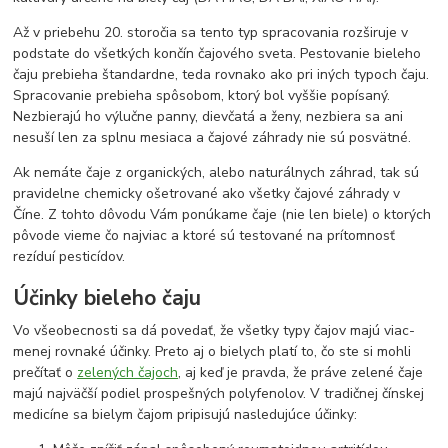
Až v priebehu 20. storočia sa tento typ spracovania rozširuje v
podstate do všetkých končín čajového sveta. Pestovanie bieleho
čaju prebieha štandardne, teda rovnako ako pri iných typoch čaju.
Spracovanie prebieha spôsobom, ktorý bol vyššie popísaný.
Nezbierajú ho výlučne panny, dievčatá a ženy, nezbiera sa ani
nesuší len za splnu mesiaca a čajové záhrady nie sú posvätné.
Ak nemáte čaje z organických, alebo naturálnych záhrad, tak sú
pravidelne chemicky ošetrované ako všetky čajové záhrady v
Číne. Z tohto dôvodu Vám ponúkame čaje (nie len biele) o ktorých
pôvode vieme čo najviac a ktoré sú testované na prítomnosť
rezíduí pesticídov.
Účinky bieleho čaju
Vo všeobecnosti sa dá povedať, že všetky typy čajov majú viac-
menej rovnaké účinky. Preto aj o bielych platí to, čo ste si mohli
prečítať o
zelených čajoch
, aj keď je pravda, že práve zelené čaje
majú najväčší podiel prospešných polyfenolov. V tradičnej čínskej
medicíne sa bielym čajom pripisujú nasledujúce účinky: