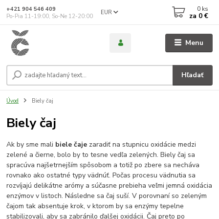
0
ks
+421 904 546 409
EUR
za
0 €
Po-Pia 11-19:00, So-Ne 12-20:00
Menu
Hľadať
Úvod
Biely čaj
Biely čaj
Ak by sme mali
biele čaje
zaradiť na stupnicu oxidácie medzi
zelené a čierne, bolo by to tesne vedľa zelených. Biely čaj sa
spracúva najšetrnejším spôsobom a totiž po zbere sa necháva
rovnako ako ostatné typy vädnúť. Počas procesu vädnutia sa
rozvíjajú delikátne arómy a súčasne prebieha veľmi jemná oxidácia
enzýmov v listoch. Následne sa čaj suší. V porovnaní so zeleným
čajom tak absentuje krok, v ktorom by sa enzýmy tepelne
stabilizovali, aby sa zabránilo ďalšej oxidácii. Čaj preto po