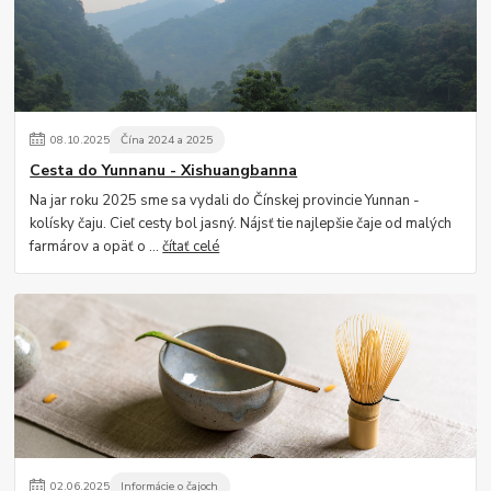
08
.
10
.
2025
Čína 2024 a 2025
Cesta do Yunnanu - Xishuangbanna
Na jar roku 2025 sme sa vydali do Čínskej provincie Yunnan -
kolísky čaju. Cieľ cesty bol jasný. Nájsť tie najlepšie čaje od malých
farmárov a opäť o ...
čítať celé
02
.
06
.
2025
Informácie o čajoch