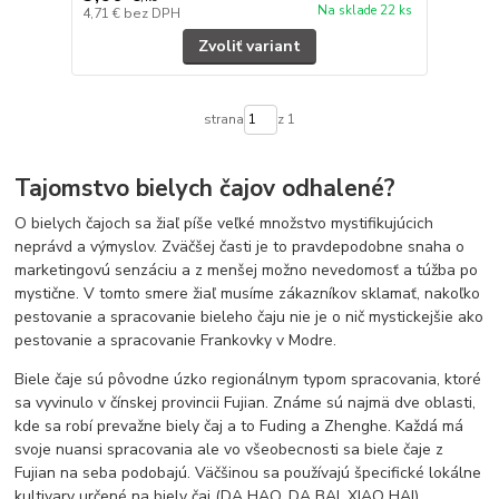
Na sklade 22 ks
4,71 €
bez DPH
Zvoliť variant
strana
z 1
Tajomstvo bielych čajov odhalené?
O bielych čajoch sa žiaľ píše veľké množstvo mystifikujúcich
neprávd a výmyslov. Zväčšej časti je to pravdepodobne snaha o
marketingovú senzáciu a z menšej možno nevedomosť a túžba po
mystične. V tomto smere žiaľ musíme zákazníkov sklamať, nakoľko
pestovanie a spracovanie bieleho čaju nie je o nič mystickejšie ako
pestovanie a spracovanie Frankovky v Modre.
Biele čaje sú pôvodne úzko regionálnym typom spracovania, ktoré
sa vyvinulo v čínskej provincii Fujian. Známe sú najmä dve oblasti,
kde sa robí prevažne biely čaj a to Fuding a Zhenghe. Každá má
svoje nuansi spracovania ale vo všeobecnosti sa biele čaje z
Fujian na seba podobajú. Väčšinou sa používajú špecifické lokálne
kultivary určené na biely čaj (DA HAO, DA BAI, XIAO HAI).