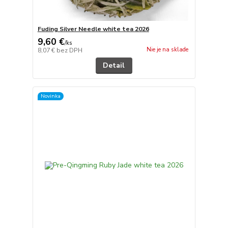
Fuding Silver Needle white tea 2026
9,60 €
/
ks
Nie je na sklade
8,07 €
bez DPH
Detail
Novinka