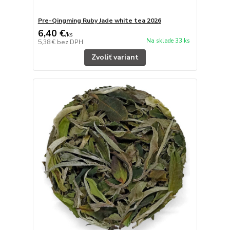
Pre-Qingming Ruby Jade white tea 2026
6,40 €
/
ks
Na sklade 33 ks
5,38 €
bez DPH
Zvoliť variant