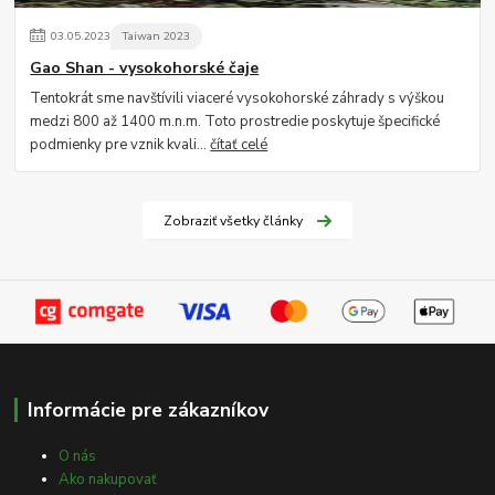
03
.
05
.
2023
Taiwan 2023
Gao Shan - vysokohorské čaje
Tentokrát sme navštívili viaceré vysokohorské záhrady s výškou
medzi 800 až 1400 m.n.m. Toto prostredie poskytuje špecifické
podmienky pre vznik kvali...
čítať celé
Zobraziť všetky články
Informácie pre zákazníkov
O nás
Ako nakupovať