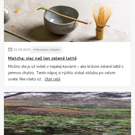
02
.
06
.
2025
Informácie o čajoch
Matcha: viac než len zelené latté
Možno ste ju už videli v nejakej kaviarni – ako krásne zelené latté s
jemnou chuťou. Tento nápoj si rýchlo získal obľubu po celom
svete. Nie všetci už...
čítať celé