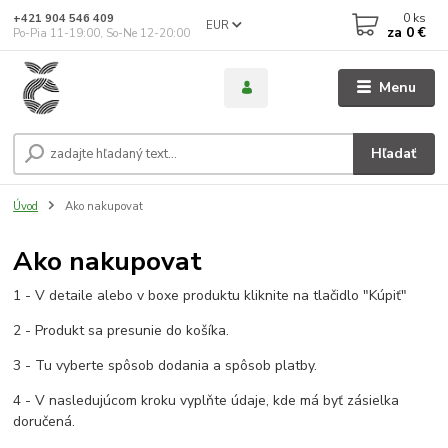
0
ks
+421 904 546 409
EUR
za
0 €
Po-Pia 11-19:00, So-Ne 12-20:00
Menu
Hľadať
Úvod
Ako nakupovat
Ako nakupovat
1 - V detaile alebo v boxe produktu kliknite na tlačidlo "Kúpiť"
2 - Produkt sa presunie do košíka.
3 - Tu vyberte spôsob dodania a spôsob platby.
4 - V nasledujúcom kroku vyplňte údaje, kde má byť zásielka
doručená.