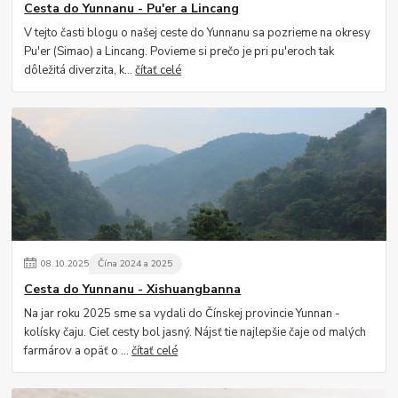
Cesta do Yunnanu - Pu'er a Lincang
V tejto časti blogu o našej ceste do Yunnanu sa pozrieme na okresy
Pu'er (Simao) a Lincang. Povieme si prečo je pri pu'eroch tak
dôležitá diverzita, k...
čítať celé
08
.
10
.
2025
Čína 2024 a 2025
Cesta do Yunnanu - Xishuangbanna
Na jar roku 2025 sme sa vydali do Čínskej provincie Yunnan -
kolísky čaju. Cieľ cesty bol jasný. Nájsť tie najlepšie čaje od malých
farmárov a opäť o ...
čítať celé