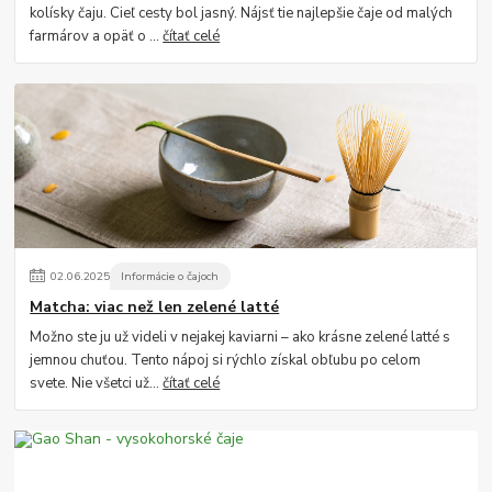
kolísky čaju. Cieľ cesty bol jasný. Nájsť tie najlepšie čaje od malých
farmárov a opäť o ...
čítať celé
02
.
06
.
2025
Informácie o čajoch
Matcha: viac než len zelené latté
Možno ste ju už videli v nejakej kaviarni – ako krásne zelené latté s
jemnou chuťou. Tento nápoj si rýchlo získal obľubu po celom
svete. Nie všetci už...
čítať celé