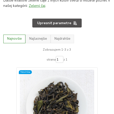
Ďalšie kvalitné zelené čaje z iných kútov sveta si môžete pozrieť v
našej kategórii:
Zelený čaj
.
Upresniť parametre
Najnovšie
Najlacnejšie
Najdrahšie
Zobrazujem 1-3 z 3
strana
z 1
Novinka