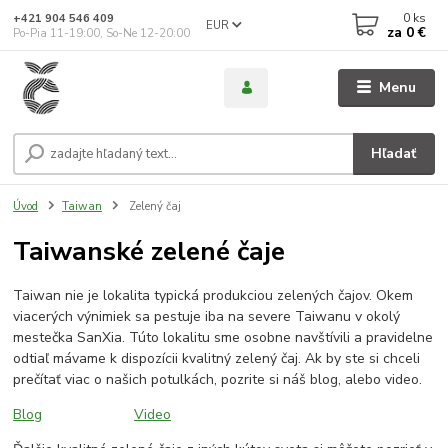
0
ks
+421 904 546 409
EUR
za
0 €
Po-Pia 11-19:00, So-Ne 12-20:00
Menu
Hľadať
Úvod
Taiwan
Zelený čaj
Taiwanské zelené čaje
Taiwan nie je lokalita typická produkciou zelených čajov. Okem
viacerých výnimiek sa pestuje iba na severe Taiwanu v okolý
mestečka SanXia. Túto lokalitu sme osobne navštívili a pravidelne
odtiaľ mávame k dispozícii kvalitný zelený čaj. Ak by ste si chceli
prečítať viac o našich potulkách, pozrite si náš blog, alebo video.
Blog
Video