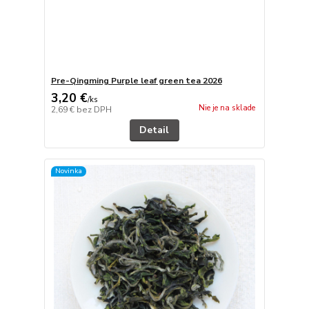
Pre-Qingming Purple leaf green tea 2026
3,20 €
/
ks
Nie je na sklade
2,69 €
bez DPH
Detail
Novinka