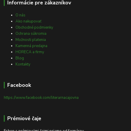
Informácie pre zákazníkov
O nás
Ako nakupovať
Obchodné podmienky
Ochrana súkromia
Možnosti platenia
Kamenná predajna
HORECA a firmy
Blog
Kontakty
Facebook
https://www.facebook.com/literarnacajovna
Prémiové čaje
Eshop s prémiovými čajmi priamo od farmárov.