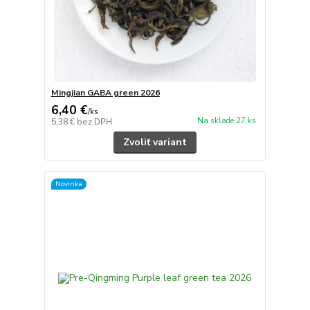
Mingjian GABA green 2026
6,40 €
/
ks
Na sklade 27 ks
5,38 €
bez DPH
Zvoliť variant
Novinka