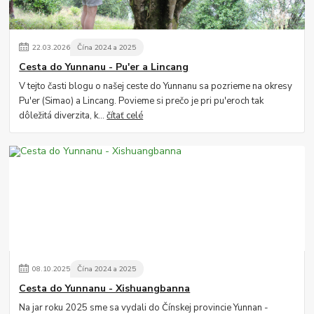
22
.
03
.
2026
Čína 2024 a 2025
Cesta do Yunnanu - Pu'er a Lincang
V tejto časti blogu o našej ceste do Yunnanu sa pozrieme na okresy
Pu'er (Simao) a Lincang. Povieme si prečo je pri pu'eroch tak
dôležitá diverzita, k...
čítať celé
08
.
10
.
2025
Čína 2024 a 2025
Cesta do Yunnanu - Xishuangbanna
Na jar roku 2025 sme sa vydali do Čínskej provincie Yunnan -