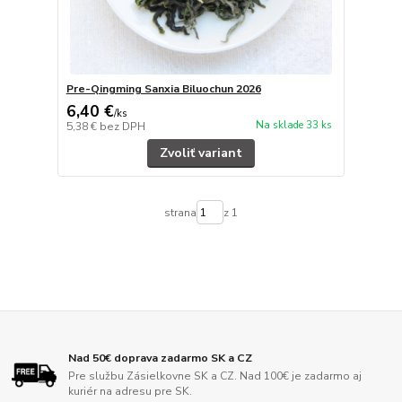
Pre-Qingming Sanxia Biluochun 2026
6,40 €
/
ks
Na sklade 33 ks
5,38 €
bez DPH
Zvoliť variant
strana
z 1
Nad 50€ doprava zadarmo SK a CZ
Pre službu Zásielkovne SK a CZ. Nad 100€ je zadarmo aj
kuriér na adresu pre SK.