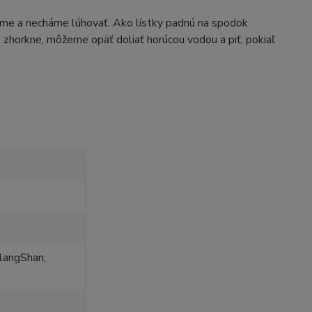
jeme a necháme lúhovať. Ako lístky padnú na spodok
š zhorkne, môžeme opäť doliať horúcou vodou a piť, pokiaľ
langShan,