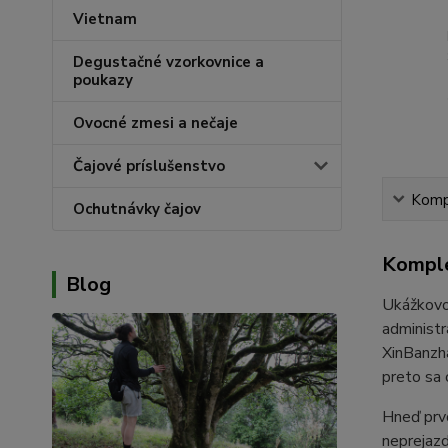
Vietnam
Degustačné vzorkovnice a
poukazy
Ovocné zmesi a nečaje
Čajové príslušenstvo
Kompl
Ochutnávky čajov
Komple
Blog
Ukážkovo
administr
XinBanzh
preto sa 
Hneď prvo
neprejazd