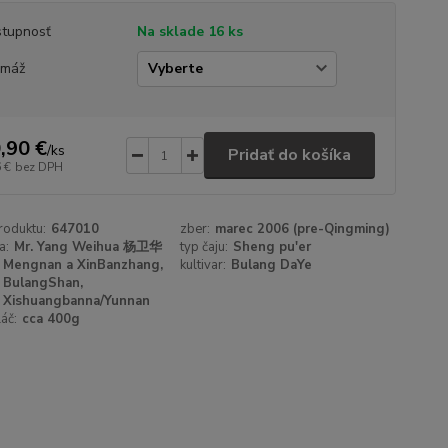
tupnosť
Na sklade 16 ks
amáž
,90 €
/
ks
Pridať do košíka
 €
bez DPH
roduktu:
647010
zber:
marec 2006 (pre-Qingming)
a:
Mr. Yang Weihua 杨卫华
typ čaju:
Sheng pu'er
Mengnan a XinBanzhang,
kultivar:
Bulang DaYe
BulangShan,
Xishuangbanna/Yunnan
láč:
cca 400g