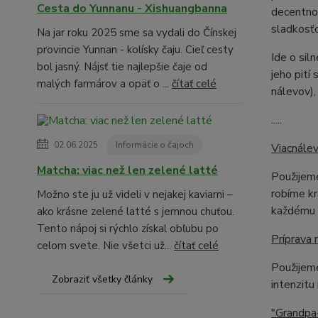
Cesta do Yunnanu - Xishuangbanna
decentnou
sladkosťo
Na jar roku 2025 sme sa vydali do Čínskej
provincie Yunnan - kolísky čaju. Cieľ cesty
Ide o sil
bol jasný. Nájsť tie najlepšie čaje od
jeho pití
malých farmárov a opäť o ...
čítať celé
nálevov),
.....
02.06.2025
Informácie o čajoch
Viacnálev
Matcha: viac než len zelené latté
Použijeme
robíme kr
Možno ste ju už videli v nejakej kaviarni –
každému ď
ako krásne zelené latté s jemnou chuťou.
Tento nápoj si rýchlo získal obľubu po
Príprava 
celom svete. Nie všetci už...
čítať celé
Použijeme
Zobraziť všetky články
intenzitu
"Grandpa-