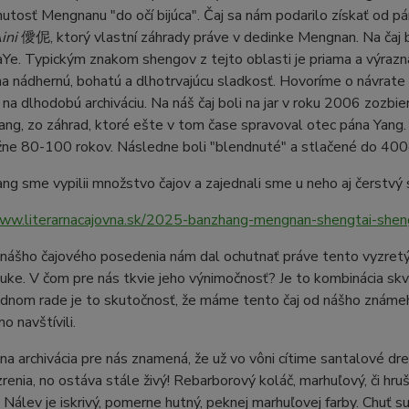
nutosť Mengnanu "do očí bijúca". Čaj sa nám podarilo získať o
ini
僾伲, ktorý vlastní záhrady práve v dedinke Mengnan. Na čaj bo
e. Typickým znakom shengov z tejto oblasti je priama a výrazná 
a nádhernú, bohatú a dlhotrvajúcu sladkosť. Hovoríme o návrate 
 na dlhodobú archiváciu. Na náš čaj boli na jar v roku 2006 zozb
ng, zo záhrad, ktoré ešte v tom čase spravoval otec pána Yang.
ižne 80-100 rokov. Následne boli "blendnuté" a stlačené do 400
ng sme vypilii množstvo čajov a zajednali sme u neho aj čerstvý 
www.literarnacajovna.sk/2025-banzhang-mengnan-shengtai-she
nášho čajového posedenia nám dal ochutnať práve tento vyzretý
uke. V čom pre nás tkvie jeho výnimočnosť? Je to kombinácia sk
dnom rade je to skutočnosť, že máme tento čaj od nášho známeh
o navštívili.
na archivácia pre nás znamená, že už vo vôni cítime santalové dr
renia, no ostáva stále živý! Rebarborový koláč, marhuľový, či h
. Nálev je iskrivý, pomerne hutný, peknej marhuľovej farby. Chu