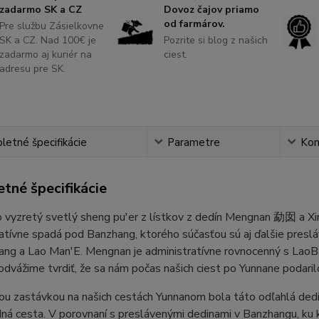
zadarmo SK a CZ
Dovoz čajov priamo
od farmárov.
Pre službu Zásielkovne
SK a CZ. Nad 100€ je
Pozrite si blog z našich
zadarmo aj kuriér na
ciest.
adresu pre SK.
etné špecifikácie
Parametre
Ko
tné špecifikácie
 vyzretý svetlý sheng pu'er z lístkov z dedín Mengnan 勐囡 a
atívne spadá pod Banzhang, ktorého súčasťou sú aj ďalšie pres
ang a Lao Man'E. Mengnan je administratívne rovnocenný s LaoB
odvážime tvrdiť, že sa nám počas našich ciest po Yunnane podaril
u zastávkou na našich cestách Yunnanom bola táto odľahlá dedink
ná cesta. V porovnaní s preslávenými dedinami v Banzhangu, ku k