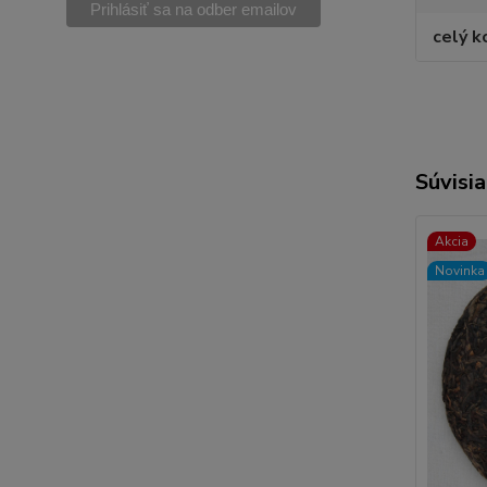
celý k
Súvisia
Akcia
Novinka