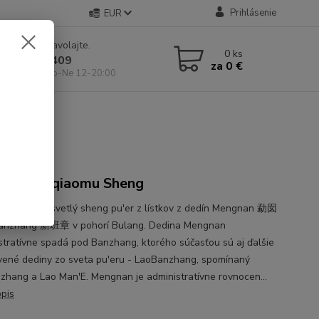
Prihlásenie
EUR
e si rady? Zavolajte.
0
ks
 904 546 409
za
0 €
 11-19:00, So-Ne 12-20:00
ngShan qiaomu Sheng
vo vyzretý svetlý sheng pu'er z lístkov z dedín Mengnan 勐囡
Banzhang 新班章 v pohorí Bulang. Dedina Mengnan
stratívne spadá pod Banzhang, ktorého súčasťou sú aj ďalšie
vené dediny zo sveta pu'eru - LaoBanzhang, spomínaný
zhang a Lao Man'E. Mengnan je administratívne rovnocen...
opis