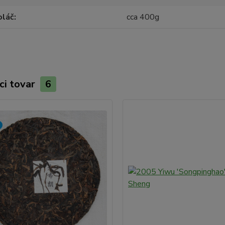
oláč
cca 400g
ci tovar
6