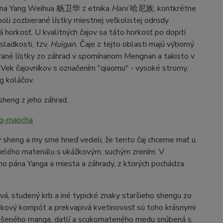
d pána Yang Weihua 杨卫华 z etnika
Hani
哈尼族, kontkrétne
li zozbierané lístky miestnej veľkolistej odrody
horkosť. U kvalitných čajov sa táto horkosť po dopití
sladkosti, tzv.
Huigan.
Čaje z tejto oblasti majú výborný
ierané lístky zo záhrad v spomínanom Mengnan a takisto v
 Vek čajovníkov s označením "qiaomu" - vysoké stromy,
g koláčov.
sheng z jeho záhrad.
ng-maocha
 sheng a my sme hneď vedeli, že tento čaj chceme mať u
velého materiálu s ukážkovým, suchým zrením. V
o pána Yanga a miesta a záhrady, z ktorých pochádza
evá, studený krb a iné typické znaky staršieho shengu zo
ruškový kompót a prekvapivá kvetinovosť sú toho krásnymi
ť sušeného manga, datlí a scukornateného medu snúbená s