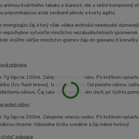
 arómou kvalitného tabaku a slanosti. Ide o veľmi komplexný sh
u pripomínajúcou azda zavárané jahody a kvety agátu.
ne energizujúci čaj, ktorý však vďaka archivácii nadobudol dumavejš
 si nepochybne vytvoríte množstvo nezabudnuteľných spomienok. 
 kde vložíte väčšie množstvo gramov čaju do gaiwanu či konvičky 
ová príprava
 7g čaju na 100ml. Zalejeme vriacou vodou. Po krátkom oplachu
átke (tzv. flash brews), teda naliať-zliať. Od piateho nálevu za
alšiemu nálevu. Čaj zalievame pokiaľ nám chutí, pri týchto pom
na jeden nálev
 3g čaju na 200ml. Zalejeme vriacou vodou. Po krátkom oplachu
 nálevu chceme. Následne lístky scedíme a čaj máme hotový.
style" príprava