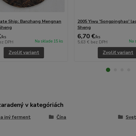
rate Ship: Banzhang Mengnan
2005 Yiwu 'Songpinghao' la
Sheng
Sheng
€
6,70 €
/
ks
/
ks
Na sklade 15 ks
Na 
ez DPH
5,63 €
bez DPH
Zvoliť variant
Zvoliť variant
zaradený v kategóriách
 a iný ferment
Čína
Svet