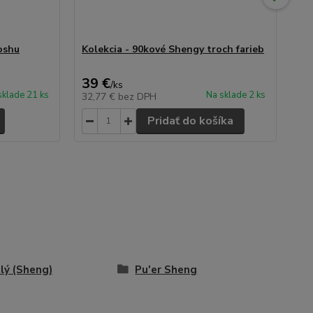
oshu
Kolekcia - 90kové Shengy troch farieb
19
39 €
10
/
ks
sklade 21 ks
Na sklade 2 ks
32,77 €
bez DPH
8,
Pridať do košíka
lý (Sheng)
Pu'er Sheng