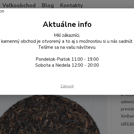
Veľkoobchod
Blog
Kontakty
Neviet
Aktuálne info
Hľadať
+421
Po-Pia
Milí zákazníci,
kamenný obchod je otvorený a to aj s možnosťou si u nás sadnúť.
Tešíme sa na vašu návštevu.
ína
Pu'er Sheng
2006 XinBanzhang tall tree Sheng
Pondelok-Piatok 11:00 - 19:00
 XinBanzhang tall tree Sheng
Sobota a Nedeľa 12:00 - 20:00
Bula
Zatvoriť
Ukážko
a Xin
admini
preslá
XinBan
celý p