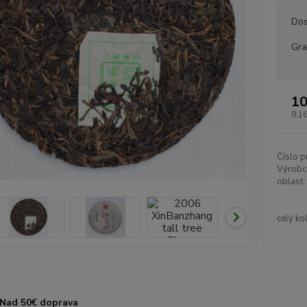
Dos
Gr
10
9,16
Číslo p
Výrobc
oblasť:
celý ko
Nad 50€ doprava