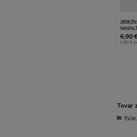
2006 Pi
laoshu 
6,90 
5,80 €
b
Tovar 
Pu'er