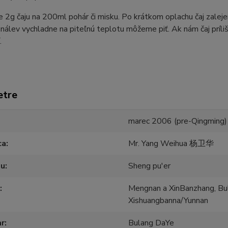
 2g čaju na 200ml pohár či misku. Po krátkom oplachu čaj zale
nálev vychladne na piteľnú teplotu môžeme piť. Ak nám čaj príli
.
etre
marec 2006 (pre-Qingming)
ca
Mr. Yang Weihua 杨卫华
ju
Sheng pu'er
Mengnan a XinBanzhang, Bu
Xishuangbanna/Yunnan
ar
Bulang DaYe