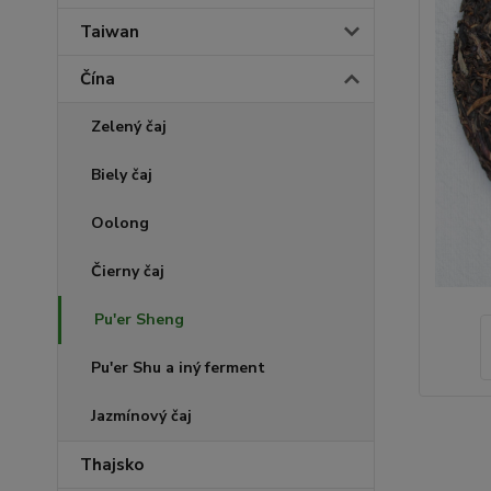
Taiwan
Čína
Zelený čaj
Biely čaj
Oolong
Čierny čaj
Pu'er Sheng
Pu'er Shu a iný ferment
Jazmínový čaj
Thajsko