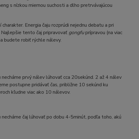
eng s nízkou miernou suchosti a dlho pretrvávajúcou
í charakter. Energia čaju rozprúdi nejednu debatu a pri
Najlepšie tento čaj pripravovať
gongfu
prípravou (na viac
a budete robiť rýchle nálevy.
 necháme prvý nálev lúhovať cca 20sekúnd. 2 až 4 nálev
čneme postupne pridávať čas, približne 10 sekúnd ku
eroch kľudne viac ako 10 nálevov.
 necháme čaj lúhovať po dobu 4-5minút, podľa toho, akú