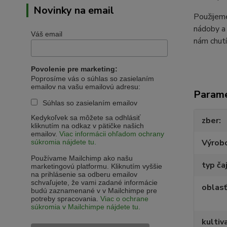
Novinky na email
Použijeme
nádoby a 
Váš email
nám chutí
Povolenie pre marketing:
Poprosíme vás o súhlas so zasielaním
emailov na vašu emailovú adresu:
Param
Súhlas so zasielaním emailov
Kedykoľvek sa môžete sa odhlásiť
zber
kliknutím na odkaz v pätičke našich
emailov.
Viac informácii ohľadom ochrany
Výrob
súkromia nájdete tu.
Používame Mailchimp ako našu
typ ča
marketingovú platformu. Kliknutím vyššie
na prihlásenie sa odberu emailov
schvaľujete, že vami zadané informácie
oblasť
budú zaznamenané v v Mailchimpe pre
potreby spracovania.
Viac o ochrane
súkromia v Mailchimpe nájdete tu.
kultiv