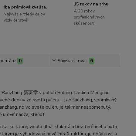
15 rokov na trhu.
Iba prémiová kvalita.
A 20 rokov
Najvyššie triedy čajov,
profesionálnych
vždy čerstvé!
skúseností.
mentáre
0
Súvisiaci tovar
6
 XinBanzhang 新班章 v pohorí Bulang. Dedina Mengnan
lávené dediny zo sveta pu'eru - LaoBanzhang, spomínaný
anzhang, no vo svete pu'eru je takmer nespomenutý,
o uloviť naozaj klenot.
a, ku ktorej viedla dlhá, kľukatá a bez terénneho auta,
torým je vybudovaná nová infraštruktúra, je odľahlosť a