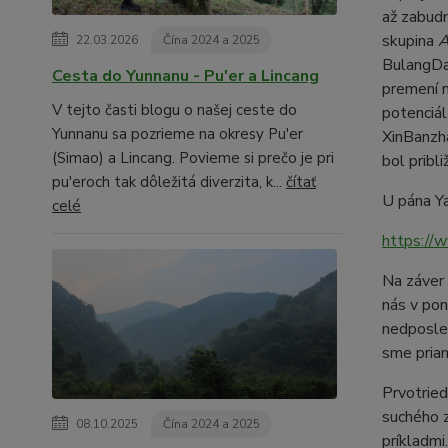
až zabud
skupina
A
22.03.2026
Čína 2024 a 2025
BulangDaY
Cesta do Yunnanu - Pu'er a Lincang
premení n
V tejto časti blogu o našej ceste do
potenciál
Yunnanu sa pozrieme na okresy Pu'er
XinBanzha
(Simao) a Lincang. Povieme si prečo je pri
bol pribl
pu'eroch tak dôležitá diverzita, k...
čítať
U pána Ya
celé
https://
Na záver 
nás v pon
nedposle
sme priam
Prvotried
suchého z
08.10.2025
Čína 2024 a 2025
príkladmi