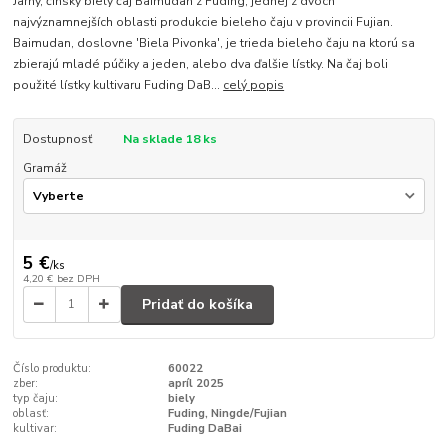
Jarný, čínsky biely čaj Baimudan z Fuding, jednej z dvoch
najvýznamnejších oblasti produkcie bieleho čaju v provincii Fujian.
Baimudan, doslovne 'Biela Pivonka', je trieda bieleho čaju na ktorú sa
zbierajú mladé púčiky a jeden, alebo dva ďalšie lístky. Na čaj boli
použité lístky kultivaru Fuding DaB...
celý popis
Dostupnosť
Na sklade 18 ks
Gramáž
5 €
/
ks
4,20 €
bez DPH
Pridať do košíka
Číslo produktu:
60022
zber:
apríl 2025
typ čaju:
biely
oblasť:
Fuding, Ningde/Fujian
kultivar:
Fuding DaBai