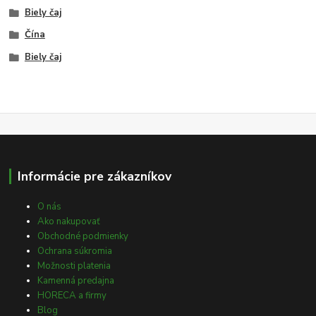
Biely čaj
Čína
Biely čaj
Informácie pre zákazníkov
O nás
Ako nakupovať
Obchodné podmienky
Ochrana súkromia
Možnosti platenia
Kamenná predajna
HORECA a firmy
Blog