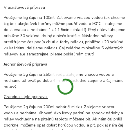
Viacnálevová príprava
Použijeme 5g čaju na 100ml. Zalievame vriacou vodou (ak chceme
čaj bez akejkoľvek horčiny môžme použiť vodu o 90°C - nalejeme
do zlievatka a necháme 1 až 1,5min schladiť). Prvý nálev lúhujeme
približne 30 sekúnd, druhý o niečo kratšie. Následne nálevy
predlžujeme čas podľa chuti a farby nálevu, približne +20 sekúnd
ku každému ďalšiemu nálevu. Čaj zvládne minimálne 5 výdatných
nálevov ale samozrejme, pijeme pokiaľ nám chutí.
Jednonálevová príprava
Použijeme 3g čaju na 250ml vody. Zalejeme vriacou vodou a
necháme lúhovať po dobu 4 minút. Následne zlejeme a čaj máme
hotový.
Grandpa-style príprava
Použijeme 2g čaju na 200ml pohár či misku. Zalejeme vriacou
vodou a necháme lúhovať. Ako lístky padnú na spodok nádoby a
nálev vychladne na piteľnú teplotu môžeme piť. Ak nám čaj príliš
zhorkne, môžeme opäť doliať horúcou vodou a piť, pokiaľ nám čaj