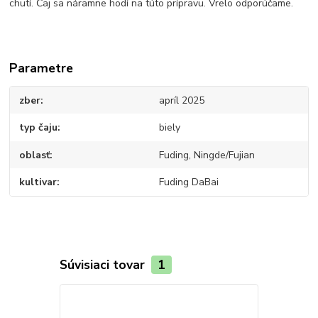
chutí. Čaj sa náramne hodí na túto prípravu. Vrelo odporúčame.
Parametre
zber
apríl 2025
typ čaju
biely
oblasť
Fuding, Ningde/Fujian
kultivar
Fuding DaBai
Súvisiaci tovar
1