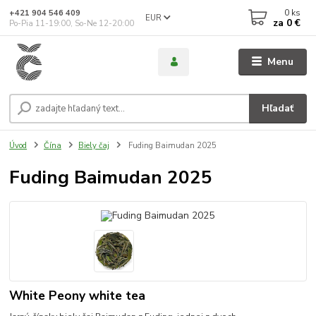
0
ks
+421 904 546 409
EUR
za
0 €
Po-Pia 11-19:00, So-Ne 12-20:00
Menu
Hľadať
Úvod
Čína
Biely čaj
Fuding Baimudan 2025
Fuding Baimudan 2025
White Peony white tea