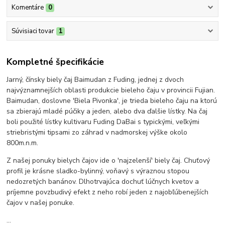
Komentáre
0
Súvisiaci tovar
1
Kompletné špecifikácie
Jarný, čínsky biely čaj Baimudan z Fuding, jednej z dvoch
najvýznamnejších oblasti produkcie bieleho čaju v provincii Fujian.
Baimudan, doslovne 'Biela Pivonka', je trieda bieleho čaju na ktorú
sa zbierajú mladé púčiky a jeden, alebo dva ďalšie lístky. Na čaj
boli použité lístky kultivaru Fuding DaBai s typickými, veľkými
striebristými tipsami zo záhrad v nadmorskej výške okolo
800m.n.m.
Z našej ponuky bielych čajov ide o 'najzelenší' biely čaj. Chuťový
profil je krásne sladko-bylinný, voňavý s výraznou stopou
nedozretých banánov. Dlhotrvajúca dochuť lúčnych kvetov a
príjemne povzbudivý efekt z neho robí jeden z najobľúbenejších
čajov v našej ponuke.
...