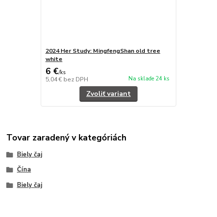
2024 Her Study: MingfengShan old tree
white
6 €
/
ks
Na sklade 24 ks
5,04 €
bez DPH
Zvoliť variant
Tovar zaradený v kategóriách
Biely čaj
Čína
Biely čaj