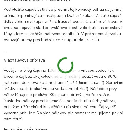
Keď vložíte čajové lístky do predhriatej konvičky, odhalí sa jemná
aróma pripomínajúca eukaliptus a kvalitné kakao. Zaliate čajové
lístky vôňou evokujú svieže citrusové ovocie či citrónovú trávu. V
chuti sa objavuje sladko-kyslá ovocnosť, v dochuti zas orieškové
tóny, ktoré sa každým nálevom prehlbujú. V prázdnom zlievatku
ostávajú arómy prechádzajúce z nugátu do tiramisu.
...
Viacnálevová príprava
Použijeme 5-6g čaju na 100ml. Zalievame vriacou vodou (ak
chceme čaj bez akejkoľvek horčiny môžme použiť vodu o 90°C -
nalejeme do zlievatka a necháme 1 až 1,5min schladiť). Spravíme
krátky oplach (naliať vriacu vodu a hneď zliať). Následne prvý
nálev lúhujeme približne 30 sekúnd, druhý o niečo kratšie.
Následne nálevy predlžujeme čas podľa chuti a farby nálevu,
približne +20 sekúnd ku každému ďalšiemu nálevu. Čaj vydrží
vyborne približne 6 a viac nálevov, ale samozrejme, pijeme pokiaľ
nám chutí.
Jednonálevová príprava