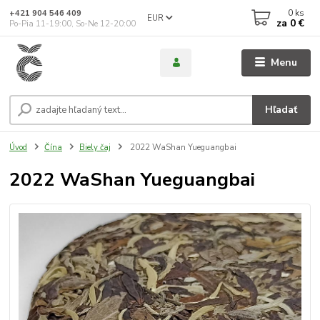
0
ks
+421 904 546 409
EUR
za
0 €
Po-Pia 11-19:00, So-Ne 12-20:00
Menu
Hľadať
Úvod
Čína
Biely čaj
2022 WaShan Yueguangbai
2022 WaShan Yueguangbai