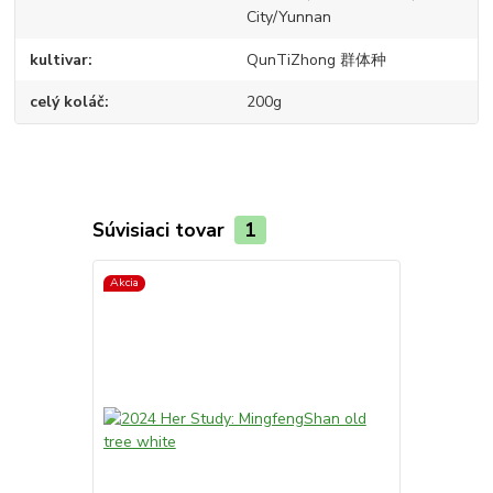
City/Yunnan
kultivar
QunTiZhong 群体种
celý koláč
200g
Súvisiaci tovar
1
Akcia