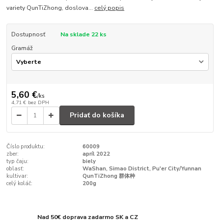
variety QunTiZhong, doslova...
celý popis
Dostupnosť
Na sklade 22 ks
Gramáž
5,60 €
/
ks
4,71 €
bez DPH
Pridať do košíka
Číslo produktu:
60009
zber:
apríl 2022
typ čaju:
biely
oblasť:
WaShan, Simao District, Pu'er City/Yunnan
kultivar:
QunTiZhong 群体种
celý koláč:
200g
Nad 50€ doprava zadarmo SK a CZ