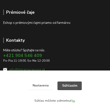
Prémiové čaje
Eshop s prémiovými čajmi priamo od farmárov.
Kontakty
Máte otázku? Spýtajte sa nás.
+421 904 546 409
Po-Pia 11-19:00, So-Ne 12-20:00
info@literarnacajovna.sk
Súhlasím
Nastavenia
Súhlas môžete odmietnuť
tu
.
Vytvorené na
Eshop-rychlo.sk