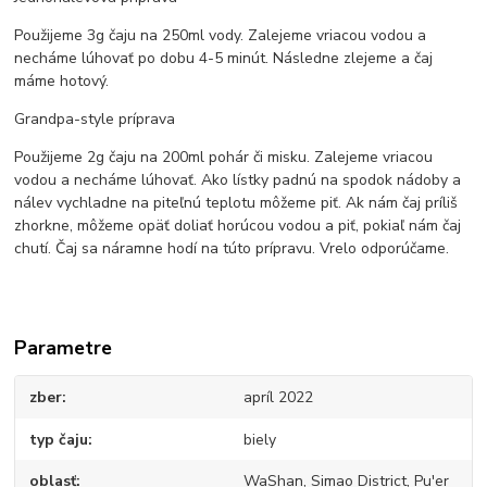
Použijeme 3g čaju na 250ml vody. Zalejeme vriacou vodou a
necháme lúhovať po dobu 4-5 minút. Následne zlejeme a čaj
máme hotový.
Grandpa-style príprava
Použijeme 2g čaju na 200ml pohár či misku. Zalejeme vriacou
vodou a necháme lúhovať. Ako lístky padnú na spodok nádoby a
nálev vychladne na piteľnú teplotu môžeme piť. Ak nám čaj príliš
zhorkne, môžeme opäť doliať horúcou vodou a piť, pokiaľ nám čaj
chutí. Čaj sa náramne hodí na túto prípravu. Vrelo odporúčame.
Parametre
zber
apríl 2022
typ čaju
biely
oblasť
WaShan, Simao District, Pu'er