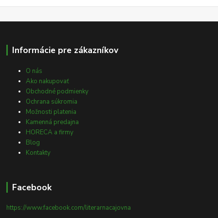
Informácie pre zákazníkov
O nás
Ako nakupovať
Obchodné podmienky
Ochrana súkromia
Možnosti platenia
Kamenná predajna
HORECA a firmy
Blog
Kontakty
Facebook
https://www.facebook.com/literarnacajovna