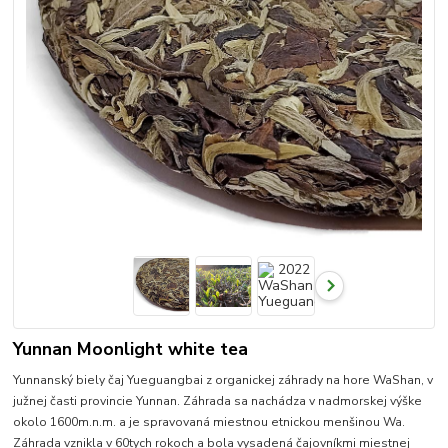
Yunnan Moonlight white tea
Yunnanský biely čaj Yueguangbai z organickej záhrady na hore WaShan, v
južnej časti provincie Yunnan. Záhrada sa nachádza v nadmorskej výške
okolo 1600m.n.m. a je spravovaná miestnou etnickou menšinou Wa.
Záhrada vznikla v 60tych rokoch a bola vysadená čajovníkmi miestnej