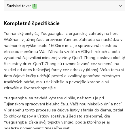
Súvisiaci tovar
1
Kompletné špecifikácie
Yunnanský biely čaj Yueguangbai z organickej záhrady na hore
WaShan, v južnej časti provincie Yunnan. Záhrada sa nachádza v
nadmorskej výške okolo 1600m.n.m. a je spravovaná miestnou
etnickou menšinou Wa. Záhrada vznikla v 60tych rokoch a bola
vysadená čajovníkmi miestnej variety QunTiZhong, doslova okolitý
či miestny druh. QunTiZhong sú rozmnožované cez semená, na
rozdiel od dnes bežnejšej formy cez odrezky (klony). Vďka tomu si
tieto čajové kríčky udržujú pestrý a kvalitný genofond miestnych
tradičných odrôd, majú tiež hlbšie a pevnejšie korene a sú
zdravšie a životaschopnejšie.
Yueguangbai sa zavädá výrazne dlhšie, než tomu je pri
Fujianskom spracovaní bieleho čaju. Väčšinou niekoľko dní a nocí.
V priebehu tohto procesu sa čajové lístky sfarbia do čierna, zatiaľ
čo chĺpky tipsov a lístkov zostávajú šedisto strieborné, čím
Yueguangbai získa svôj typický vzhľad, podľa ktorého je aj
poeticky pomenovaný, 'mesačný svit'.