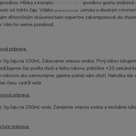
ajovníkov. Hĺbka a komplexnosť chute čajovníkov gushu snúbená s
celi od tohto čaju. Vďaka unikátnemu terroiru a divokým stromom
ojim dlhoročným skúsenostiam expertne zakomponoval do chute. 
že Vám ho vieme ponúknuť.
vová príprava
 5g čaju na 100ml. Zalievame vriacou vodou. Prvý nálev lúhujeme
edlžujeme čas podľa chuti a farby nálevu, približne +20 sekúnd 
 nálevov ale samozrejme, pijeme pokiaľ nám chutí. Nakoľko ide o
iac času, vydrží veľa.
evová príprava
e 3g čaju na 250ml vody. Zalejeme vriacou vodou a necháme lúh
style príprava