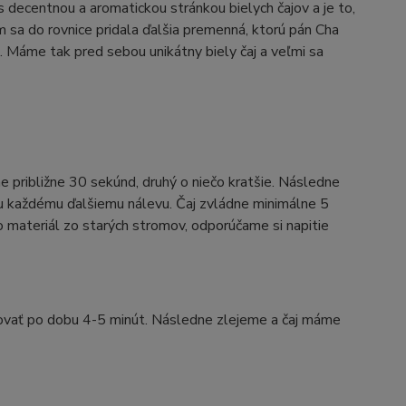
 decentnou a aromatickou stránkou bielych čajov a je to,
 sa do rovnice pridala ďalšia premenná, ktorú pán Cha
Máme tak pred sebou unikátny biely čaj a veľmi sa
 približne 30 sekúnd, druhý o niečo kratšie. Následne
ku každému ďalšiemu nálevu. Čaj zvládne minimálne 5
 materiál zo starých stromov, odporúčame si napitie
ovať po dobu 4-5 minút. Následne zlejeme a čaj máme