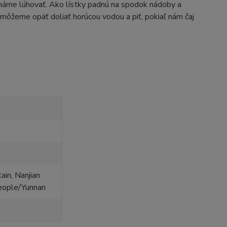
cháme lúhovať. Ako lístky padnú na spodok nádoby a
 môžeme opäť doliať horúcou vodou a piť, pokiaľ nám čaj
in, Nanjian
eople/Yunnan