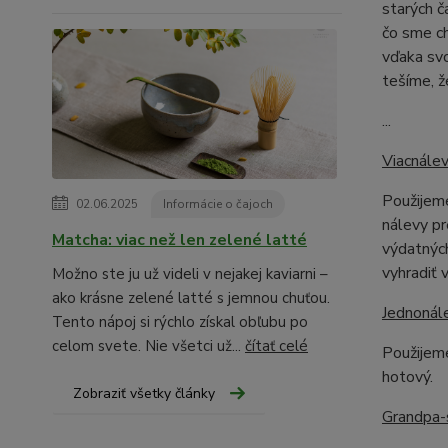
starých č
čo sme ch
vďaka sv
tešíme, 
...
Viacnále
Použijeme
02.06.2025
Informácie o čajoch
nálevy pr
Matcha: viac než len zelené latté
výdatných
vyhradiť v
Možno ste ju už videli v nejakej kaviarni –
ako krásne zelené latté s jemnou chuťou.
Jednonál
Tento nápoj si rýchlo získal obľubu po
celom svete. Nie všetci už...
čítať celé
Použijem
hotový.
Zobraziť všetky články
Grandpa-