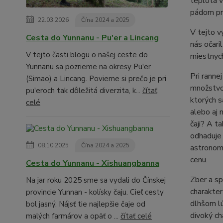
teplota v
pádom pre
22.03.2026
Čína 2024 a 2025
V tejto 
Cesta do Yunnanu - Pu'er a Lincang
nás očari
V tejto časti blogu o našej ceste do
miestnych
Yunnanu sa pozrieme na okresy Pu'er
Pri ranne
(Simao) a Lincang. Povieme si prečo je pri
množstvo 
pu'eroch tak dôležitá diverzita, k...
čítať
ktorých s
celé
alebo aj n
čaji? A t
odhaduje 
08.10.2025
Čína 2024 a 2025
astronomi
cenu.
Cesta do Yunnanu - Xishuangbanna
Zber a sp
Na jar roku 2025 sme sa vydali do Čínskej
charakter
provincie Yunnan - kolísky čaju. Cieľ cesty
dlhšom lú
bol jasný. Nájsť tie najlepšie čaje od
divoký ch
malých farmárov a opäť o ...
čítať celé