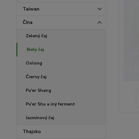
Taiwan
Čína
Zelený čaj
Biely čaj
Oolong
Čierny čaj
Pu'er Sheng
Pu'er Shu a iný ferment
Jazmínový čaj
Thajsko