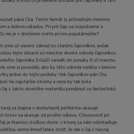
 oblaky a hmlu čo je ideálne počasie pre čajovníky a tým
spoznať pána Cha. Tento farmár (s príznačným menom)
m a dobrou náladou. Pri pití čaju sa rozprávame o
čo nie je v dnešnom svete pu'eru populárnejšie?
 sme už viacero záhrad so starými čajovníkmi, avšak
osťou tejto oblasti sú miestne divoké odrody čajovníkov,
vokého čajovníka ErGaZi zaradili do ponuky či už maochu,
rok sme si povedali, ako by táto odroda vynikla v bielom
lístky práve do tejto podoby. Vek čajovníkov pán Cha
boli tie najstaršie stromy a cena by tak bola
 čaj z takto skvelého materiálu ponúknuť za fantastickú
 ktorej sa (najmä v dochutiach) perfektne ukazuje
h listov sa ukazuje od prvého nálevu. Citrusovosť pri
a) je hlavnou zložkou chute, v ktorej sa nám odzrkadluje
výdržou vieme ihneď ľahko zistiť, že ide o čaj z naozaj