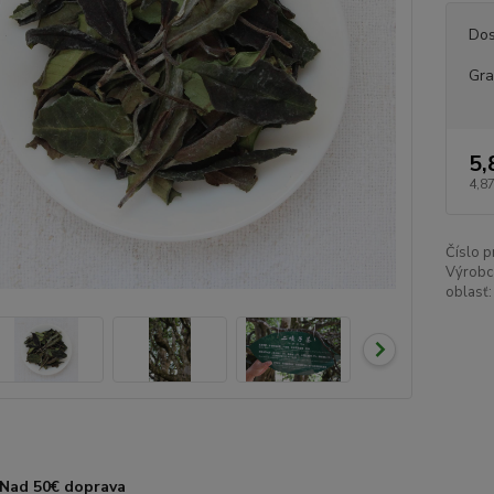
Dos
Gr
5,
4,87
Číslo p
Výrobc
oblasť:
Nad 50€ doprava