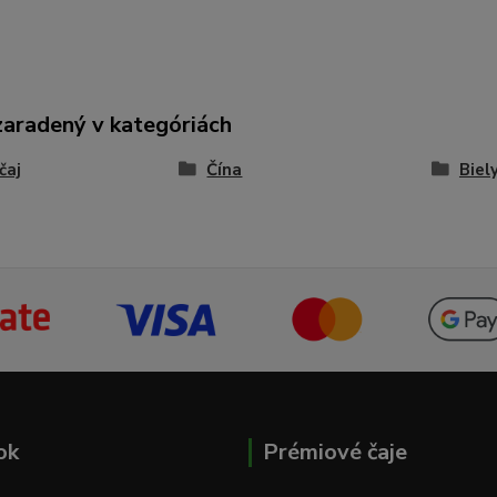
zaradený v kategóriách
čaj
Čína
Biely
ok
Prémiové čaje