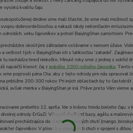
ýrazne znížuje a vlhkosť z rieky Lancang stúpajúca do hôr vytvára
 vysokú kvalitu čaju.
vysokopoloženej dedine sme mali šťastie, že sme mali možnosť 
l svojou dobrosrdečnosťou a nakazil nikdy nekončiacim entuziazmo
 odrodách, veku čajovníkov a pohorí BaiyingShan samotnom. Pre
j prechádzke okolitými záhradami ostávame v nemom úžase. Videli
a veľkosť tých v BaiyingShan ich s ľahkosťou 'zahanbí'. Zaujímav
a tu nachádza hneď niekoľko. Minulé roky sme z jednej z odrôd di
áš najväčší klenot, čaj z
jedného 1000 ročného čajovníka
. Tento 
ak sme poprosili pána Cha, aby z tejto odrody pre nás spracoval 
na približne 200-300 rokov. Pri iných oblastiach by to častokrát 
cká, avšak mierka v BaiyingShan je iná. Práve preto Vám vieme aj
racovanie prebehlo 12. apríla. Ide o krásnu triedu bieleho čaju, v
 divokej odrody ErGaZi. Výrazná sladkosť bazy, agátu a malinovýc
hovaní prechádzajúca do sladších ovocných chutí (mango, broskyň
arakter čajovníkov. V plnosti a olejnatosti chuti v spojení s dlhou 