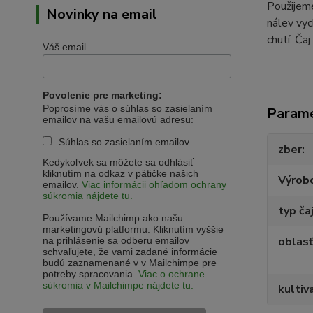
Použijeme
Novinky na email
nálev vyc
chutí. Ča
Váš email
Povolenie pre marketing:
Poprosíme vás o súhlas so zasielaním
Param
emailov na vašu emailovú adresu:
Súhlas so zasielaním emailov
zber
Kedykoľvek sa môžete sa odhlásiť
kliknutím na odkaz v pätičke našich
Výrob
emailov.
Viac informácii ohľadom ochrany
súkromia nájdete tu.
typ ča
Používame Mailchimp ako našu
marketingovú platformu. Kliknutím vyššie
oblasť
na prihlásenie sa odberu emailov
schvaľujete, že vami zadané informácie
budú zaznamenané v v Mailchimpe pre
potreby spracovania.
Viac o ochrane
súkromia v Mailchimpe nájdete tu.
kultiv