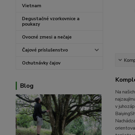
Vietnam
Degustačné vzorkovnice a
poukazy
Ovocné zmesi a nečaje
Čajové príslušenstvo
Kompl
Ochutnávky čajov
Komple
Blog
Na našich
najzaují
v juhozáp
BaiyingSh
Nachádza 
orientova