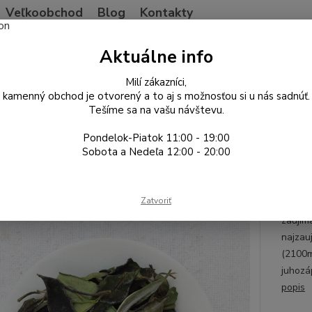
Veľkoobchod
Blog
Kontakty
Neviet
Aktuálne info
Hľadať
+421
Po-Pia
Milí zákazníci,
kamenný obchod je otvorený a to aj s možnosťou si u nás sadnúť.
Tešíme sa na vašu návštevu.
ína
Biely čaj
BaiyingShan wild tree white 2026
Pondelok-Piatok 11:00 - 19:00
ingShan wild tree white 2026
Sobota a Nedeľa 12:00 - 20:00
ErGa
Zatvoriť
Na naš
zaujíma
najzau
(2100m
juhozá
popis