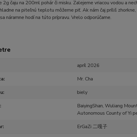
 2g čaju na 200ml pohár či misku. Zalejeme vriacou vodou a ne
hladne na piteľnú teplotu môžeme piť. Ak nám čaj príliš zhorkne,
j sa náramne hodí na túto prípravu. Vrelo odporúčame.
etre
apríl 2026
ca
Mr. Cha
ju
biely
BaiyingShan, Wuliang Mounta
Autonomous County of Yi p
ar
ErGaZi 二嘎子