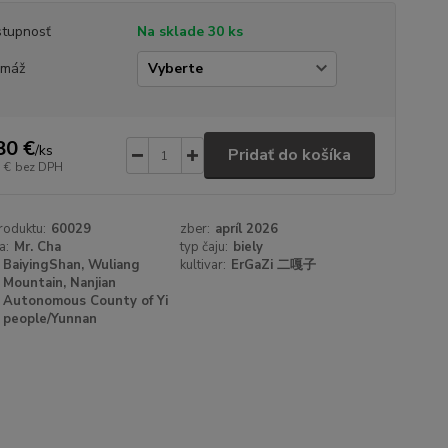
tupnosť
Na sklade 30 ks
amáž
80 €
/
ks
Pridať do košíka
 €
bez DPH
roduktu:
60029
zber:
apríl 2026
a:
Mr. Cha
typ čaju:
biely
BaiyingShan, Wuliang
kultivar:
ErGaZi 二嘎子
Mountain, Nanjian
Autonomous County of Yi
people/Yunnan