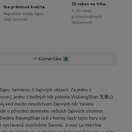
15 rokov na trhu.
Iba prémiová kvalita.
A 20 rokov
Najvyššie triedy čajov,
profesionálnych
vždy čerstvé!
skúseností.
Komentáre
0
ov, farmárov, či čajových oblastí. Za jednu z
.n.m.), jednu z bočných hôr pohoria WuliangShan 无量山
. Aj keď medzi množstvom čajových hôr Yunanu
 ide o pôvodnú domovinu veľkých čajových stromov.
Dedina BaiyingShan leži v hornej časti tejto hory a je
ň vystavená slnečnému žiareniu. V noci sa miestna