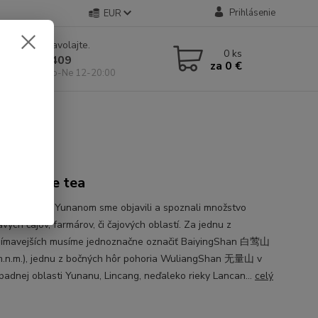
Prihlásenie
EUR
e si rady? Zavolajte.
0
ks
 904 546 409
za
0 €
 11-19:00, So-Ne 12-20:00
Zi White tea
ich cestách Yunanom sme objavili a spoznali množstvo
vých čajov, farmárov, či čajových oblastí. Za jednu z
jímavejších musíme jednoznačne označiť BaiyingShan 白莺山
.n.m.), jednu z bočných hôr pohoria WuliangShan 无量山 v
padnej oblasti Yunanu, Lincang, neďaleko rieky Lancan...
celý