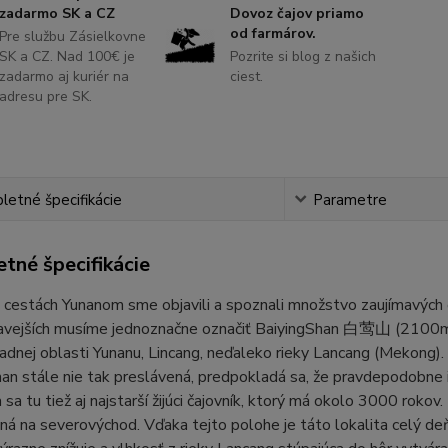
zadarmo SK a CZ
Dovoz čajov priamo
od farmárov.
Pre službu Zásielkovne
SK a CZ. Nad 100€ je
Pozrite si blog z našich
zadarmo aj kuriér na
ciest.
adresu pre SK.
etné špecifikácie
Parametre
tné špecifikácie
 cestách Yunanom sme objavili a spoznali množstvo zaujímavých čaj
mavejších musíme jednoznačne označiť BaiyingShan 白莺山 (2100m
adnej oblasti Yunanu, Lincang, neďaleko rieky Lancang (Mekong)
an stále nie tak preslávená, predpokladá sa, že pravdepodobne
sa tu tiež aj najstarší žijúci čajovník, ktorý má okolo 3000 rokov. 
ná na severovýchod. Vďaka tejto polohe je táto lokalita celý de