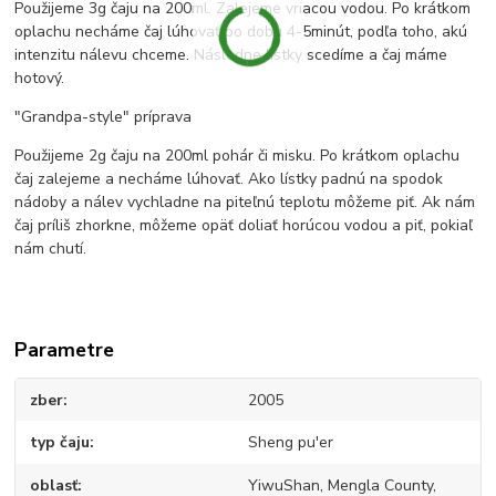
Použijeme 3g čaju na 200ml. Zalejeme vriacou vodou. Po krátkom
oplachu necháme čaj lúhovať po dobu 4-5minút, podľa toho, akú
intenzitu nálevu chceme. Následne lístky scedíme a čaj máme
hotový.
"Grandpa-style" príprava
Použijeme 2g čaju na 200ml pohár či misku. Po krátkom oplachu
čaj zalejeme a necháme lúhovať. Ako lístky padnú na spodok
nádoby a nálev vychladne na piteľnú teplotu môžeme piť. Ak nám
čaj príliš zhorkne, môžeme opäť doliať horúcou vodou a piť, pokiaľ
nám chutí.
Parametre
zber
2005
typ čaju
Sheng pu'er
oblasť
YiwuShan, Mengla County,