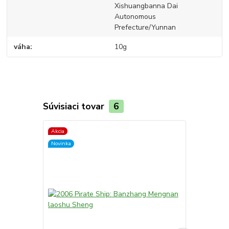
Xishuangbanna Dai
Autonomous
Prefecture/Yunnan
váha
10g
Súvisiaci tovar
6
Akcia
Akcia
Novinka