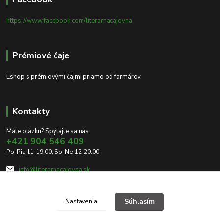
https://www.facebook.com/literarnacajovna
Prémiové čaje
Eshop s prémiovými čajmi priamo od farmárov.
Kontakty
Máte otázku? Spýtajte sa nás.
+421 904 546 409
Po-Pia 11-19:00, So-Ne 12-20:00
info@literarnacajovna.sk
Súhlasím
Nastavenia