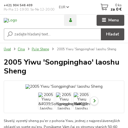
0
ks
+421 904 546 409
EUR
za
0 €
Po-Pia 11-19:00, So-Ne 12-20:00
Menu
Hľadať
Úvod
Čína
Pu'er Sheng
2005 Yiwu 'Songpinghao' laoshu Sheng
2005 Yiwu 'Songpinghao' laoshu
Sheng
Skvelý, vyzretý sheng pu'er z pohoria Yiwu, jednej z najpreslávenejších
oblastí vo svete pu'eru. Ponúkame Vám čaj zo stromov starých 50-60