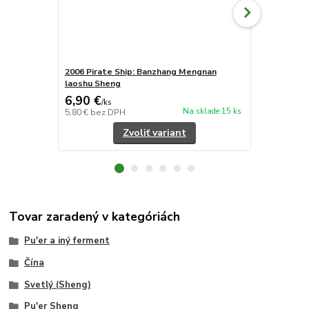
2006 Pirate Ship: Banzhang Mengnan
2006 XinBan
laoshu Sheng
6,90 €
10,90 €
/
ks
/
k
Na sklade 15 ks
5,80 €
bez DPH
9,16 €
bez D
Zvoliť variant
Tovar zaradený v kategóriách
Pu'er a iný ferment
Čína
Svetlý (Sheng)
Pu'er Sheng