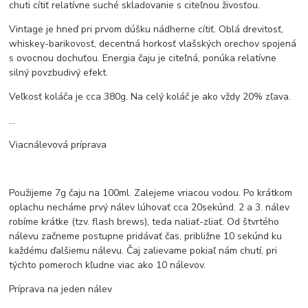
chuti cítiť relatívne suché skladovanie s citeľnou živosťou.
Vintage je hneď pri prvom dúšku nádherne cítiť. Oblá drevitosť,
whiskey-barikovosť, decentná horkosť vlašských orechov spojená
s ovocnou dochuťou. Energia čaju je citeľná, ponúka relatívne
silný povzbudivý efekt.
Veľkosť koláča je cca 380g. Na celý koláč je ako vždy 20% zľava.
...
Viacnálevová príprava
Použijeme 7g čaju na 100ml. Zalejeme vriacou vodou. Po krátkom
oplachu necháme prvý nálev lúhovať cca 20sekúnd. 2 a 3. nálev
robíme krátke (tzv. flash brews), teda naliať-zliať. Od štvrtého
nálevu začneme postupne pridávať čas, približne 10 sekúnd ku
každému ďalšiemu nálevu. Čaj zalievame pokiaľ nám chutí, pri
týchto pomeroch kľudne viac ako 10 nálevov.
Príprava na jeden nálev