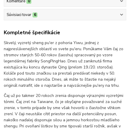
Komentáre
0
Súvisiaci tovar
6
Kompletné špecifikácie
Skvelý, vyzretý sheng pu'er z pohoria Yiwu, jednej z
najpreslávenejších oblastí vo svete pu'eru. Ponúkame Vám čaj zo
stromov starých 50-60 rokov (laoshu) spracovaný po vzore
legendárnej fabriky SongPingHao. Dnes už zaniknutá firma
existujúca ku koncu dynastie Qing (prelom 19./20. storočia).
Koláče pod touto značkou sa prestali predávať niekedy v 50.
rokoch minulého storočia. Dnes, ak máte to šťastie na nejaký
originál natrafiť, ide o najstaršie a najvzácnejšie pu'ery na trhu.
Čaj už po takmer 20 rokoch zrenia disponuje výraznými vyzretými
tónmi. Čaj zrel na Taiwane, čo je obyčajne považované za suché
zrenie, v tomto prípade by sme však hovorili o čiastočne vlhkom
zrení. V čaji neustále cítiť priestor na ďalší potenciálny posun,
nakoľko naďalej disponuje silou a jemnou horkosťou mladšieho
shengu. Pri ovoňaní lístkov by sme tipovali starší ročník, avšak v