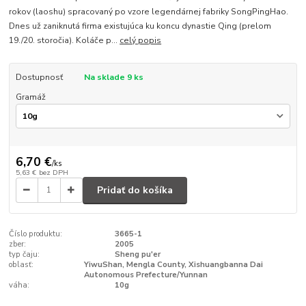
rokov (laoshu) spracovaný po vzore legendárnej fabriky SongPingHao.
Dnes už zaniknutá firma existujúca ku koncu dynastie Qing (prelom
19./20. storočia). Koláče p...
celý popis
Dostupnosť
Na sklade 9 ks
Gramáž
6,70 €
/
ks
5,63 €
bez DPH
Pridať do košíka
Číslo produktu:
3665-1
zber:
2005
typ čaju:
Sheng pu'er
oblasť:
YiwuShan, Mengla County, Xishuangbanna Dai
Autonomous Prefecture/Yunnan
váha:
10g