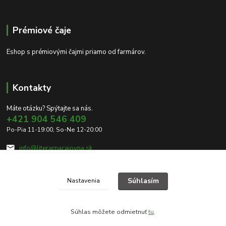
Prémiové čaje
Eshop s prémiovými čajmi priamo od farmárov.
Kontakty
Máte otázku? Spýtajte sa nás.
+421 904 546 409
Po-Pia 11-19:00, So-Ne 12-20:00
info@literarnacajovna.sk
Súhlasím
Nastavenia
Súhlas môžete odmietnuť
tu
.
Vytvorené na
Eshop-rychlo.sk