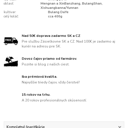
oblasť:
Mengnan a XinBanzhang, BulangShan,
Xishuangbanna/Yunnan
kultivar:
Bulang DaYe
celý koláč:
cca 400g
Nad 50€ doprava zadarmo SK a CZ
Pre službu Zásielkovne SK a CZ. Nad 100€ je zadarmo aj
kuriér na adresu pre SK.
Dovoz čajov priamo od farmárov.
Pozrite si blog z našich ciest.
Iba prémiová kvalita.
Najvyššie triedy čajov, vždy čerstvé!
15 rokov na trhu.
A 20 rokov profesionálnych skúseností.
Kompletné špecifikácie