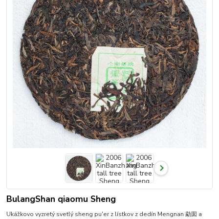
BulangShan qiaomu Sheng
Ukážkovo vyzretý svetlý sheng pu'er z lístkov z dedín Mengnan 勐囡 a