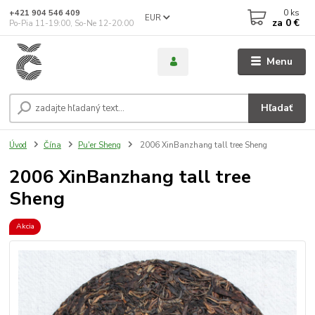
0
ks
+421 904 546 409
EUR
za
0 €
Po-Pia 11-19:00, So-Ne 12-20:00
Menu
Hľadať
Úvod
Čína
Pu'er Sheng
2006 XinBanzhang tall tree Sheng
2006 XinBanzhang tall tree
Sheng
Akcia