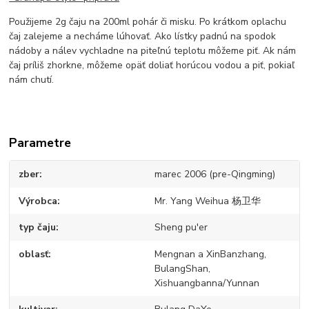
Použijeme 2g čaju na 200ml pohár či misku. Po krátkom oplachu
čaj zalejeme a necháme lúhovať. Ako lístky padnú na spodok
nádoby a nálev vychladne na piteľnú teplotu môžeme piť. Ak nám
čaj príliš zhorkne, môžeme opäť doliať horúcou vodou a piť, pokiaľ
nám chutí.
Parametre
zber
marec 2006 (pre-Qingming)
Výrobca
Mr. Yang Weihua 杨卫华
typ čaju
Sheng pu'er
oblasť
Mengnan a XinBanzhang,
BulangShan,
Xishuangbanna/Yunnan