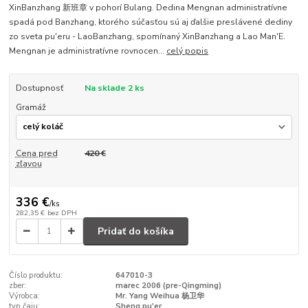
XinBanzhang 新班章 v pohorí Bulang. Dedina Mengnan administratívne
spadá pod Banzhang, ktorého súčasťou sú aj ďalšie preslávené dediny
zo sveta pu'eru - LaoBanzhang, spomínaný XinBanzhang a Lao Man'E.
Mengnan je administratívne rovnocen...
celý popis
Dostupnosť
Na sklade 2 ks
Gramáž
Cena pred
420 €
zľavou
336 €
/
ks
282,35 €
bez DPH
Pridať do košíka
Číslo produktu:
647010-3
zber:
marec 2006 (pre-Qingming)
Výrobca:
Mr. Yang Weihua 杨卫华
typ čaju:
Sheng pu'er