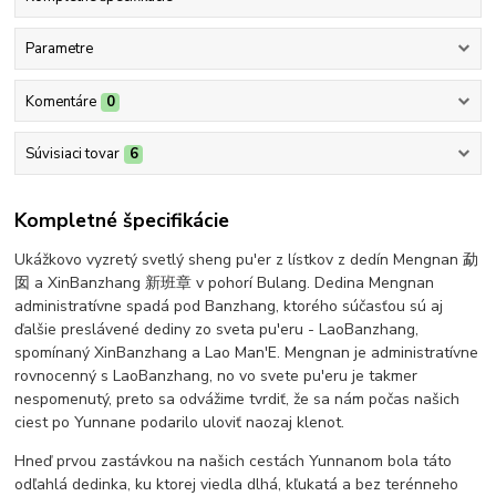
Parametre
Komentáre
0
Súvisiaci tovar
6
Kompletné špecifikácie
Ukážkovo vyzretý svetlý sheng pu'er z lístkov z dedín Mengnan 勐
囡 a XinBanzhang 新班章 v pohorí Bulang. Dedina Mengnan
administratívne spadá pod Banzhang, ktorého súčasťou sú aj
ďalšie preslávené dediny zo sveta pu'eru - LaoBanzhang,
spomínaný XinBanzhang a Lao Man'E. Mengnan je administratívne
rovnocenný s LaoBanzhang, no vo svete pu'eru je takmer
nespomenutý, preto sa odvážime tvrdiť, že sa nám počas našich
ciest po Yunnane podarilo uloviť naozaj klenot.
Hneď prvou zastávkou na našich cestách Yunnanom bola táto
odľahlá dedinka, ku ktorej viedla dlhá, kľukatá a bez terénneho