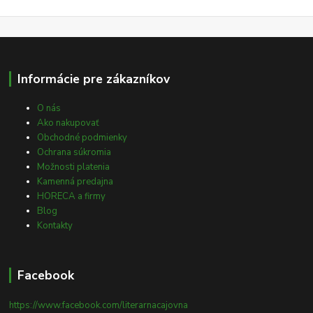
Informácie pre zákazníkov
O nás
Ako nakupovať
Obchodné podmienky
Ochrana súkromia
Možnosti platenia
Kamenná predajna
HORECA a firmy
Blog
Kontakty
Facebook
https://www.facebook.com/literarnacajovna