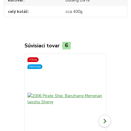
kultivar
Bulang DaYe
celý koláč
cca 400g
Súvisiaci tovar
6
Akcia
Novinka