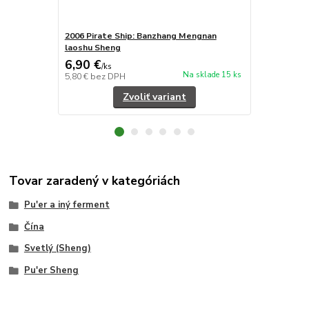
2006 Pirate Ship: Banzhang Mengnan
2005 Yiwu '
laoshu Sheng
6,90 €
6,70 €
/
ks
/
ks
Na sklade 15 ks
5,80 €
bez DPH
5,63 €
bez D
Zvoliť variant
Tovar zaradený v kategóriách
Pu'er a iný ferment
Čína
Svetlý (Sheng)
Pu'er Sheng