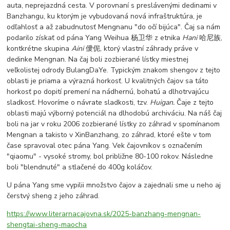
auta, neprejazdná cesta. V porovnaní s preslávenými dedinami v
Banzhangu, ku ktorým je vybudovaná nová infraštruktúra, je
odľahlosť a až zabudnutosť Mengnanu "do očí bijúca". Čaj sa nám
podarilo získať od pána Yang Weihua 杨卫华 z etnika
Hani
哈尼族,
kontkrétne skupina
Aini
僾伲, ktorý vlastní záhrady práve v
dedinke Mengnan. Na čaj boli zozbierané lístky miestnej
veľkolistej odrody BulangDaYe. Typickým znakom shengov z tejto
oblasti je priama a výrazná horkosť. U kvalitných čajov sa táto
horkosť po dopití premení na nádhernú, bohatú a dlhotrvajúcu
sladkosť. Hovoríme o návrate sladkosti, tzv.
Huigan.
Čaje z tejto
oblasti majú výborný potenciál na dlhodobú archiváciu. Na náš čaj
boli na jar v roku 2006 zozbierané lístky zo záhrad v spomínanom
Mengnan a takisto v XinBanzhang, zo záhrad, ktoré ešte v tom
čase spravoval otec pána Yang. Vek čajovníkov s označením
"qiaomu" - vysoké stromy, bol približne 80-100 rokov. Následne
boli "blendnuté" a stlačené do 400g koláčov.
U pána Yang sme vypilii množstvo čajov a zajednali sme u neho aj
čerstvý sheng z jeho záhrad.
https://www.literarnacajovna.sk/2025-banzhang-mengnan-
shengtai-sheng-maocha