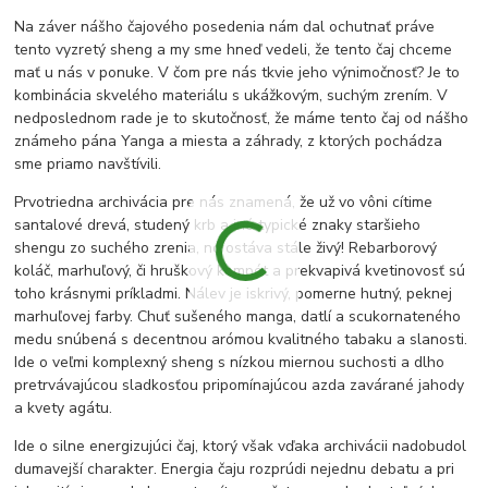
Na záver nášho čajového posedenia nám dal ochutnať práve
tento vyzretý sheng a my sme hneď vedeli, že tento čaj chceme
mať u nás v ponuke. V čom pre nás tkvie jeho výnimočnosť? Je to
kombinácia skvelého materiálu s ukážkovým, suchým zrením. V
nedposlednom rade je to skutočnosť, že máme tento čaj od nášho
známeho pána Yanga a miesta a záhrady, z ktorých pochádza
sme priamo navštívili.
Prvotriedna archivácia pre nás znamená, že už vo vôni cítime
santalové drevá, studený krb a iné typické znaky staršieho
shengu zo suchého zrenia, no ostáva stále živý! Rebarborový
koláč, marhuľový, či hruškový kompót a prekvapivá kvetinovosť sú
toho krásnymi príkladmi. Nálev je iskrivý, pomerne hutný, peknej
marhuľovej farby. Chuť sušeného manga, datlí a scukornateného
medu snúbená s decentnou arómou kvalitného tabaku a slanosti.
Ide o veľmi komplexný sheng s nízkou miernou suchosti a dlho
pretrvávajúcou sladkosťou pripomínajúcou azda zavárané jahody
a kvety agátu.
Ide o silne energizujúci čaj, ktorý však vďaka archivácii nadobudol
dumavejší charakter. Energia čaju rozprúdi nejednu debatu a pri