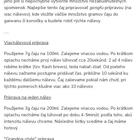
jeho pití si nepochybne vytvoríte množstvo nezabudnuteľných
spomienok. Najlepšie tento čaj pripravovať
gongfu
prípravou (na
viac nálevov), kde vložíte väčšie množstvo gramov čaju do
gaiwanu či konvičky a budete robiť rýchle nálevy.
.....
Viacnálevová príprava
Použijeme 7g čaju na 100ml. Zalejeme vriacou vodou. Po krátkom
oplachu necháme prvý nálev lúhovať cca 20sekúnd. 2 až 4 nálev
robíme krátke (tzv. flash brews), teda naliať-zliať. Od piateho
nálevu začneme postupne pridávať čas, približne 10 sekúnd ku
každému ďalšiemu nálevu. Čaj zalievame pokiaľ nám chutí, pri
týchto pomeroch kľudne viac ako 10 nálevov.
Príprava na jeden nálev
Použijeme 3g čaju na 200ml. Zalejeme vriacou vodou. Po krátkom
oplachu necháme čaj lúhovať po dobu 4-5minút, podľa toho, akú
intenzitu nálevu chceme. Následne lístky scedíme a čaj máme
hotový.
"Grandpa-style" príprava