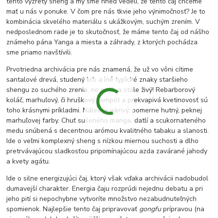
tento vyzretý sheng a my sme hneď vedeli, že tento čaj chceme
mať u nás v ponuke. V čom pre nás tkvie jeho výnimočnosť? Je to
kombinácia skvelého materiálu s ukážkovým, suchým zrením. V
nedposlednom rade je to skutočnosť, že máme tento čaj od nášho
známeho pána Yanga a miesta a záhrady, z ktorých pochádza
sme priamo navštívili.
Prvotriedna archivácia pre nás znamená, že už vo vôni cítime
santalové drevá, studený krb a iné typické znaky staršieho
shengu zo suchého zrenia, no ostáva stále živý! Rebarborový
koláč, marhuľový, či hruškový kompót a prekvapivá kvetinovosť sú
toho krásnymi príkladmi. Nálev je iskrivý, pomerne hutný, peknej
marhuľovej farby. Chuť sušeného manga, datlí a scukornateného
medu snúbená s decentnou arómou kvalitného tabaku a slanosti.
Ide o veľmi komplexný sheng s nízkou miernou suchosti a dlho
pretrvávajúcou sladkosťou pripomínajúcou azda zavárané jahody
a kvety agátu.
Ide o silne energizujúci čaj, ktorý však vďaka archivácii nadobudol
dumavejší charakter. Energia čaju rozprúdi nejednu debatu a pri
jeho pití si nepochybne vytvoríte množstvo nezabudnuteľných
spomienok. Najlepšie tento čaj pripravovať
gongfu
prípravou (na