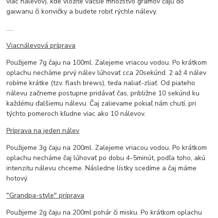
viac nálevov), kde vložíte väčšie množstvo gramov čaju do
gaiwanu či konvičky a budete robiť rýchle nálevy.
.....
Viacnálevová príprava
Použijeme 7g čaju na 100ml. Zalejeme vriacou vodou. Po krátkom
oplachu necháme prvý nálev lúhovať cca 20sekúnd. 2 až 4 nálev
robíme krátke (tzv. flash brews), teda naliať-zliať. Od piateho
nálevu začneme postupne pridávať čas, približne 10 sekúnd ku
každému ďalšiemu nálevu. Čaj zalievame pokiaľ nám chutí, pri
týchto pomeroch kľudne viac ako 10 nálevov.
Príprava na jeden nálev
Použijeme 3g čaju na 200ml. Zalejeme vriacou vodou. Po krátkom
oplachu necháme čaj lúhovať po dobu 4-5minút, podľa toho, akú
intenzitu nálevu chceme. Následne lístky scedíme a čaj máme
hotový.
"Grandpa-style" príprava
Použijeme 2g čaju na 200ml pohár či misku. Po krátkom oplachu