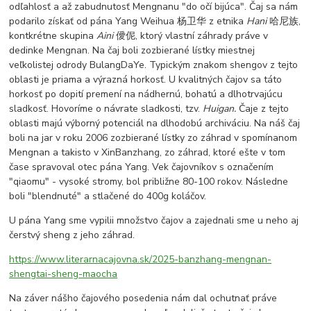
odľahlosť a až zabudnutosť Mengnanu "do očí bijúca". Čaj sa nám
podarilo získať od pána Yang Weihua 杨卫华 z etnika
Hani
哈尼族,
kontkrétne skupina
Aini
僾伲, ktorý vlastní záhrady práve v
dedinke Mengnan. Na čaj boli zozbierané lístky miestnej
veľkolistej odrody BulangDaYe. Typickým znakom shengov z tejto
oblasti je priama a výrazná horkosť. U kvalitných čajov sa táto
horkosť po dopití premení na nádhernú, bohatú a dlhotrvajúcu
sladkosť. Hovoríme o návrate sladkosti, tzv.
Huigan.
Čaje z tejto
oblasti majú výborný potenciál na dlhodobú archiváciu. Na náš čaj
boli na jar v roku 2006 zozbierané lístky zo záhrad v spomínanom
Mengnan a takisto v XinBanzhang, zo záhrad, ktoré ešte v tom
čase spravoval otec pána Yang. Vek čajovníkov s označením
"qiaomu" - vysoké stromy, bol približne 80-100 rokov. Následne
boli "blendnuté" a stlačené do 400g koláčov.
U pána Yang sme vypilii množstvo čajov a zajednali sme u neho aj
čerstvý sheng z jeho záhrad.
https://www.literarnacajovna.sk/2025-banzhang-mengnan-
shengtai-sheng-maocha
Na záver nášho čajového posedenia nám dal ochutnať práve