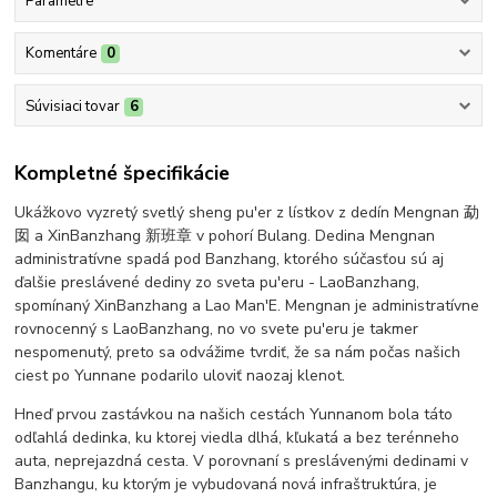
Parametre
Komentáre
0
Súvisiaci tovar
6
Kompletné špecifikácie
Ukážkovo vyzretý svetlý sheng pu'er z lístkov z dedín Mengnan 勐
囡 a XinBanzhang 新班章 v pohorí Bulang. Dedina Mengnan
administratívne spadá pod Banzhang, ktorého súčasťou sú aj
ďalšie preslávené dediny zo sveta pu'eru - LaoBanzhang,
spomínaný XinBanzhang a Lao Man'E. Mengnan je administratívne
rovnocenný s LaoBanzhang, no vo svete pu'eru je takmer
nespomenutý, preto sa odvážime tvrdiť, že sa nám počas našich
ciest po Yunnane podarilo uloviť naozaj klenot.
Hneď prvou zastávkou na našich cestách Yunnanom bola táto
odľahlá dedinka, ku ktorej viedla dlhá, kľukatá a bez terénneho
auta, neprejazdná cesta. V porovnaní s preslávenými dedinami v
Banzhangu, ku ktorým je vybudovaná nová infraštruktúra, je