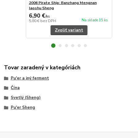
2006 Pirate Ship: Banzhang Mengnan
2005 Yiwu '
laoshu Sheng
6,90 €
6,70 €
/
ks
/
ks
Na sklade 15 ks
5,80 €
bez DPH
5,63 €
bez D
Zvoliť variant
Tovar zaradený v kategóriách
Pu'er a iný ferment
Čína
Svetlý (Sheng)
Pu'er Sheng