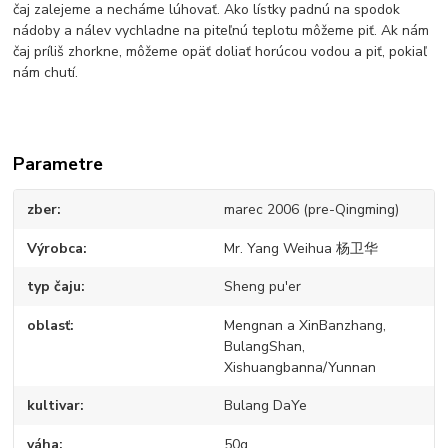
čaj zalejeme a necháme lúhovať. Ako lístky padnú na spodok
nádoby a nálev vychladne na piteľnú teplotu môžeme piť. Ak nám
čaj príliš zhorkne, môžeme opäť doliať horúcou vodou a piť, pokiaľ
nám chutí.
Parametre
zber
marec 2006 (pre-Qingming)
Výrobca
Mr. Yang Weihua 杨卫华
typ čaju
Sheng pu'er
oblasť
Mengnan a XinBanzhang,
BulangShan,
Xishuangbanna/Yunnan
kultivar
Bulang DaYe
váha
50g