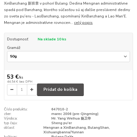
XinBanzhang 新班章 v pohorí Bulang. Dedina Mengnan administratívne
spadá pod Banzhang, ktorého súčasťou sú aj ďalšie preslávené dediny
zo sveta pu'eru - LaoBanzhang, spomínaný XinBanzhang a Lao Man'E.
Mengnan je administratívne rovnocen...
celý popis
Dostupnosť
Na sklade 10 ks
Gramáž
53 €
/
ks
44,54 €
bez DPH
Pridať do košíka
Číslo produktu:
647010-2
zber:
marec 2006 (pre-Qingming)
Výrobca:
Mr. Yang Weihua 杨卫华
typ čaju:
Sheng pu'er
oblasť:
Mengnan a XinBanzhang, BulangShan,
Xishuangbanna/Yunnan
kultivar:
Bulang DaYe