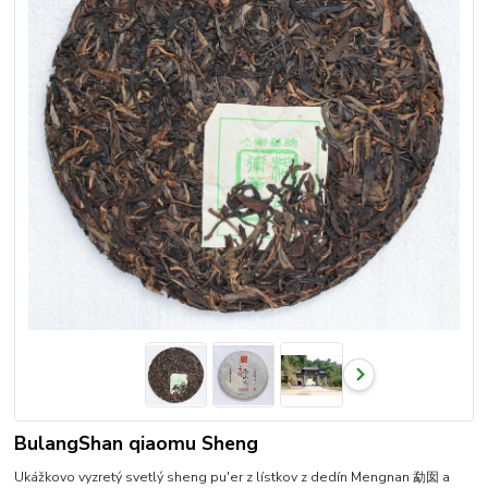
BulangShan qiaomu Sheng
Ukážkovo vyzretý svetlý sheng pu'er z lístkov z dedín Mengnan 勐囡 a