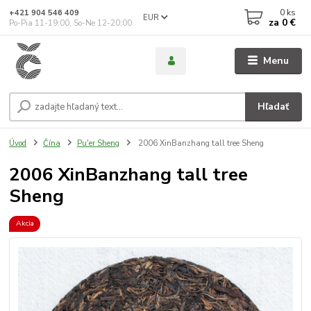
0
ks
+421 904 546 409
EUR
za
0 €
Po-Pia 11-19:00, So-Ne 12-20:00
Menu
Hľadať
Úvod
Čína
Pu'er Sheng
2006 XinBanzhang tall tree Sheng
2006 XinBanzhang tall tree
Sheng
Akcia