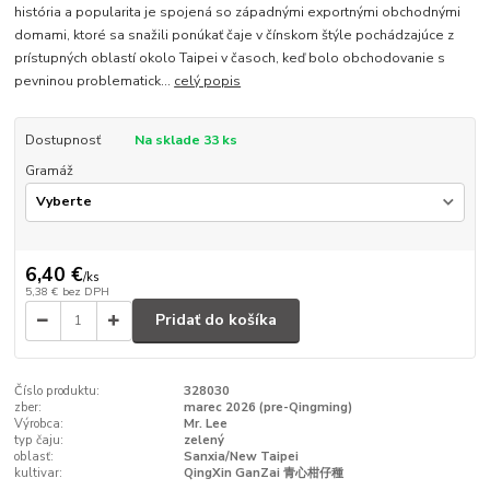
história a popularita je spojená so západnými exportnými obchodnými
domami, ktoré sa snažili ponúkať čaje v čínskom štýle pochádzajúce z
prístupných oblastí okolo Taipei v časoch, keď bolo obchodovanie s
pevninou problematick...
celý popis
Dostupnosť
Na sklade 33 ks
Gramáž
6,40 €
/
ks
5,38 €
bez DPH
Pridať do košíka
Číslo produktu:
328030
zber:
marec 2026 (pre-Qingming)
Výrobca:
Mr. Lee
typ čaju:
zelený
oblasť:
Sanxia/New Taipei
kultivar:
QingXin GanZai 青心柑仔種