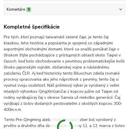
Komentáre
0
Kompletné špecifikácie
Pre tých, ktorí poznajú taiwanské zelené čaje, je tento čaj
klasikou. Jeho história a popularita je spojená so západnými
exportnými obchodnými domami, ktoré sa snažili ponúkať čaje v
čínskom štýle pochádzajúce z prístupných oblastí okolo Taipei v
časoch, keď bolo obchodovanie s pevninou problematickejšie kvôli
čínsko-japonským vojnám, občianskej vojne a následnému
založeniu ČĽR. Aj keď historicky tento Biluochun zdieľa rovnaké
procesy spracovania ako jeho náprotivok z pevniny, tento čaj si
vyvinul svoju osobitosť. Náš prémiový výber je vyrobený z veľmi
mladých výhonkov QingXinGanZai z kopcov južne od Taipei od
rodiny vyrábajúcej čaj v okrese Sanxia už niekoľko generácií. Čaj
vyrábajú z listov dodaných pestovateľmi z okolitých kopcov, 300-
400m.n.m.
Tento Pre-Qingming alebo inak mingqian zber bol vyrobený z
prvého a druhého dňa zberov tejto sezóny 11. a 12. marca z listov