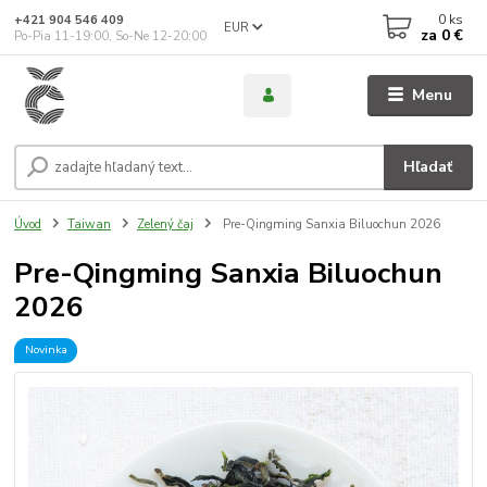
0
ks
+421 904 546 409
EUR
za
0 €
Po-Pia 11-19:00, So-Ne 12-20:00
Menu
Hľadať
Úvod
Taiwan
Zelený čaj
Pre-Qingming Sanxia Biluochun 2026
Pre-Qingming Sanxia Biluochun
2026
Novinka