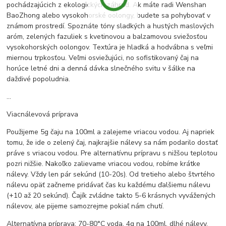
pochádzajúcich z ekologických záhrad. Ak máte radi Wenshan
BaoZhong alebo vysokohorské oolongy, budete sa pohybovať v
známom prostredí. Spoznáte tóny sladkých a hustých maslových
aróm, zelených fazuliek s kvetinovou a balzamovou sviežosťou
vysokohorských oolongov. Textúra je hladká a hodvábna s veľmi
miernou trpkosťou. Veľmi osviežujúci, no sofistikovaný čaj na
horúce letné dni a denná dávka slnečného svitu v šálke na
daždivé popoludnia.
...
Viacnálevová príprava
Použijeme 5g čaju na 100ml a zalejeme vriacou vodou. Aj napriek
tomu, že ide o zelený čaj, najkrajšie nálevy sa nám podarilo dostať
práve s vriacou vodou. Pre alternatívnu prípravu s nižšou teplotou
pozri nižšie. Nakoľko zalievame vriacou vodou, robíme krátke
nálevy. Vždy len pár sekúnd (10-20s). Od tretieho alebo štvrtého
nálevu opäť začneme pridávať čas ku každému ďalšiemu nálevu
(+10 až 20 sekúnd). Čajík zvládne takto 5-6 krásnych vyvážených
nálevov, ale pijeme samozrejme pokiaľ nám chutí.
Alternatívna príprava: 70-80°C voda, 4g na 100ml, dlhé nálevy.