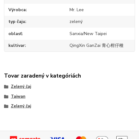
Výrobca
Mr. Lee
typ čaju
zelený
oblasť
Sanxia/New Taipei
kultivar
QingXin GanZai 青心柑仔種
Tovar zaradený v kategóriách
Zelený čaj
Taiwan
Zelený čaj