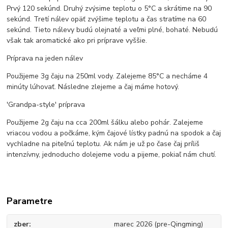
Prvý 120 sekúnd. Druhý zvýsime teplotu o 5°C a skrátime na 90
sekúnd. Tretí nálev opäť zvýšime teplotu a čas stratíme na 60
sekúnd. Tieto nálevy budú olejnaté a veľmi plné, bohaté. Nebudú
však tak aromatické ako pri príprave vyššie.
Príprava na jeden nálev
Použijeme 3g čaju na 250ml vody. Zalejeme 85°C a necháme 4
minúty lúhovať. Následne zlejeme a čaj máme hotový.
'Grandpa-style' príprava
Použijeme 2g čaju na cca 200ml šálku alebo pohár. Zalejeme
vriacou vodou a počkáme, kým čajové lístky padnú na spodok a čaj
vychladne na piteľnú teplotu. Ak nám je už po čase čaj príliš
intenzívny, jednoducho dolejeme vodu a pijeme, pokiaľ nám chutí.
Parametre
zber
marec 2026 (pre-Qingming)