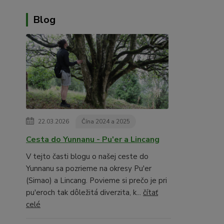
Blog
22.03.2026
Čína 2024 a 2025
Cesta do Yunnanu - Pu'er a Lincang
V tejto časti blogu o našej ceste do
Yunnanu sa pozrieme na okresy Pu'er
(Simao) a Lincang. Povieme si prečo je pri
pu'eroch tak dôležitá diverzita, k...
čítať
celé