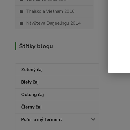
Thajsko a Vietnam 2016
Návšteva Darjeelingu 2014
Štítky blogu
Zelený čaj
Biely čaj
Oolong čaj
Čierny čaj
Pu'er a iný ferment