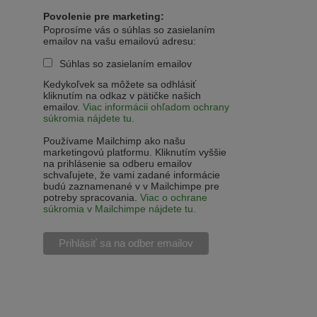
Povolenie pre marketing:
Poprosíme vás o súhlas so zasielaním
emailov na vašu emailovú adresu:
Súhlas so zasielaním emailov
Kedykoľvek sa môžete sa odhlásiť
kliknutím na odkaz v pätičke našich
emailov.
Viac informácii ohľadom ochrany
súkromia nájdete tu.
Používame Mailchimp ako našu
marketingovú platformu. Kliknutím vyššie
na prihlásenie sa odberu emailov
schvaľujete, že vami zadané informácie
budú zaznamenané v v Mailchimpe pre
potreby spracovania.
Viac o ochrane
súkromia v Mailchimpe nájdete tu.