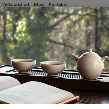
Veľkoobchod
Blog
Kontakty
Neviet
Hľadať
+421
Po-Pia
Blog
Taiwan 2018
an 2018
šie články
Čajová cesta na Taiwan
06
.
11
.
2020
Taiwan 2018