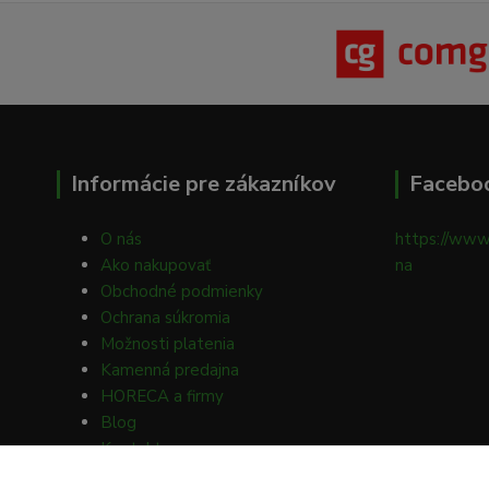
Informácie pre zákazníkov
Facebo
O nás
https://www
Ako nakupovať
na
Obchodné podmienky
Ochrana súkromia
Možnosti platenia
Kamenná predajna
HORECA a firmy
Blog
Kontakty