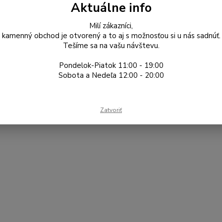
Aktuálne info
Na jeseň 2018 sme sa vybrali n
produkciou Oolongov, avšak vyráb
Milí zákazníci,
celý článok
kamenný obchod je otvorený a to aj s možnosťou si u nás sadnúť.
Tešíme sa na vašu návštevu.
Pondelok-Piatok 11:00 - 19:00
Sobota a Nedeľa 12:00 - 20:00
Zatvoriť