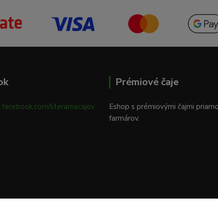
ok
Prémiové čaje
.facebook.com/literarnacajov
Eshop s prémiovými čajmi priam
farmárov.