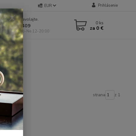
Prihlásenie
EUR
e si rady? Zavolajte.
0
ks
 904 546 409
za
0 €
 11-19:00, So-Ne 12-20:00
strana
z 1