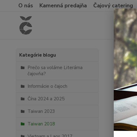
O nás
Kamenná predajňa
Čajový catering
Úvod
Kategórie blogu
Taiw
Prečo sa voláme Literárna
čajovňa?
Najnov
Informácie o čajoch
Čína 2024 a 2025
Taiwan 2023
Taiwan 2018
Vietnam a Laos 2017