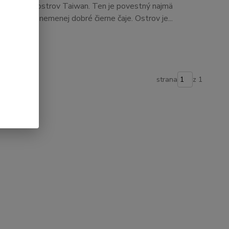
a “čajový” ostrov Taiwan. Ten je povestný najmä
ajú sa tu nemenej dobré čierne čaje. Ostrov je...
strana
z 1