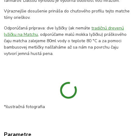
farmárov. Ďalšou výhodou je výborná odolnosť voči mrazom.
Výraznejšie dosušenie prináša do chuťového profilu tejto matche
tóny orieškov.
Odporúčaná príprava: dve lyžičky (ak nemáte
tradičnú drevenú
lyžičku na Matchu
, odporúčame malú mokka lyžičku) práškového
čaju matcha zalejeme 80ml vody o teplote 80 °C a za pomoci
bambusovej metličky našľaháme až sa nám na povrchu čaju
vytvorí jemná hustá pena.
*ilustračná fotografia
Parametre