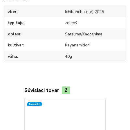
zber
Ichibancha (jar) 2025
typ čaju
zelený
oblasť
Satsuma/Kagoshima
kultivar
Kayanamidori
váha
40g
Súvisiaci tovar
2
Novinka
Novinka