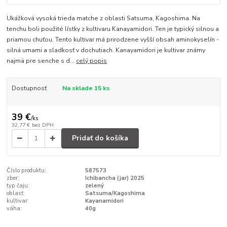
Ukážková vysoká trieda matche z oblasti Satsuma, Kagoshima. Na
tenchu boli použité lístky z kultivaru Kanayamidori. Ten je typický silnou a
priamou chuťou. Tento kultivar má prirodzene vyšší obsah aminokyselín -
silná umami a sladkosť v dochutiach. Kanayamidori je kultivar známy
najmä pre senche s d...
celý popis
Dostupnosť
Na sklade 15 ks
39 €
/
ks
32,77 €
bez DPH
Pridať do košíka
Číslo produktu:
587573
zber:
Ichibancha (jar) 2025
typ čaju:
zelený
oblasť:
Satsuma/Kagoshima
kultivar:
Kayanamidori
váha:
40g