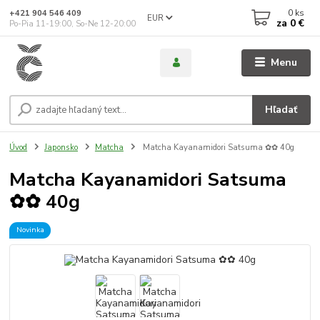
0
ks
+421 904 546 409
EUR
za
0 €
Po-Pia 11-19:00, So-Ne 12-20:00
Menu
Hľadať
Úvod
Japonsko
Matcha
Matcha Kayanamidori Satsuma ✿✿ 40g
Matcha Kayanamidori Satsuma
✿✿ 40g
Novinka