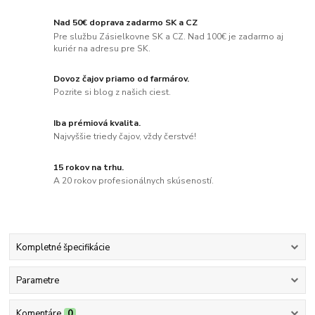
Nad 50€ doprava zadarmo SK a CZ
Pre službu Zásielkovne SK a CZ. Nad 100€ je zadarmo aj
kuriér na adresu pre SK.
Dovoz čajov priamo od farmárov.
Pozrite si blog z našich ciest.
Iba prémiová kvalita.
Najvyššie triedy čajov, vždy čerstvé!
15 rokov na trhu.
A 20 rokov profesionálnych skúseností.
Kompletné špecifikácie
Parametre
Komentáre
0