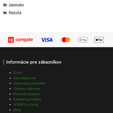
Japonsko
Matcha
Informácie pre zákazníkov
O nás
Ako nakupovať
Obchodné podmienky
Ochrana súkromia
Možnosti platenia
Kamenná predajna
HORECA a firmy
Blog