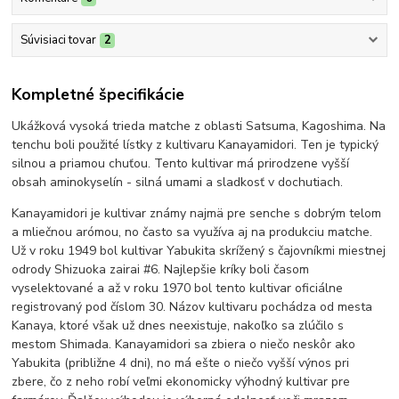
Súvisiaci tovar
2
Kompletné špecifikácie
Ukážková vysoká trieda matche z oblasti Satsuma, Kagoshima. Na
tenchu boli použité lístky z kultivaru Kanayamidori. Ten je typický
silnou a priamou chuťou. Tento kultivar má prirodzene vyšší
obsah aminokyselín - silná umami a sladkosť v dochutiach.
Kanayamidori je kultivar známy najmä pre senche s dobrým telom
a mliečnou arómou, no často sa využíva aj na produkciu matche.
Už v roku 1949 bol kultivar Yabukita skrížený s čajovníkmi miestnej
odrody Shizuoka zairai #6. Najlepšie kríky boli časom
vyselektované a až v roku 1970 bol tento kultivar oficiálne
registrovaný pod číslom 30. Názov kultivaru pochádza od mesta
Kanaya, ktoré však už dnes neexistuje, nakoľko sa zlúčilo s
mestom Shimada. Kanayamidori sa zbiera o niečo neskôr ako
Yabukita (približne 4 dni), no má ešte o niečo vyšší výnos pri
zbere, čo z neho robí veľmi ekonomicky výhodný kultivar pre