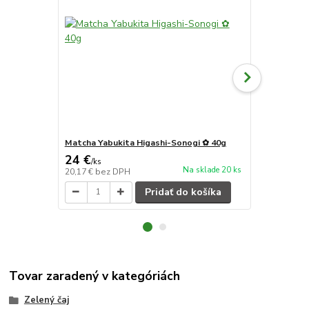
Matcha Yabukita Higashi-Sonogi ✿ 40g
Matcha Tsu
24 €
42 €
/
ks
/
ks
Na sklade 20 ks
20,17 €
bez DPH
35,29 €
bez 
Pridať do košíka
Tovar zaradený v kategóriách
Zelený čaj