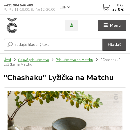
0
ks
+421 904 546 409
EUR
za
0 €
Po-Pia 11-19:00, So-Ne 12-20:00
Menu
Hľadať
Úvod
Čajové príslušenstvo
Príslušenstvo na Matchu
"Chashaku"
Lyžička na Matchu
"Chashaku" Lyžička na Matchu