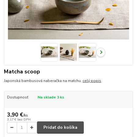
Matcha scoop
Japonská bambusová naberačka na matchu.
celý popis
Dostupnosť
Na sklade 3 ks
3,90 €
/
ks
3,17 €
bez DPH
Pridať do košíka