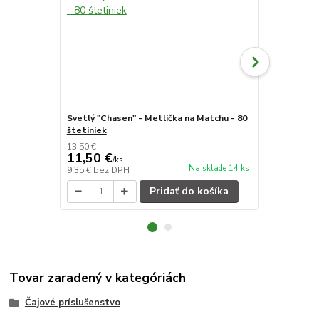
Svetlý "Chasen" - Metlička na Matchu - 80
"Chashaku" 
štetiniek
13,50 €
11,50 €
3,90 €
/
ks
/
ks
Na sklade 14 ks
9,35 €
bez DPH
3,17 €
bez D
Pridať do košíka
Tovar zaradený v kategóriách
Čajové príslušenstvo