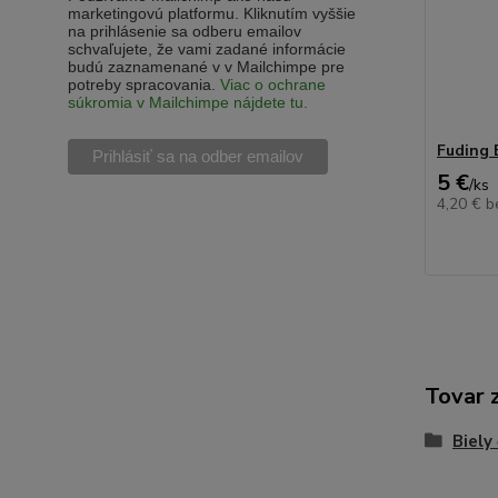
marketingovú platformu. Kliknutím vyššie
na prihlásenie sa odberu emailov
schvaľujete, že vami zadané informácie
budú zaznamenané v v Mailchimpe pre
potreby spracovania.
Viac o ochrane
súkromia v Mailchimpe nájdete tu.
Fuding 
5 €
/
ks
4,20 €
b
Tovar 
Biely 