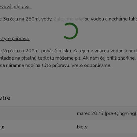
evová príprava
e 3g čaju na 250ml vody. Zalejeme vriacou vodou a necháme lúh
style príprava
 2g čaju na 200ml pohár či misku. Zalejeme vriacou vodou a ne
hladne na piteľnú teplotu môžeme piť. Ak nám čaj príliš zhorkne,
j sa náramne hodí na túto prípravu. Vrelo odporúčame.
etre
marec 2025 (pre-Qingming)
ju
biely