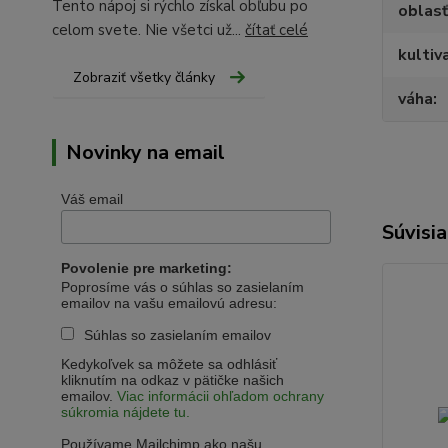
Tento nápoj si rýchlo získal obľubu po
oblasť
celom svete. Nie všetci už...
čítať celé
kultiv
Zobraziť všetky články
váha
Novinky na email
Váš email
Súvisia
Povolenie pre marketing:
Poprosíme vás o súhlas so zasielaním
emailov na vašu emailovú adresu:
Súhlas so zasielaním emailov
Kedykoľvek sa môžete sa odhlásiť
kliknutím na odkaz v pätičke našich
emailov.
Viac informácii ohľadom ochrany
súkromia nájdete tu.
Používame Mailchimp ako našu