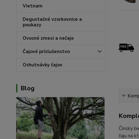
Vietnam
Degustačné vzorkovnice a
poukazy
Ovocné zmesi a nečaje
Čajové príslušenstvo
Ochutnávky čajov
Blog
Kompl
Komple
Čínsky bi
čaju na k