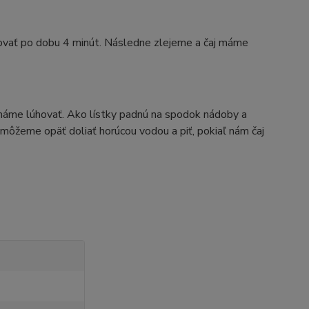
ovať po dobu 4 minút. Následne zlejeme a čaj máme
cháme lúhovať. Ako lístky padnú na spodok nádoby a
 môžeme opäť doliať horúcou vodou a piť, pokiaľ nám čaj