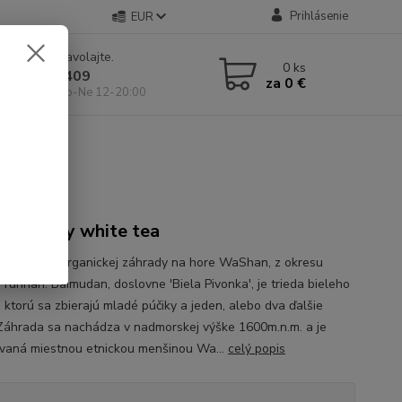
Prihlásenie
EUR
e si rady? Zavolajte.
0
ks
 904 546 409
za
0 €
 11-19:00, So-Ne 12-20:00
an Peony white tea
 biely čaj z organickej záhrady na hore WaShan, z okresu
 Yunnan. Baimudan, doslovne 'Biela Pivonka', je trieda bieleho
a ktorú sa zbierajú mladé púčiky a jeden, alebo dva ďalšie
. Záhrada sa nachádza v nadmorskej výške 1600m.n.m. a je
vaná miestnou etnickou menšinou Wa...
celý popis