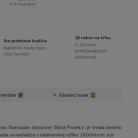
4,71 €
bez DPH
15 rokov na trhu.
Iba prémiová kvalita.
A 20 rokov
Najvyššie triedy čajov,
profesionálnych
vždy čerstvé!
skúseností.
mentáre
0
Súvisiaci tovar
1
an. Baimudan, doslovne 'Biela Pivonka', je trieda bieleho
Záhrada sa nachádza v nadmorskej výške 1600m.n.m. a je