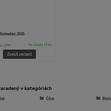
Baimudan 2025
Na sklade 18 ks
ez DPH
Zvoliť variant
zaradený v kategóriách
čaj
Čína
Biely