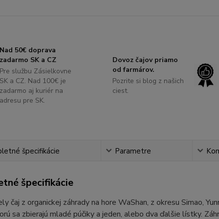
Nad 50€ doprava
zadarmo SK a CZ
Dovoz čajov priamo
od farmárov.
Pre službu Zásielkovne
SK a CZ. Nad 100€ je
Pozrite si blog z našich
zadarmo aj kuriér na
ciest.
adresu pre SK.
etné špecifikácie
Parametre
Ko
tné špecifikácie
ely čaj z organickej záhrady na hore WaShan, z okresu Simao, Yunn
torú sa zbierajú mladé púčiky a jeden, alebo dva ďalšie lístky. 