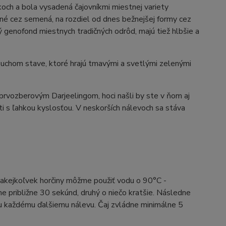
och a bola vysadená čajovníkmi miestnej variety
é cez semená, na rozdiel od dnes bežnejšej formy cez
ný genofond miestnych tradičných odrôd, majú tiež hlbšie a
v suchom stave, ktoré hrajú tmavými a svetlými zelenými
prvozberovým Darjeelingom, hoci našli by ste v ňom aj
ti s ľahkou kyslosťou. V neskorších nálevoch sa stáva
 akejkoľvek horčiny môžme použiť vodu o 90°C -
e približne 30 sekúnd, druhý o niečo kratšie. Následne
ku každému ďalšiemu nálevu. Čaj zvládne minimálne 5