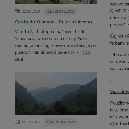
spravovan
QunTiZhon
22.03.2026
Čína 2024 a 2025
odrezky (
Cesta do Yunnanu - Pu'er a Lincang
pevnejšie
V tejto časti blogu o našej ceste do
Čaj má vý
Yunnanu sa pozrieme na okresy Pu'er
farbami, 
(Simao) a Lincang. Povieme si prečo je pri
pu'eroch tak dôležitá diverzita, k...
čítať
Jeho aróm
celé
surovšie 
viac byl
...
Viacnále
Použijeme
nalejeme 
nálevy pr
08.10.2025
Čína 2024 a 2025
výdatných