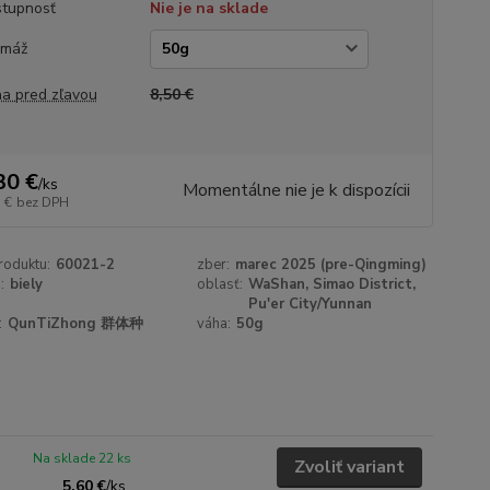
tupnosť
Nie je na sklade
amáž
a pred zľavou
8,50 €
30 €
/
ks
Momentálne nie je k dispozícii
 €
bez DPH
roduktu:
60021-2
zber:
marec 2025 (pre-Qingming)
:
biely
oblasť:
WaShan, Simao District,
Pu'er City/Yunnan
:
QunTiZhong 群体种
váha:
50g
Na sklade 22 ks
Zvoliť variant
5,60 €
/
ks