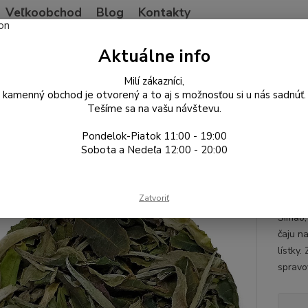
Veľkoobchod
Blog
Kontakty
Neviet
Aktuálne info
Hľadať
+421
Po-Pia
Milí zákazníci,
kamenný obchod je otvorený a to aj s možnosťou si u nás sadnúť.
Tešíme sa na vašu návštevu.
ína
Biely čaj
WaShan Baimudan 2025
Pondelok-Piatok 11:00 - 19:00
han Baimudan 2025
Sobota a Nedeľa 12:00 - 20:00
Yunn
Zatvoriť
Čínsky
Simao,
čaju n
lístky
spravo