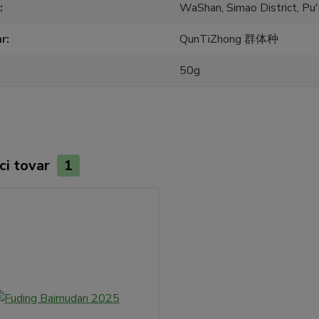
WaShan, Simao District, Pu'
ar
QunTiZhong 群体种
50g
ci tovar
1