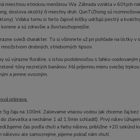
á miestnou etnickou menšinou Wa. Záhrada vznikla v 60tych rok
g, doslova okolitý či miestny druh. QunTiZhong sú rozmnožovan
klony). Vďaka tomu si tieto čajové kríčky udržujú pestrý a kvalit
 korene a sú zdravšie a životaschopnejšie.
razne svieži charakter. To si všimnete už pri pohľade na lístky 
s množstvom drobných, strieborných tipsov.
y sú výrazne florálne, s istou podobnosťou s ľahko-oxidovaným 
zelené tóny nezrelých banánov. Má príjemnu mieru sviežej trpkos
inným a jemne ovocným.
vová príprava
 5g čaju na 100ml. Zalievame vriacou vodou (ak chceme čaj bez
do zlievatka a necháme 1 až 1,5min schladiť). Prvý nálev lúhujem
edlžujeme čas podľa chuti a farby nálevu, približne +20 sekúnd 
 nálevov ale samozrejme, pijeme pokiaľ nám chutí.