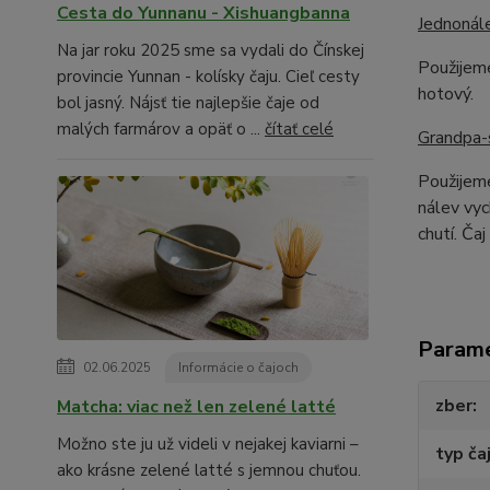
Cesta do Yunnanu - Xishuangbanna
Jednonál
Na jar roku 2025 sme sa vydali do Čínskej
Použijem
provincie Yunnan - kolísky čaju. Cieľ cesty
hotový.
bol jasný. Nájsť tie najlepšie čaje od
malých farmárov a opäť o ...
čítať celé
Grandpa-
Použijeme
nálev vyc
chutí. Ča
Param
02.06.2025
Informácie o čajoch
zber
Matcha: viac než len zelené latté
Možno ste ju už videli v nejakej kaviarni –
typ ča
ako krásne zelené latté s jemnou chuťou.