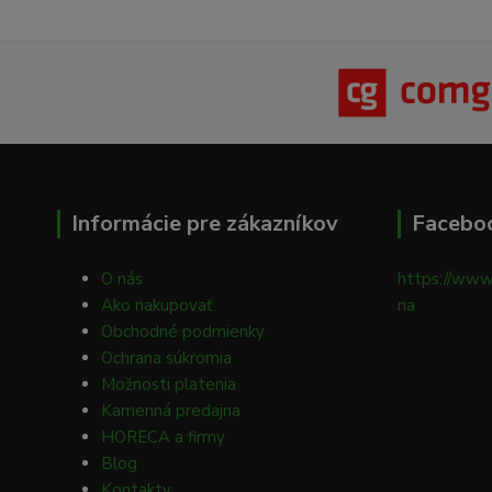
Informácie pre zákazníkov
Facebo
O nás
https://www
Ako nakupovať
na
Obchodné podmienky
Ochrana súkromia
Možnosti platenia
Kamenná predajna
HORECA a firmy
Blog
Kontakty