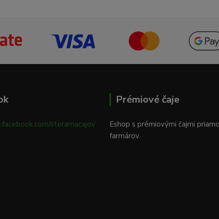
ok
Prémiové čaje
.facebook.com/literarnacajov
Eshop s prémiovými čajmi priam
farmárov.