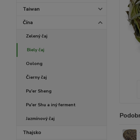
Taiwan
Čína
Zelený čaj
Biely čaj
Oolong
Čierny čaj
Pu'er Sheng
Pu'er Shu a iný ferment
Podobn
Jazmínový čaj
Thajsko