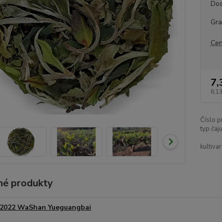
Dos
Gr
Cen
7,
6,13
Číslo p
typ čaju
kultivar
é produkty
2022 WaShan Yueguangbai