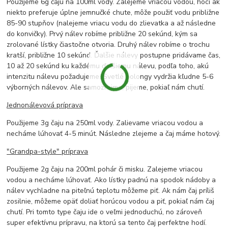
Použijeme 6g čaju na 100ml vody. Zalejeme vriacou vodou, hoci ak
niekto preferuje úplne jemnučké chute, môže použiť vodu približne
85-90 stupňov (nalejeme vriacu vodu do zlievatka a až následne
do konvičky). Prvý nálev robíme približne 20 sekúnd, kým sa
zrolované lístky čiastočne otvoria. Druhý nálev robíme o trochu
kratší, približne 10 sekúnd. Ďalšie nálevy postupne pridávame čas,
10 až 20 sekúnd ku každému ďalšiemu nálevu, podľa toho, akú
intenzitu nálevu požadujeme. Svetlé oolongy vydržia kľudne 5-6
výborných nálevov. Ale samozrejme, pijeme, pokiaľ nám chutí.
Jednonálevová príprava
Použijeme 3g čaju na 250ml vody. Zalievame vriacou vodou a
necháme lúhovať 4-5 minút. Následne zlejeme a čaj máme hotový.
"Grandpa-style" príprava
Použijeme 2g čaju na 200ml pohár či misku. Zalejeme vriacou
vodou a necháme lúhovať. Ako lístky padnú na spodok nádoby a
nálev vychladne na piteľnú teplotu môžeme piť. Ak nám čaj príliš
zosilnie, môžeme opäť doliať horúcou vodou a piť, pokiaľ nám čaj
chutí. Pri tomto type čaju ide o veľmi jednoduchú, no zároveň
super efektívnu prípravu, na ktorú sa tento čaj perfektne hodí.