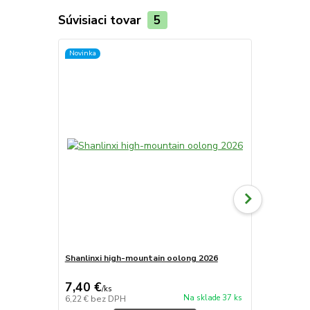
Súvisiaci tovar
5
Novinka
Novinka
Shanlinxi high-mountain oolong 2026
Cuifeng LiS
7,40 €
11,80 €
/
ks
/
k
Na sklade 37 ks
6,22 €
bez DPH
9,92 €
bez D