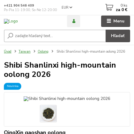
0
ks
+421 904 546 409
EUR
za
0 €
Po-Pia 11-19:00, So-Ne 12-20:00
Menu
Hľadať
Úvod
Taiwan
Oolong
Shibi Shanlinxi high-mountain oolong 2026
Shibi Shanlinxi high-mountain
oolong 2026
Novinka
QingXin gaoshan oolong