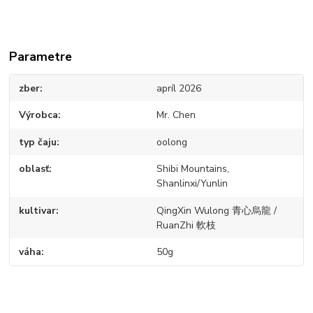
Parametre
zber
apríl 2026
Výrobca
Mr. Chen
typ čaju
oolong
oblasť
Shibi Mountains,
Shanlinxi/Yunlin
kultivar
QingXin Wulong 青心烏龍 /
RuanZhi 軟枝
váha
50g