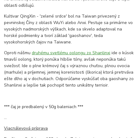
oblasti odlišujú.
Kultivar QingXin - 'zelené srdce' bol na Taiwan privezený z
pevninskej Číny z oblasti WuYi alebo Anxi. Pestuje sa primárne vo
vysokých nadmorských výškach, kde sa skvelo adaptoval na
horské podmienky a tvorí základ 'gaoshanov', teda
vysokohorských čajov na Taiwane.
Oproti nášmu
druhému svetlému oolongu zo Shanlinxi
ide o kúsok
tmavší oolong, ktorý ponúka hlbšie tóny, avšak neponúka takú
sviežosť. Ide o plne krémový čaj s výraznou chuťou, plnou ovocia
(marhule) a príjemnej, jemnej korenistosti (škorica) ktorá pretrváva
ešte dlho aj v dochutiach. Odporúčame vyskúšať oba gaoshany zo
Shanlinxi a lepšie tak pochopiť tento unikátny terrioir.
*** čaj je predbalený v 50g baleniach ***
...
Viacnálevová príprava