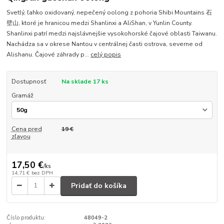
Svetlý, ľahko oxidovaný, nepečený oolong z pohoria Shibi Mountains 石
壁山, ktoré je hranicou medzi Shanlinxi a AliShan, v Yunlin County.
Shanlinxi patrí medzi najslávnejšie vysokohorské čajové oblasti Taiwanu.
Nachádza sa v okrese Nantou v centrálnej časti ostrova, severne od
Alishanu. Čajové záhrady p...
celý popis
Dostupnosť
Na sklade 17 ks
Gramáž
Cena pred
19 €
zľavou
17,50 €
/
ks
14,71 €
bez DPH
Pridať do košíka
Číslo produktu:
48049-2