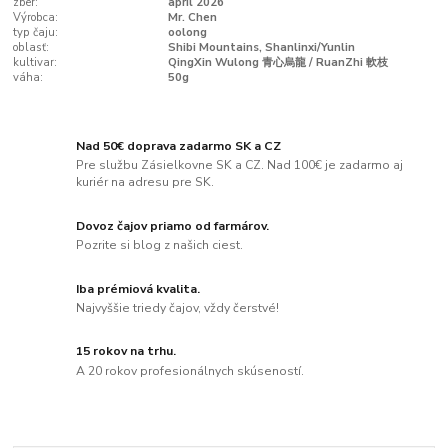
zber:
apríl 2026
Výrobca:
Mr. Chen
typ čaju:
oolong
oblasť:
Shibi Mountains, Shanlinxi/Yunlin
kultivar:
QingXin Wulong 青心烏龍 / RuanZhi 軟枝
váha:
50g
Nad 50€ doprava zadarmo SK a CZ
Pre službu Zásielkovne SK a CZ. Nad 100€ je zadarmo aj
kuriér na adresu pre SK.
Dovoz čajov priamo od farmárov.
Pozrite si blog z našich ciest.
Iba prémiová kvalita.
Najvyššie triedy čajov, vždy čerstvé!
15 rokov na trhu.
A 20 rokov profesionálnych skúseností.