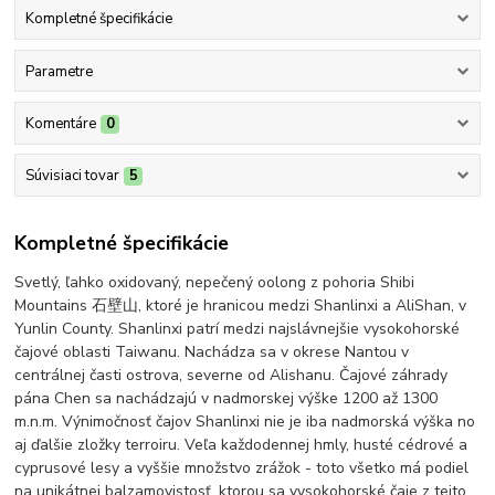
Kompletné špecifikácie
Parametre
Komentáre
0
Súvisiaci tovar
5
Kompletné špecifikácie
Svetlý, ľahko oxidovaný, nepečený oolong z pohoria Shibi
Mountains 石壁山, ktoré je hranicou medzi Shanlinxi a AliShan, v
Yunlin County. Shanlinxi patrí medzi najslávnejšie vysokohorské
čajové oblasti Taiwanu. Nachádza sa v okrese Nantou v
centrálnej časti ostrova, severne od Alishanu. Čajové záhrady
pána Chen sa nachádzajú v nadmorskej výške 1200 až 1300
m.n.m. Výnimočnosť čajov Shanlinxi nie je iba nadmorská výška no
aj ďalšie zložky terroiru. Veľa každodennej hmly, husté cédrové a
cyprusové lesy a vyššie množstvo zrážok - toto všetko má podiel
na unikátnej balzamovistosť, ktorou sa vysokohorské čaje z tejto