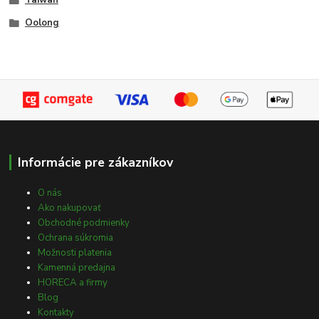
Taiwan
Oolong
Informácie pre zákazníkov
O nás
Ako nakupovať
Obchodné podmienky
Ochrana súkromia
Možnosti platenia
Kamenná predajna
HORECA a firmy
Blog
Kontakty