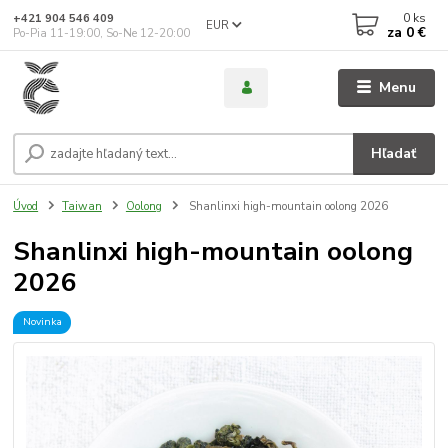
0
ks
+421 904 546 409
EUR
za
0 €
Po-Pia 11-19:00, So-Ne 12-20:00
Menu
Hľadať
Úvod
Taiwan
Oolong
Shanlinxi high-mountain oolong 2026
Shanlinxi high-mountain oolong
2026
Novinka