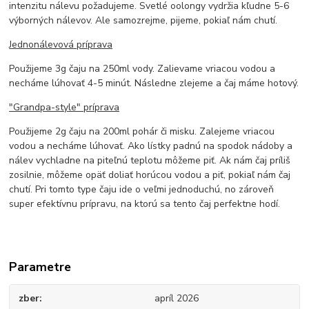
intenzitu nálevu požadujeme. Svetlé oolongy vydržia kľudne 5-6
výborných nálevov. Ale samozrejme, pijeme, pokiaľ nám chutí.
Jednonálevová príprava
Použijeme 3g čaju na 250ml vody. Zalievame vriacou vodou a
necháme lúhovať 4-5 minút. Následne zlejeme a čaj máme hotový.
"Grandpa-style" príprava
Použijeme 2g čaju na 200ml pohár či misku. Zalejeme vriacou
vodou a necháme lúhovať. Ako lístky padnú na spodok nádoby a
nálev vychladne na piteľnú teplotu môžeme piť. Ak nám čaj príliš
zosilnie, môžeme opäť doliať horúcou vodou a piť, pokiaľ nám čaj
chutí. Pri tomto type čaju ide o veľmi jednoduchú, no zároveň
super efektívnu prípravu, na ktorú sa tento čaj perfektne hodí.
Parametre
zber
apríl 2026