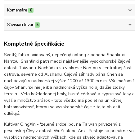
Komentáre
0
Súvisiaci tovar
5
Kompletné špecifikácie
Svetlý, ľahko oxidovaný, nepečený oolong z pohoria Shanlinxi,
Nantou. Shanlinxi patrí medzi najslávnejšie vysokohorské čajové
oblasti Taiwanu. Nachádza sa v okrese Nantou v centrálnej časti
ostrova, severne od Alishanu. Čajové záhrady pána Chen sa
nachádzajú v nadmorskej výške 1200 až 1300 m.n.m. Výnimočnosť
čajov Shanlinxi nie je iba nadmorská výška no aj ďalšie zložky
terroiru. Veľa každodennej hmly, husté cédrové a cyprusové lesy a
vyššie množstvo zrážok - toto všetko má podiel na unikátnej
balzamovistosť, ktorou sa vysokohorské čaje z tejto oblasti
odlišujú.
Kultivar QingXin - 'zelené srdce' bol na Taiwan privezený z
pevninskej Číny z oblasti WuYi alebo Anxi. Pestuje sa primárne vo
vysokých nadmorských výškach, kde sa skvelo adaptoval na