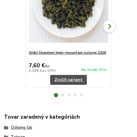
Shibi Shanlinxi high-mountain oolong 2026
Cuifeng LiS
7,60 €
11,80 €
/
ks
/
k
Na sklade 36 ks
6,39 €
bez DPH
9,92 €
bez D
Zvoliť variant
Tovar zaradený v kategóriách
Oolong čaj