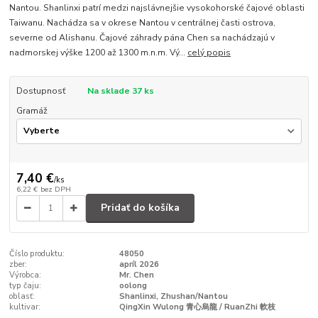
Nantou. Shanlinxi patrí medzi najslávnejšie vysokohorské čajové oblasti
Taiwanu. Nachádza sa v okrese Nantou v centrálnej časti ostrova,
severne od Alishanu. Čajové záhrady pána Chen sa nachádzajú v
nadmorskej výške 1200 až 1300 m.n.m. Vý...
celý popis
Dostupnosť
Na sklade 37 ks
Gramáž
7,40 €
/
ks
6,22 €
bez DPH
Pridať do košíka
Číslo produktu:
48050
zber:
apríl 2026
Výrobca:
Mr. Chen
typ čaju:
oolong
oblasť:
Shanlinxi, Zhushan/Nantou
kultivar:
QingXin Wulong 青心烏龍 / RuanZhi 軟枝