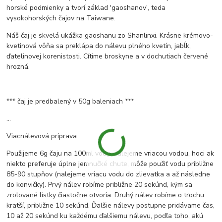
horské podmienky a tvorí základ 'gaoshanov', teda
vysokohorských čajov na Taiwane.
Náš čaj je skvelá ukážka gaoshanu zo Shanlinxi. Krásne krémovo-
kvetinová vôňa sa preklápa do nálevu plného kvetín, jabĺk,
ďatelinovej korenistosti. Cítime broskyne a v dochutiach červené
hrozná.
*** čaj je predbalený v 50g baleniach ***
...
Viacnálevová príprava
Použijeme 6g čaju na 100ml vody. Zalejeme vriacou vodou, hoci ak
niekto preferuje úplne jemnučké chute, môže použiť vodu približne
85-90 stupňov (nalejeme vriacu vodu do zlievatka a až následne
do konvičky). Prvý nálev robíme približne 20 sekúnd, kým sa
zrolované lístky čiastočne otvoria. Druhý nálev robíme o trochu
kratší, približne 10 sekúnd. Ďalšie nálevy postupne pridávame čas,
10 až 20 sekúnd ku každému ďalšiemu nálevu, podľa toho, akú