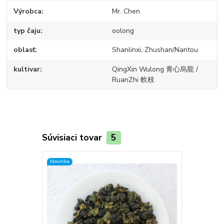
Výrobca
Mr. Chen
typ čaju
oolong
oblasť
Shanlinxi, Zhushan/Nantou
kultivar
QingXin Wulong 青心烏龍 /
RuanZhi 軟枝
Súvisiaci tovar
5
Novinka
Novinka