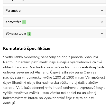
Parametre
Komentáre
0
Súvisiaci tovar
5
Kompletné špecifikácie
Svetlý, ľahko oxidovaný, nepečený oolong z pohoria Shanlinxi,
Nantou. Shanlinxi patrí medzi najslávnejšie vysokohorské čajové
oblasti Taiwanu. Nachádza sa v okrese Nantou v centrálnej časti
ostrova, severne od Alishanu. Čajové záhrady pána Chen sa
nachádzajú v nadmorskej výške 1200 až 1300 m.n.m. Výnimočnosť
čajov Shanlinxi nie je iba nadmorská výška no aj ďalšie zložky
terroiru. Veľa každodennej hmly, husté cédrové a cyprusové lesy a
vyššie množstvo zrážok - toto všetko má podiel na unikátnej
balzamovistosť, ktorou sa vysokohorské čaje z tejto oblasti
odlišujú.