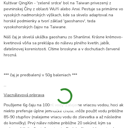
Kultivar QingXin - 'zelené srdce' bol na Taiwan privezený z
pevninskej Číny z oblasti WuYi alebo Anxi. Pestuje sa primárne vo
vysokých nadmorských výškach, kde sa skvelo adaptoval na
horské podmienky a tvorí základ 'gaoshanov', teda
vysokohorských čajov na Taiwane.
Náš čaj je skvelá ukážka gaoshanu zo Shanlinxi. Krásne krémovo-
kvetinová vôňa sa preklápa do nálevu plného kvetín, jabĺk,
ďatelinovej korenistosti. Cítime broskyne a v dochutiach červené
hrozná.
*** čaj je predbalený v 50g baleniach ***
...
Viacnálevová príprava
Použijeme 6g čaju na 100ml vody. Zalejeme vriacou vodou, hoci ak
niekto preferuje úplne jemnučké chute, môže použiť vodu približne
85-90 stupňov (nalejeme vriacu vodu do zlievatka a až následne
do konvičky). Prvý nálev robíme približne 20 sekúnd, kým sa