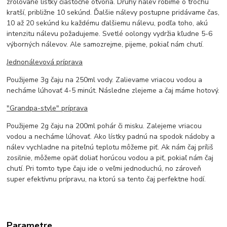
zrolované lístky čiastočne otvoria. Druhý nálev robíme o trochu
kratší, približne 10 sekúnd. Ďalšie nálevy postupne pridávame čas,
10 až 20 sekúnd ku každému ďalšiemu nálevu, podľa toho, akú
intenzitu nálevu požadujeme. Svetlé oolongy vydržia kľudne 5-6
výborných nálevov. Ale samozrejme, pijeme, pokiaľ nám chutí.
Jednonálevová príprava
Použijeme 3g čaju na 250ml vody. Zalievame vriacou vodou a
necháme lúhovať 4-5 minút. Následne zlejeme a čaj máme hotový.
"Grandpa-style" príprava
Použijeme 2g čaju na 200ml pohár či misku. Zalejeme vriacou
vodou a necháme lúhovať. Ako lístky padnú na spodok nádoby a
nálev vychladne na piteľnú teplotu môžeme piť. Ak nám čaj príliš
zosilnie, môžeme opäť doliať horúcou vodou a piť, pokiaľ nám čaj
chutí. Pri tomto type čaju ide o veľmi jednoduchú, no zároveň
super efektívnu prípravu, na ktorú sa tento čaj perfektne hodí.
Parametre