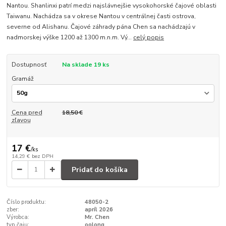
Nantou. Shanlinxi patrí medzi najslávnejšie vysokohorské čajové oblasti
Taiwanu. Nachádza sa v okrese Nantou v centrálnej časti ostrova,
severne od Alishanu. Čajové záhrady pána Chen sa nachádzajú v
nadmorskej výške 1200 až 1300 m.n.m. Vý...
celý popis
Dostupnosť
Na sklade 19 ks
Gramáž
Cena pred
18,50 €
zľavou
17 €
/
ks
14,29 €
bez DPH
Pridať do košíka
Číslo produktu:
48050-2
zber:
apríl 2026
Výrobca:
Mr. Chen
typ čaju:
oolong