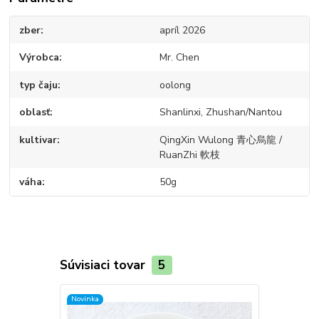
zber
apríl 2026
Výrobca
Mr. Chen
typ čaju
oolong
oblasť
Shanlinxi, Zhushan/Nantou
kultivar
QingXin Wulong 青心烏龍 /
RuanZhi 軟枝
váha
50g
Súvisiaci tovar
5
Novinka
Novinka