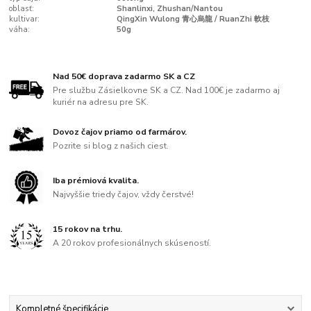
oblasť:
Shanlinxi, Zhushan/Nantou
kultivar:
QingXin Wulong 青心烏龍 / RuanZhi 軟枝
váha:
50g
Nad 50€ doprava zadarmo SK a CZ
Pre službu Zásielkovne SK a CZ. Nad 100€ je zadarmo aj
kuriér na adresu pre SK.
Dovoz čajov priamo od farmárov.
Pozrite si blog z našich ciest.
Iba prémiová kvalita.
Najvyššie triedy čajov, vždy čerstvé!
15 rokov na trhu.
A 20 rokov profesionálnych skúseností.
Kompletné špecifikácie