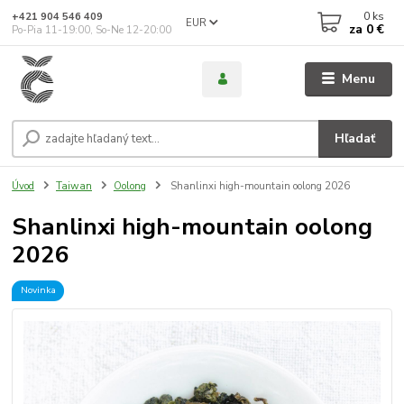
0
ks
+421 904 546 409
EUR
za
0 €
Po-Pia 11-19:00, So-Ne 12-20:00
Menu
Hľadať
Úvod
Taiwan
Oolong
Shanlinxi high-mountain oolong 2026
Shanlinxi high-mountain oolong
2026
Novinka