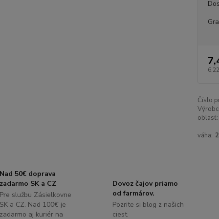
Dos
Gr
7,
6,22
Číslo p
Výrobc
oblasť:
váha:
Nad 50€ doprava
zadarmo SK a CZ
Dovoz čajov priamo
od farmárov.
Pre službu Zásielkovne
SK a CZ. Nad 100€ je
Pozrite si blog z našich
zadarmo aj kuriér na
ciest.