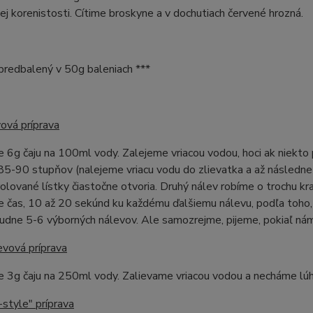
ej korenistosti. Cítime broskyne a v dochutiach červené hrozná.
e predbalený v 50g baleniach ***
ová príprava
 6g čaju na 100ml vody. Zalejeme vriacou vodou, hoci ak niekto
 85-90 stupňov (nalejeme vriacu vodu do zlievatka a až následne 
olované lístky čiastočne otvoria. Druhý nálev robíme o trochu kr
 čas, 10 až 20 sekúnd ku každému ďalšiemu nálevu, podľa toho,
ľudne 5-6 výborných nálevov. Ale samozrejme, pijeme, pokiaľ nám
evová príprava
e 3g čaju na 250ml vody. Zalievame vriacou vodou a necháme lú
style" príprava