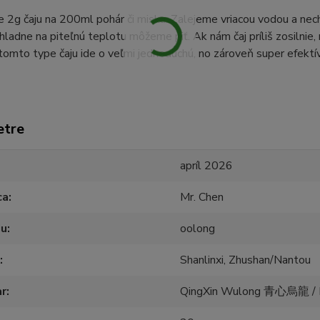
 2g čaju na 200ml pohár či misku. Zalejeme vriacou vodou a ne
hladne na piteľnú teplotu môžeme piť. Ak nám čaj príliš zosilnie,
i tomto type čaju ide o veľmi jednoduchú, no zároveň super efektív
etre
apríl 2026
ca
Mr. Chen
ju
oolong
Shanlinxi, Zhushan/Nantou
ar
QingXin Wulong 青心烏龍 /