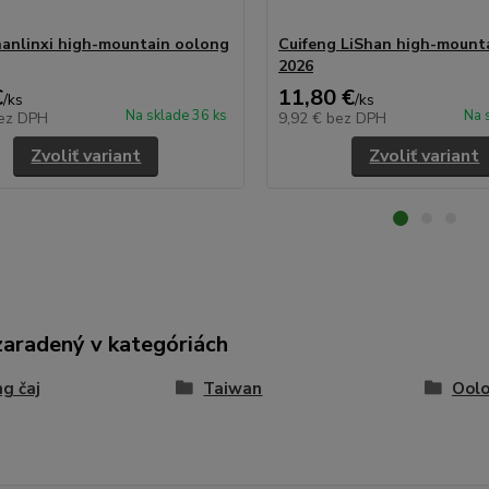
hanlinxi high-mountain oolong
Cuifeng LiShan high-mount
2026
€
11,80 €
/
ks
/
ks
Na sklade 36 ks
Na 
ez DPH
9,92 €
bez DPH
Zvoliť variant
Zvoliť variant
zaradený v kategóriách
g čaj
Taiwan
Ool