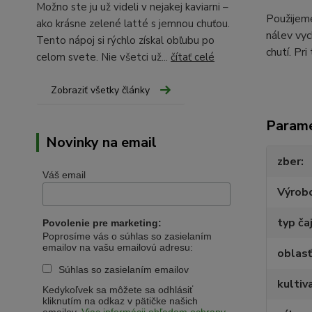
Možno ste ju už videli v nejakej kaviarni –
Použijeme
ako krásne zelené latté s jemnou chuťou.
nálev vyc
Tento nápoj si rýchlo získal obľubu po
chutí. Pr
celom svete. Nie všetci už...
čítať celé
Zobraziť všetky články
Param
Novinky na email
zber
Váš email
Výrob
typ ča
Povolenie pre marketing:
Poprosíme vás o súhlas so zasielaním
emailov na vašu emailovú adresu:
oblasť
Súhlas so zasielaním emailov
kultiv
Kedykoľvek sa môžete sa odhlásiť
kliknutím na odkaz v pätičke našich