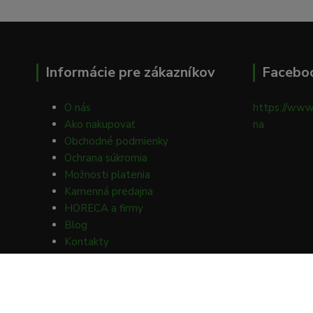
Informácie pre zákazníkov
Facebo
O nás
https://www
Ako nakupovať
na
Obchodné podmienky
Ochrana súkromia
Možnosti platenia
Kamenná predajna
HORECA a firmy
Blog
Kontakty