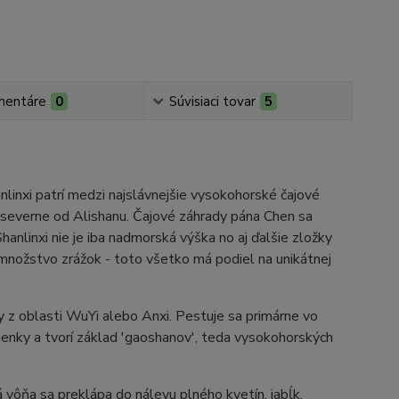
mentáre
0
Súvisiaci tovar
5
nlinxi patrí medzi najslávnejšie vysokohorské čajové
, severne od Alishanu. Čajové záhrady pána Chen sa
nlinxi nie je iba nadmorská výška no aj ďalšie zložky
 množstvo zrážok - toto všetko má podiel na unikátnej
ny z oblasti WuYi alebo Anxi. Pestuje sa primárne vo
nky a tvorí základ 'gaoshanov', teda vysokohorských
 vôňa sa preklápa do nálevu plného kvetín, jabĺk,