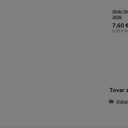
Shibi S
2026
7,60 
6,39 €
b
Tovar 
Oolon