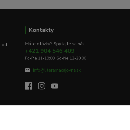
Kontakty
Máte otázku? Spýtajte sa nás.
o od
+421 904 546 409
Po-Pia 11-19:00, So-Ne 12-20:00
info@literarnacajovna.sk