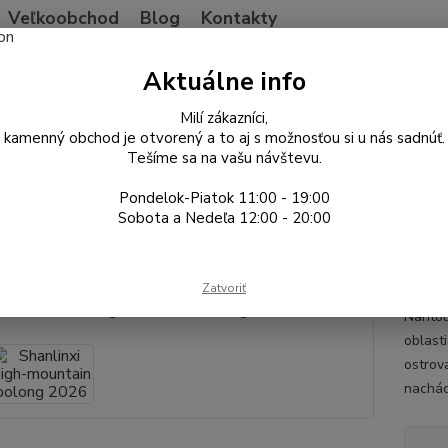
Veľkoobchod
Blog
Kontakty
Neviet
Aktuálne info
Hľadať
+421
Po-Pia
Milí zákazníci,
kamenný obchod je otvorený a to aj s možnosťou si u nás sadnúť.
Tešíme sa na vašu návštevu.
Taiwan
Oolong
Shanlinxi high-mountain oolong 2026
Pondelok-Piatok 11:00 - 19:00
linxi high-mountain oolong 20
Sobota a Nedeľa 12:00 - 20:00
Qing
Zatvoriť
Svetlý
Nantou
oblast
ostrov
nachád