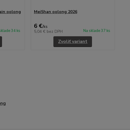
ain oolong
MeiShan oolong 2026
Sh
mo
6 €
6,
/
ks
sklade 34 ks
Na sklade 37 ks
5,04 €
bez DPH
5,
Zvoliť variant
ong