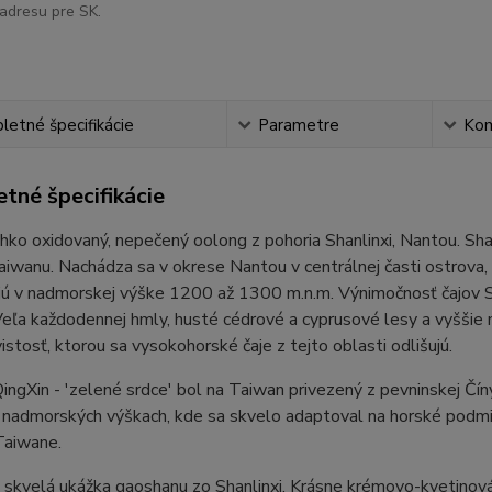
adresu pre SK.
etné špecifikácie
Parametre
Ko
tné špecifikácie
ahko oxidovaný, nepečený oolong z pohoria Shanlinxi, Nantou. Sha
aiwanu. Nachádza sa v okrese Nantou v centrálnej časti ostrova
ú v nadmorskej výške 1200 až 1300 m.n.m. Výnimočnosť čajov Sha
 Veľa každodennej hmly, husté cédrové a cyprusové lesy a vyššie
stosť, ktorou sa vysokohorské čaje z tejto oblasti odlišujú.
QingXin - 'zelené srdce' bol na Taiwan privezený z pevninskej Čí
 nadmorských výškach, kde sa skvelo adaptoval na horské podmie
Taiwane.
e skvelá ukážka gaoshanu zo Shanlinxi. Krásne krémovo-kvetinová