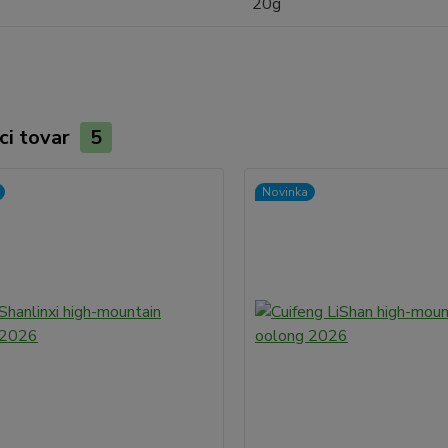
20g
ci tovar
5
Novinka