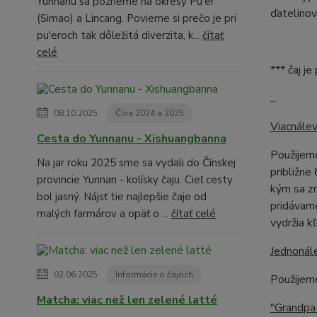
Yunnanu sa pozrieme na okresy Pu'er
ďatelinov
(Simao) a Lincang. Povieme si prečo je pri
pu'eroch tak dôležitá diverzita, k...
čítať
celé
*** čaj j
...
08.10.2025
Čína 2024 a 2025
Viacnálev
Cesta do Yunnanu - Xishuangbanna
Použijeme
Na jar roku 2025 sme sa vydali do Čínskej
približne
provincie Yunnan - kolísky čaju. Cieľ cesty
kým sa zr
bol jasný. Nájsť tie najlepšie čaje od
pridávame
malých farmárov a opäť o ...
čítať celé
vydržia k
Jednonál
02.06.2025
Informácie o čajoch
Použijem
Matcha: viac než len zelené latté
"Grandpa-