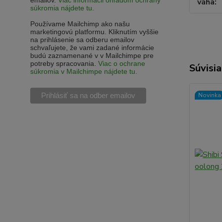
emailov.
Viac informácii ohľadom ochrany
váha
súkromia nájdete tu.
Používame Mailchimp ako našu
marketingovú platformu. Kliknutím vyššie
na prihlásenie sa odberu emailov
schvaľujete, že vami zadané informácie
budú zaznamenané v v Mailchimpe pre
potreby spracovania.
Viac o ochrane
Súvisia
súkromia v Mailchimpe nájdete tu.
Novinka