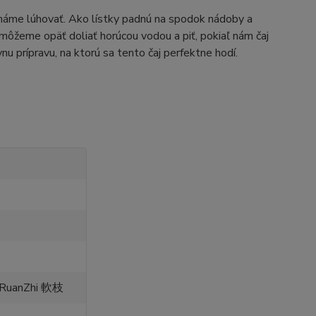
cháme lúhovať. Ako lístky padnú na spodok nádoby a
 môžeme opäť doliať horúcou vodou a piť, pokiaľ nám čaj
nu prípravu, na ktorú sa tento čaj perfektne hodí.
 RuanZhi 軟枝