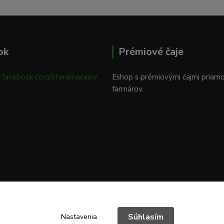
ok
Prémiové čaje
.facebook.com/literarnacajov
Eshop s prémiovými čajmi priam
farmárov.
Súhlasím
Nastavenia