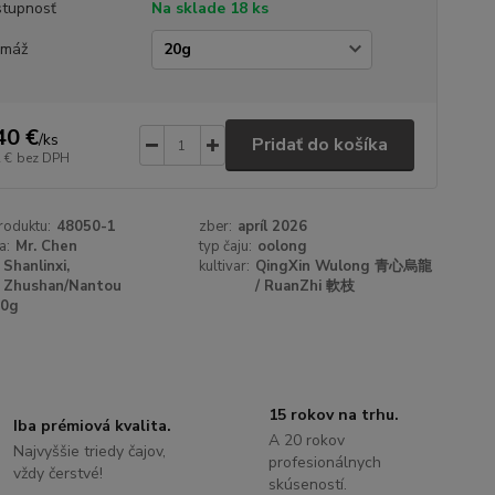
tupnosť
Na sklade 18 ks
amáž
40 €
/
ks
Pridať do košíka
 €
bez DPH
roduktu:
48050-1
zber:
apríl 2026
a:
Mr. Chen
typ čaju:
oolong
Shanlinxi,
kultivar:
QingXin Wulong 青心烏龍
Zhushan/Nantou
/ RuanZhi 軟枝
20g
15 rokov na trhu.
Iba prémiová kvalita.
A 20 rokov
Najvyššie triedy čajov,
profesionálnych
vždy čerstvé!
skúseností.