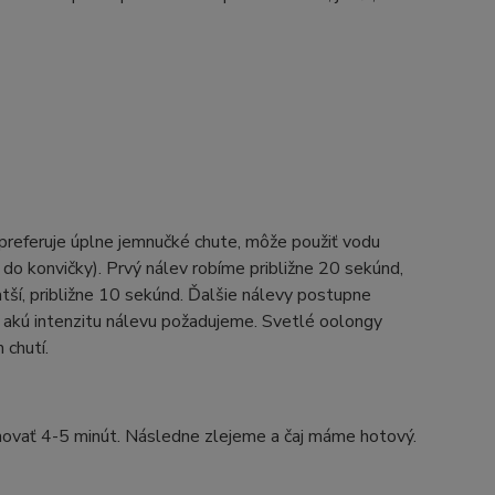
 preferuje úplne jemnučké chute, môže použiť vodu
do konvičky). Prvý nálev robíme približne 20 sekúnd,
atší, približne 10 sekúnd. Ďalšie nálevy postupne
 akú intenzitu nálevu požadujeme. Svetlé oolongy
 chutí.
hovať 4-5 minút. Následne zlejeme a čaj máme hotový.