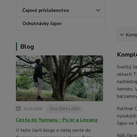
Čajové príslušenstvo
Ochutnávky čajov
Kompl
Blog
Komple
Svetlý, ľ
oblasti T
nachádzaj
terroiru.
balzamovi
Kultivar 
22.03.2026
Čína 2024 a 2025
vysokých
Cesta do Yunnanu - Pu'er a Lincang
čajov na 
V tejto časti blogu o našej ceste do
Náš čaj j