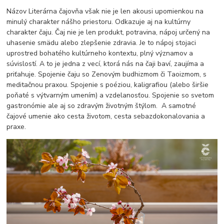
Názov Literárna čajovňa však nie je len akousi upomienkou na
minulý charakter nášho priestoru. Odkazuje aj na kultúrny
charakter čaju. Čaj nie je len produkt, potravina, nápoj určený na
uhasenie smädu alebo zlepšenie zdravia. Je to nápoj stojaci
uprostred bohatého kultúrneho kontextu, plný významov a
súvislostí. A to je jedna z vecí, ktorá nás na čaji baví, zaujíma a
priťahuje. Spojenie čaju so Zenovým budhizmom či Taoizmom, s
meditačnou praxou. Spojenie s poéziou, kaligrafiou (alebo širšie
poňaté s výtvarným umením) a vzdelanosťou. Spojenie so svetom
gastronómie ale aj so zdravým životným štýlom. A samotné
čajové umenie ako cesta životom, cesta sebazdokonalovania a
praxe.