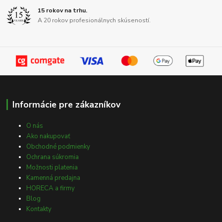
15 rokov na trhu.
A 20 rokov profesionálnych skúseností.
Informácie pre zákazníkov
O nás
Ako nakupovať
Obchodné podmienky
Ochrana súkromia
Možnosti platenia
Kamenná predajna
HORECA a firmy
Blog
Kontakty