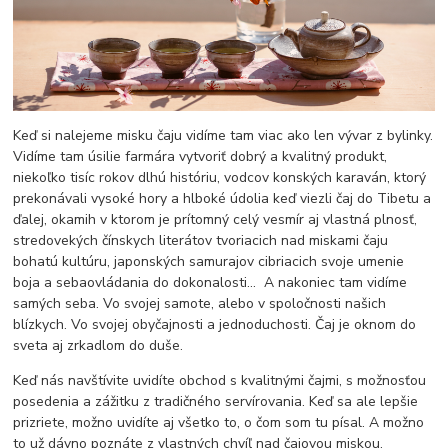
Keď si nalejeme misku čaju vidíme tam viac ako len vývar z bylinky.
Vidíme tam úsilie farmára vytvoriť dobrý a kvalitný produkt,
niekoľko tisíc rokov dlhú históriu, vodcov konských karaván, ktorý
prekonávali vysoké hory a hlboké údolia keď viezli čaj do Tibetu a
ďalej, okamih v ktorom je prítomný celý vesmír aj vlastná plnosť,
stredovekých čínskych literátov tvoriacich nad miskami čaju
bohatú kultúru, japonských samurajov cibriacich svoje umenie
boja a sebaovládania do dokonalosti... A nakoniec tam vidíme
samých seba. Vo svojej samote, alebo v spoločnosti našich
blízkych. Vo svojej obyčajnosti a jednoduchosti. Čaj je oknom do
sveta aj zrkadlom do duše.
Keď nás navštívite uvidíte obchod s kvalitnými čajmi, s možnosťou
posedenia a zážitku z tradičného servírovania. Keď sa ale lepšie
prizriete, možno uvidíte aj všetko to, o čom som tu písal. A možno
to už dávno poznáte z vlastných chvíľ nad čajovou miskou.