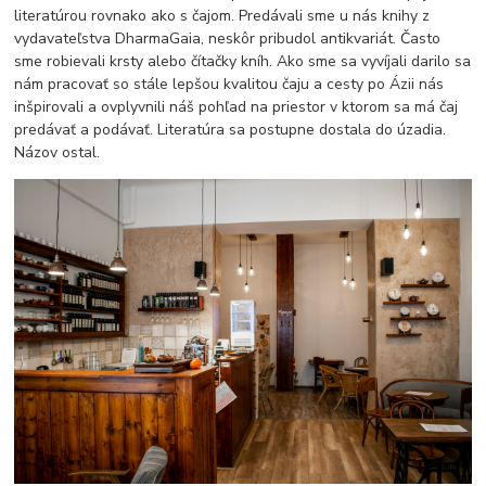
literatúrou rovnako ako s čajom. Predávali sme u nás knihy z
vydavateľstva DharmaGaia, neskôr pribudol antikvariát. Často
sme robievali krsty alebo čítačky kníh. Ako sme sa vyvíjali darilo sa
nám pracovať so stále lepšou kvalitou čaju a cesty po Ázii nás
inšpirovali a ovplyvnili náš pohľad na priestor v ktorom sa má čaj
predávať a podávať. Literatúra sa postupne dostala do úzadia.
Názov ostal.