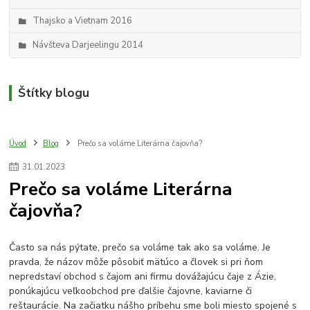
Thajsko a Vietnam 2016
Návšteva Darjeelingu 2014
Štítky blogu
Úvod
Blog
Prečo sa voláme Literárna čajovňa?
31
.
01
.
2023
Prečo sa voláme Literárna
čajovňa?
Často sa nás pýtate, prečo sa voláme tak ako sa voláme. Je
pravda, že názov môže pôsobiť mätúco a človek si pri ňom
nepredstaví obchod s čajom ani firmu dovážajúcu čaje z Ázie,
ponúkajúcu veľkoobchod pre ďalšie čajovne, kaviarne či
reštaurácie. Na začiatku nášho príbehu sme boli miesto spojené s