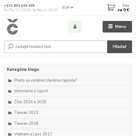
0
ks
+421 904 546 409
EUR
za
0 €
Po-Pia 11-19:00, So-Ne 12-20:00
Menu
Hľadať
Kategórie blogu
Prečo sa voláme Literárna čajovňa?
Informácie o čajoch
Čína 2024 a 2025
Taiwan 2023
Taiwan 2018
Vietnam a Laos 2017