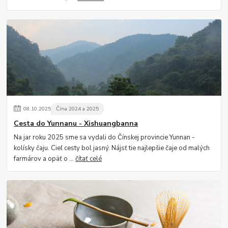
08
.
10
.
2025
Čína 2024 a 2025
Cesta do Yunnanu - Xishuangbanna
Na jar roku 2025 sme sa vydali do Čínskej provincie Yunnan -
kolísky čaju. Cieľ cesty bol jasný. Nájsť tie najlepšie čaje od malých
farmárov a opäť o ...
čítať celé