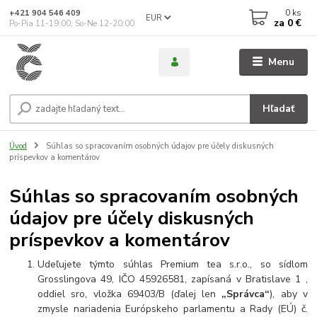
0
ks
+421 904 546 409
EUR
za
0 €
Po-Pia 11-19:00, So-Ne 12-20:00
Menu
Hľadať
Úvod
Súhlas so spracovaním osobných údajov pre účely diskusných
príspevkov a komentárov
Súhlas so spracovaním osobných
údajov pre účely diskusných
príspevkov a komentárov
Udeľujete týmto súhlas Premium tea s.r.o., so sídlom
Grosslingova 49, IČO 45926581, zapísaná v Bratislave 1 ,
oddiel sro, vložka
69403/B
(ďalej len
„Správca“
), aby v
zmysle nariadenia Európskeho parlamentu a Rady (EÚ) č.