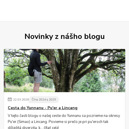
Novinky z nášho blogu
22
.
03
.
2026
Čína 2024 a 2025
Cesta do Yunnanu - Pu'er a Lincang
V tejto časti blogu o našej ceste do Yunnanu sa pozrieme na okresy
Pu'er (Simao) a Lincang. Povieme si prečo je pri pu'eroch tak
dôležitá diverzita, k...
čítať celé