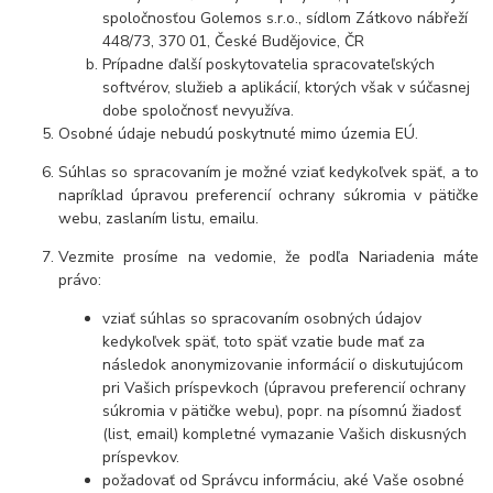
spoločnosťou Golemos s.r.o., sídlom Zátkovo nábřeží
448/73, 370 01, České Budějovice, ČR
Prípadne ďalší poskytovatelia spracovateľských
softvérov, služieb a aplikácií, ktorých však v súčasnej
dobe spoločnosť nevyužíva.
Osobné údaje nebudú poskytnuté mimo územia EÚ.
Súhlas so spracovaním je možné vziať kedykoľvek späť, a to
napríklad úpravou preferencií ochrany súkromia v pätičke
webu, zaslaním listu, emailu.
Vezmite prosíme na vedomie, že podľa Nariadenia máte
právo:
vziať súhlas so spracovaním osobných údajov
kedykoľvek späť, toto späť vzatie bude mať za
následok anonymizovanie informácií o diskutujúcom
pri Vašich príspevkoch (úpravou preferencií ochrany
súkromia v pätičke webu), popr. na písomnú žiadosť
(list, email) kompletné vymazanie Vašich diskusných
príspevkov.
požadovať od Správcu informáciu, aké Vaše osobné