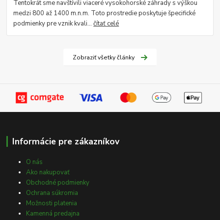
Tentokrát sme navštívili viaceré vysokohorské záhrady s výškou
medzi 800 až 1400 m.n.m. Toto prostredie poskytuje špecifické
podmienky pre vznik kvali...
čítať celé
Zobraziť všetky články
Informácie pre zákazníkov
O nás
Ako nakupovať
Obchodné podmienky
Ochrana súkromia
Možnosti platenia
Kamenná predajna