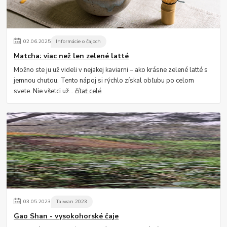
02
.
06
.
2025
Informácie o čajoch
Matcha: viac než len zelené latté
Možno ste ju už videli v nejakej kaviarni – ako krásne zelené latté s
jemnou chuťou. Tento nápoj si rýchlo získal obľubu po celom
svete. Nie všetci už...
čítať celé
03
.
05
.
2023
Taiwan 2023
Gao Shan - vysokohorské čaje