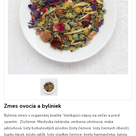
Zmes ovocia a byliniek
Bylinná zmes v organickej kvalite. Vynikajúci nápoj na večer a pred
spaním. Zloženie: Medovka lekárska, verbena citrónová, mäta
jabloňová, listy bobuľovitých plodov (listy černice, listy čiernych ríbezlí),
šupky šípok, kúsky jabĺk, listy sladkej černice, kvety harmančeka, šalvia,