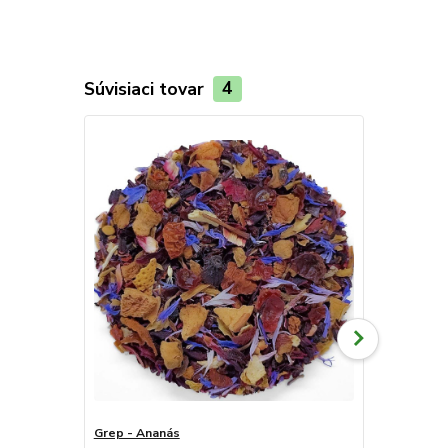
Súvisiaci tovar
4
Grep - Ananás
Kamilky - P