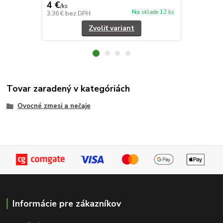
4 €
4 €
/
ks
/
ks
Na sklade 12 ks
3,36 €
bez DPH
3,36 €
bez D
Zvoliť variant
Tovar zaradený v kategóriách
Ovocné zmesi a nečaje
Informácie pre zákazníkov