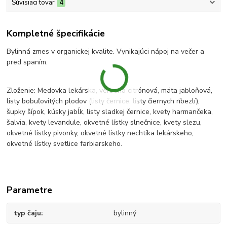
Súvisiaci tovar
4
Kompletné špecifikácie
Bylinná zmes v organickej kvalite. Vynikajúci nápoj na večer a
pred spaním.
Zloženie: Medovka lekárska, verbena citrónová, mäta jabloňová,
listy bobuľovitých plodov (listy černice, listy čiernych ríbezlí),
šupky šípok, kúsky jabĺk, listy sladkej černice, kvety harmančeka,
šalvia, kvety levandule, okvetné lístky slnečnice, kvety slezu,
okvetné lístky pivonky, okvetné lístky nechtíka lekárskeho,
okvetné lístky svetlice farbiarskeho.
Parametre
typ čaju
bylinný