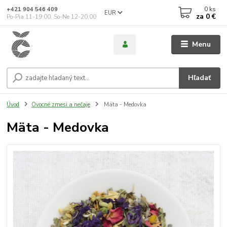
0
ks
+421 904 546 409
EUR
za
0 €
Po-Pia 11-19:00, So-Ne 12-20:00
Menu
Hľadať
Úvod
Ovocné zmesi a nečaje
Mäta - Medovka
Mäta - Medovka