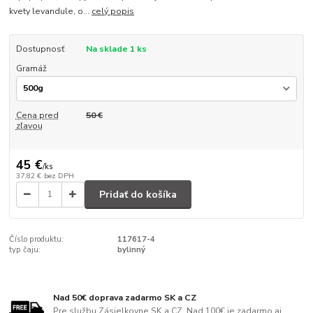
kvety levandule, o...
celý popis
Dostupnosť
Na sklade 1 ks
Gramáž
Cena pred
50 €
zľavou
45 €
/
ks
37,82 €
bez DPH
Pridať do košíka
Číslo produktu:
117617-4
typ čaju:
bylinný
Nad 50€ doprava zadarmo SK a CZ
Pre službu Zásielkovne SK a CZ. Nad 100€ je zadarmo aj