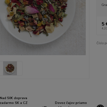
Gr
5 
4,20
Číslo p
Nad 50€ doprava
zadarmo SK a CZ
Dovoz čajov priamo