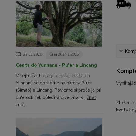
Kompl
22.03.2026
Čína 2024 a 2025
Cesta do Yunnanu - Pu'er a Lincang
Komple
V tejto časti blogu o našej ceste do
Vynikajúc
Yunnanu sa pozrieme na okresy Pu'er
(Simao) a Lincang. Povieme si prečo je pri
pu'eroch tak dôležitá diverzita, k...
čítať
Zloženie:
celé
kvety lipy