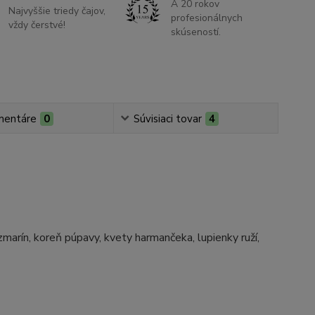
A 20 rokov
Najvyššie triedy čajov,
profesionálnych
vždy čerstvé!
skúseností.
mentáre
0
Súvisiaci tovar
4
zmarín, koreň púpavy, kvety harmančeka, lupienky ruží,