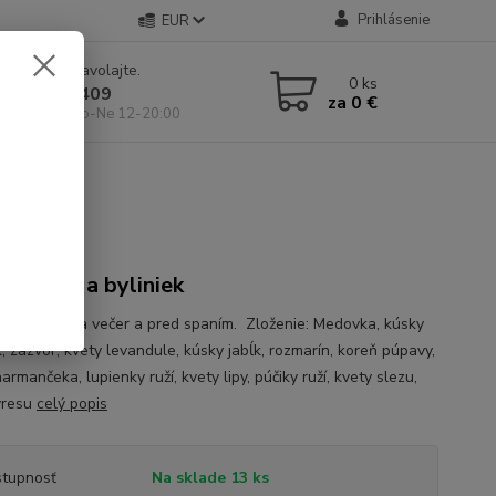
Prihlásenie
EUR
e si rady? Zavolajte.
0
ks
 904 546 409
za
0 €
 11-19:00, So-Ne 12-20:00
 ovocia a byliniek
júci nápoj na večer a pred spaním. Zloženie: Medovka, kúsky
, zázvor, kvety levandule, kúsky jabĺk, rozmarín, koreň púpavy,
armančeka, lupienky ruží, kvety lipy, púčiky ruží, kvety slezu,
vresu
celý popis
tupnosť
Na sklade 13 ks