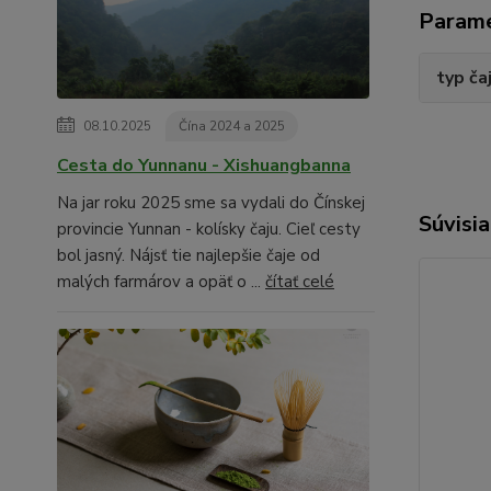
Param
typ ča
08.10.2025
Čína 2024 a 2025
Cesta do Yunnanu - Xishuangbanna
Na jar roku 2025 sme sa vydali do Čínskej
Súvisia
provincie Yunnan - kolísky čaju. Cieľ cesty
bol jasný. Nájsť tie najlepšie čaje od
malých farmárov a opäť o ...
čítať celé