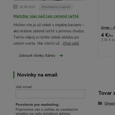
02.06.2025
Informácie o čajoch
Matcha: viac než len zelené latté
Možno ste ju už videli v nejakej kaviarni –
Grep - 
ako krásne zelené latté s jemnou chuťou.
4 €
/
ks
Tento nápoj si rýchlo získal obľubu po
3,36 €
b
celom svete. Nie všetci už...
čítať celé
Zobraziť všetky články
Novinky na email
Váš email
Tovar 
Ovocn
Povolenie pre marketing:
Poprosíme vás o súhlas so zasielaním
emailov na vašu emailovú adresu: