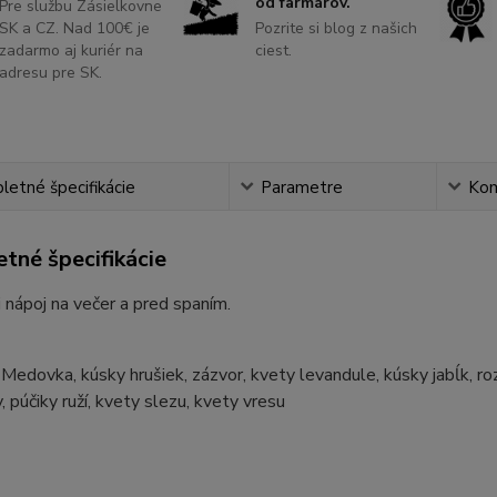
od farmárov.
Pre službu Zásielkovne
SK a CZ. Nad 100€ je
Pozrite si blog z našich
zadarmo aj kuriér na
ciest.
adresu pre SK.
etné špecifikácie
Parametre
Ko
tné špecifikácie
i nápoj na večer a pred spaním.
 Medovka, kúsky hrušiek, zázvor, kvety levandule, kúsky jabĺk, ro
, púčiky ruží, kvety slezu, kvety vresu