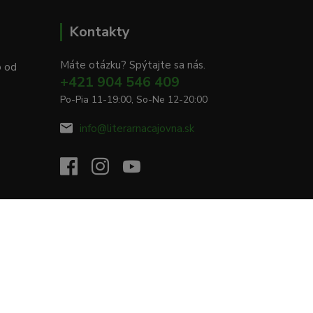
Kontakty
Máte otázku? Spýtajte sa nás.
o od
+421 904 546 409
Po-Pia 11-19:00, So-Ne 12-20:00
info@literarnacajovna.sk
Vytvorené na
Eshop-rychlo.sk