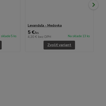
Levanduľa - Medovka
Mä
5 €
5 
/
ks
 sklade 5 ks
Na sklade 13 ks
4,20 €
bez DPH
4,
Zvoliť variant