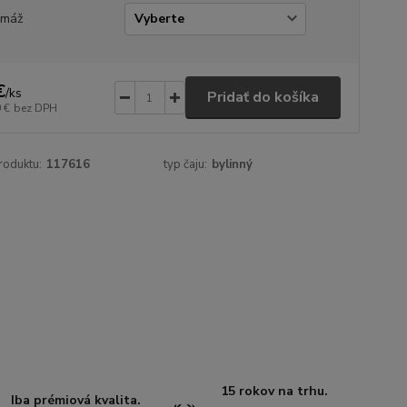
amáž
€
/
ks
Pridať do košíka
 €
bez DPH
roduktu:
117616
typ čaju:
bylinný
15 rokov na trhu.
Iba prémiová kvalita.