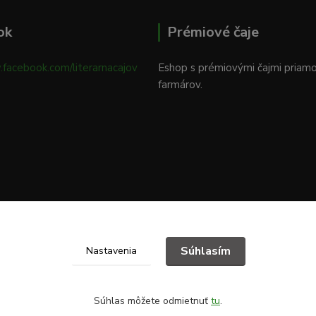
ok
Prémiové čaje
.facebook.com/literarnacajov
Eshop s prémiovými čajmi priam
farmárov.
Súhlasím
Nastavenia
Súhlas môžete odmietnuť
tu
.