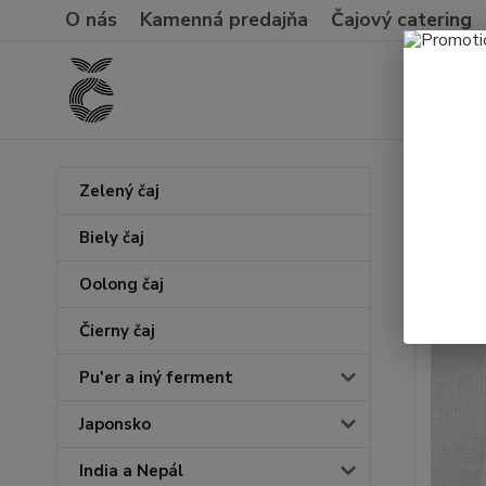
O nás
Kamenná predajňa
Čajový catering
Úvod
O
Zelený čaj
Leva
Biely čaj
Oolong čaj
Čierny čaj
Pu'er a iný ferment
Japonsko
India a Nepál