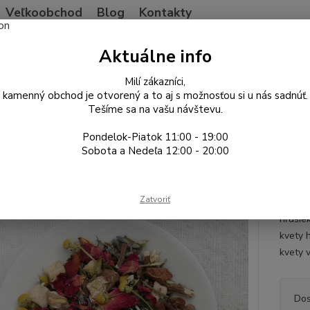
Veľkoobchod
Blog
Kontakty
Neviet
Aktuálne info
Hľadať
+421
Po-Pia
Milí zákazníci,
kamenný obchod je otvorený a to aj s možnosťou si u nás sadnúť.
Tešíme sa na vašu návštevu.
vocné zmesi a nečaje
Levanduľa - Medovka
Pondelok-Piatok 11:00 - 19:00
nduľa - Medovka
Sobota a Nedeľa 12:00 - 20:00
Zmes
Zatvoriť
Vynika
hrušiek
kvety h
kvety 
Dos