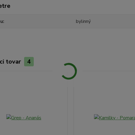
etre
ju
bylinný
ci tovar
4