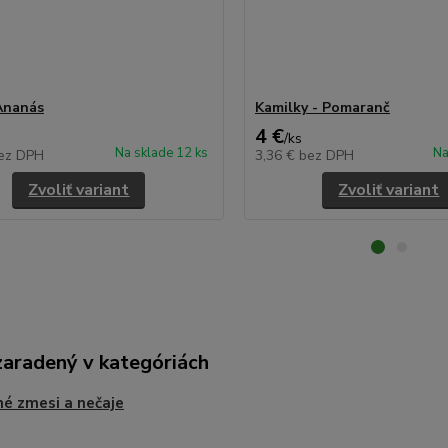
Ananás
Kamilky - Pomaranč
4 €
/
ks
Na sklade 12 ks
Na
ez DPH
3,36 €
bez DPH
Zvoliť variant
Zvoliť variant
zaradený v kategóriách
é zmesi a nečaje