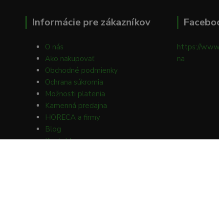
Informácie pre zákazníkov
Facebo
O nás
https://www
Ako nakupovať
na
Obchodné podmienky
Ochrana súkromia
Možnosti platenia
Kamenná predajna
HORECA a firmy
Blog
Kontakty