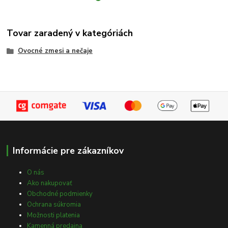
Tovar zaradený v kategóriách
Ovocné zmesi a nečaje
Informácie pre zákazníkov
O nás
Ako nakupovať
Obchodné podmienky
Ochrana súkromia
Možnosti platenia
Kamenná predajna