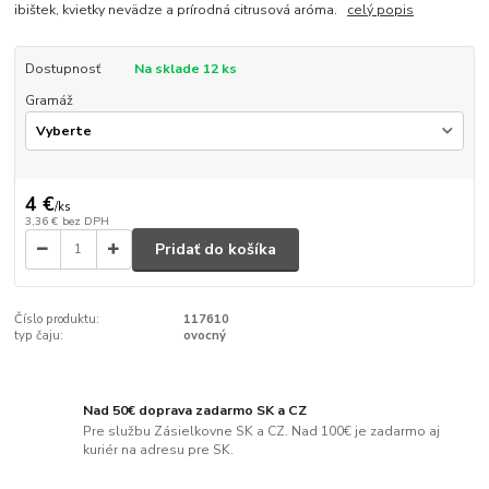
ibištek, kvietky nevädze a prírodná citrusová aróma.
celý popis
Dostupnosť
Na sklade 12 ks
Gramáž
4 €
/
ks
3,36 €
bez DPH
Pridať do košíka
Číslo produktu:
117610
typ čaju:
ovocný
Nad 50€ doprava zadarmo SK a CZ
Pre službu Zásielkovne SK a CZ. Nad 100€ je zadarmo aj
kuriér na adresu pre SK.