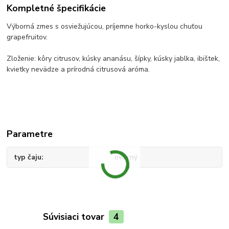
Kompletné špecifikácie
Výborná zmes s osviežujúcou, príjemne horko-kyslou chuťou
grapefruitov.
Zloženie: kôry citrusov, kúsky ananásu, šípky, kúsky jablka, ibištek,
kvietky nevädze a prírodná citrusová aróma.
Parametre
typ čaju
ovocný
Súvisiaci tovar
4