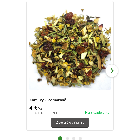
Kamilky - Pomaranč
Maliny - Čer
4 €
4 €
/
ks
/
ks
Na sklade 5 ks
3,36 €
bez DPH
3,36 €
bez D
Zvoliť variant