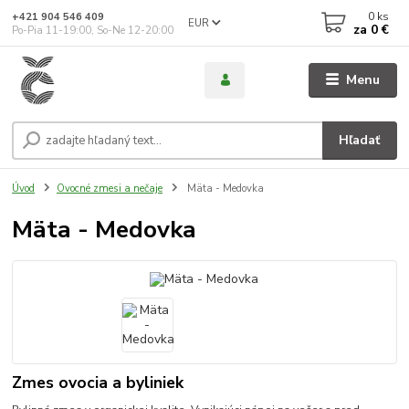
0
ks
+421 904 546 409
EUR
za
0 €
Po-Pia 11-19:00, So-Ne 12-20:00
Menu
Hľadať
Úvod
Ovocné zmesi a nečaje
Mäta - Medovka
Mäta - Medovka
Zmes ovocia a byliniek