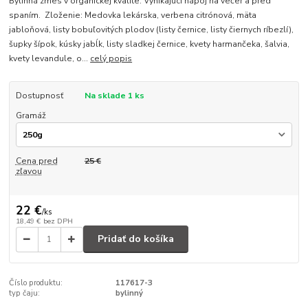
Bylinná zmes v organickej kvalite. Vynikajúci nápoj na večer a pred
spaním. Zloženie: Medovka lekárska, verbena citrónová, mäta
jabloňová, listy bobuľovitých plodov (listy černice, listy čiernych ríbezlí),
šupky šípok, kúsky jabĺk, listy sladkej černice, kvety harmančeka, šalvia,
kvety levandule, o...
celý popis
Dostupnosť
Na sklade 1 ks
Gramáž
Cena pred
25 €
zľavou
22 €
/
ks
18,49 €
bez DPH
Pridať do košíka
Číslo produktu:
117617-3
typ čaju:
bylinný