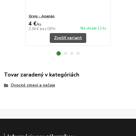
Grep - Ananás
Kamilky - P
4 €
4 €
/
ks
/
ks
Na sklade 12 ks
3,36 €
bez DPH
3,36 €
bez D
Zvoliť variant
Tovar zaradený v kategóriách
Ovocné zmesi a nečaje