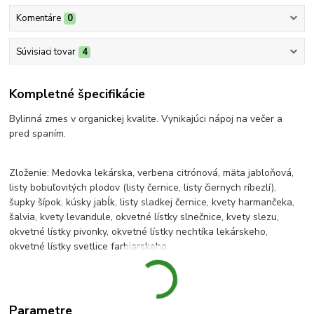
Komentáre
0
Súvisiaci tovar
4
Kompletné špecifikácie
Bylinná zmes v organickej kvalite. Vynikajúci nápoj na večer a
pred spaním.
Zloženie: Medovka lekárska, verbena citrónová, mäta jabloňová,
listy bobuľovitých plodov (listy černice, listy čiernych ríbezlí),
šupky šípok, kúsky jabĺk, listy sladkej černice, kvety harmančeka,
šalvia, kvety levandule, okvetné lístky slnečnice, kvety slezu,
okvetné lístky pivonky, okvetné lístky nechtíka lekárskeho,
okvetné lístky svetlice farbiarskeho.
Parametre