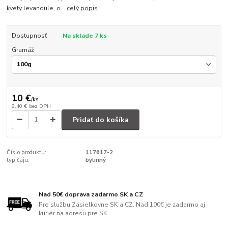
kvety levandule, o...
celý popis
Dostupnosť
Na sklade 7 ks
Gramáž
10 €
/
ks
8,40 €
bez DPH
Pridať do košíka
Číslo produktu:
117617-2
typ čaju:
bylinný
Nad 50€ doprava zadarmo SK a CZ
Pre službu Zásielkovne SK a CZ. Nad 100€ je zadarmo aj
kuriér na adresu pre SK.