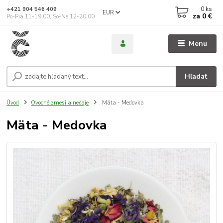
0
ks
+421 904 546 409
EUR
za
0 €
Po-Pia 11-19:00, So-Ne 12-20:00
Menu
Hľadať
Úvod
Ovocné zmesi a nečaje
Mäta - Medovka
Mäta - Medovka