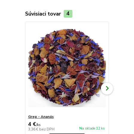
Súvisiaci tovar
4
Grep - Ananás
Kamilky - P
4 €
4 €
/
ks
/
ks
Na sklade 12 ks
3,36 €
bez DPH
3,36 €
bez D