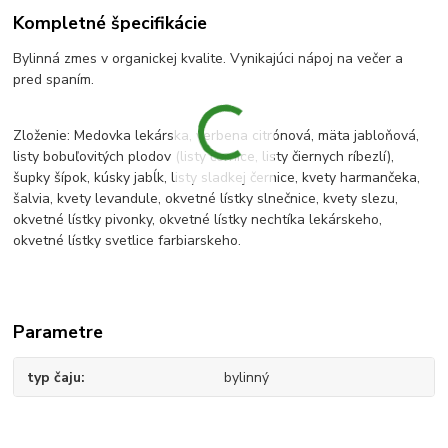
Kompletné špecifikácie
Bylinná zmes v organickej kvalite. Vynikajúci nápoj na večer a
pred spaním.
Zloženie: Medovka lekárska, verbena citrónová, mäta jabloňová,
listy bobuľovitých plodov (listy černice, listy čiernych ríbezlí),
šupky šípok, kúsky jabĺk, listy sladkej černice, kvety harmančeka,
šalvia, kvety levandule, okvetné lístky slnečnice, kvety slezu,
okvetné lístky pivonky, okvetné lístky nechtíka lekárskeho,
okvetné lístky svetlice farbiarskeho.
Parametre
typ čaju
bylinný