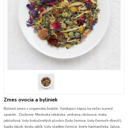
Zmes ovocia a byliniek
Bylinná zmes v organickej kvalite. Vynikajúci nápoj na večer a pred
spaním. Zloženie: Medovka lekárska, verbena citrónová, mäta
jabloňová, listy bobuľovitých plodov (listy černice, listy čiernych ríbezlí),
šupky šípok, kúsky jabĺk, listy sladkej černice, kvety harmančeka, šalvia,