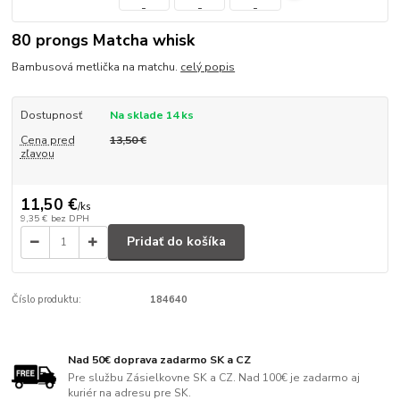
80 prongs Matcha whisk
Bambusová metlička na matchu.
celý popis
Dostupnosť
Na sklade 14 ks
Cena pred
13,50 €
zľavou
11,50 €
/
ks
9,35 €
bez DPH
Pridať do košíka
Číslo produktu:
184640
Nad 50€ doprava zadarmo SK a CZ
Pre službu Zásielkovne SK a CZ. Nad 100€ je zadarmo aj
kuriér na adresu pre SK.