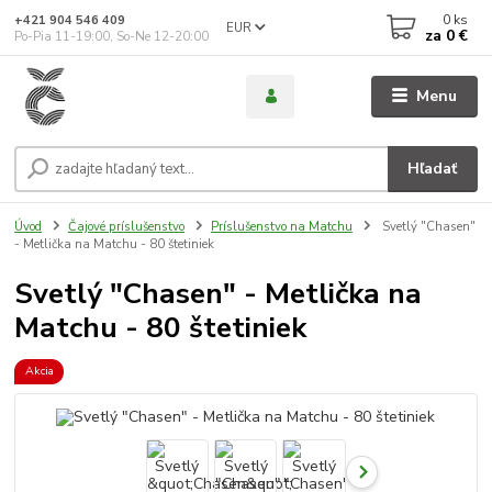
0
ks
+421 904 546 409
EUR
za
0 €
Po-Pia 11-19:00, So-Ne 12-20:00
Menu
Hľadať
Úvod
Čajové príslušenstvo
Príslušenstvo na Matchu
Svetlý "Chasen"
- Metlička na Matchu - 80 štetiniek
Svetlý "Chasen" - Metlička na
Matchu - 80 štetiniek
Akcia