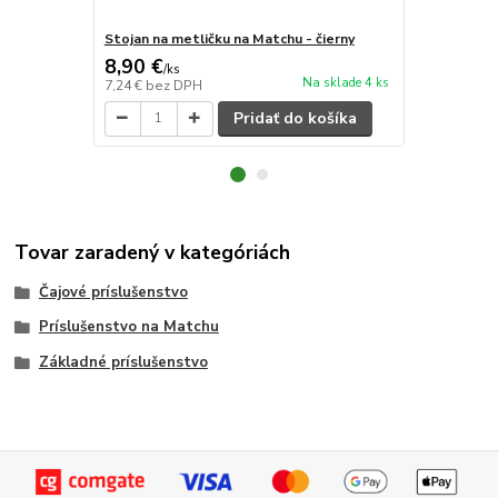
Stojan na metličku na Matchu - čierny
"Chashaku" 
8,90 €
3,90 €
/
ks
/
ks
Na sklade 4 ks
7,24 €
bez DPH
3,17 €
bez D
Pridať do košíka
Tovar zaradený v kategóriách
Čajové príslušenstvo
Príslušenstvo na Matchu
Základné príslušenstvo