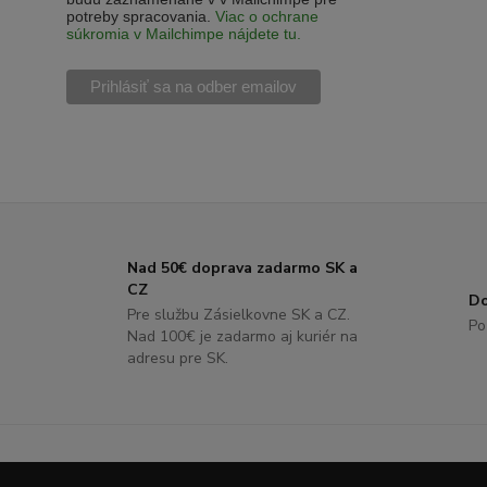
potreby spracovania.
Viac o ochrane
súkromia v Mailchimpe nájdete tu.
Nad 50€ doprava zadarmo SK a
CZ
Do
Pre službu Zásielkovne SK a CZ.
Po
Nad 100€ je zadarmo aj kuriér na
adresu pre SK.