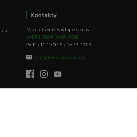
Kontakty
Máte otázku? Spýtajte sa nás.
o od
+421 904 546 409
Po-Pia 11-19:00, So-Ne 12-20:00
info@literarnacajovna.sk
Vytvorené na
Eshop-rychlo.sk