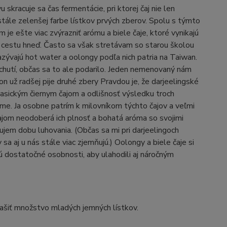
skracuje sa čas fermentácie, pri ktorej čaj nie len
stále zelenšej farbe lístkov prvých zberov. Spolu s týmto
om je ešte viac zvýrazniť arómu a biele čaje, ktoré vynikajú
i cestu hneď. Často sa však stretávam so starou školou
zývajú hot water a oolongy podľa nich patria na Taiwan.
chutí, občas sa to ale podarilo. Jeden nemenovaný nám
 on už radšej pije druhé zbery Pravdou je, že darjeelingské
 klasickým čiernym čajom a odlišnosť výsledku troch
me. Ja osobne patrím k milovníkom týchto čajov a veľmi
ajom neodoberá ich plnosť a bohatá aróma so svojimi
šujem dobu luhovania. (Občas sa mi pri darjeelingoch
sa aj u nás stále viac zjemňujú.) Oolongy a biele čaje si
ujú dostatočné osobnosti, aby ulahodili aj náročným
rašiť množstvo mladých jemných lístkov.