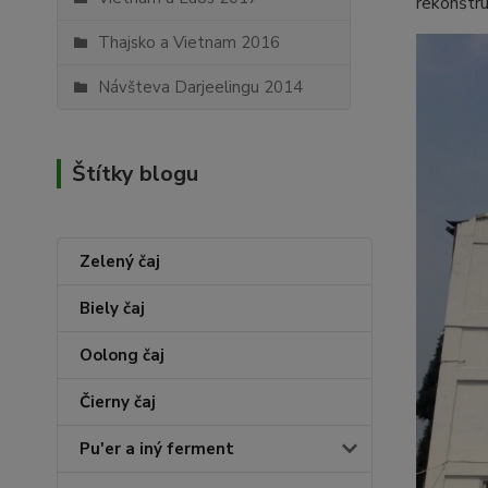
rekonštru
Thajsko a Vietnam 2016
Návšteva Darjeelingu 2014
Štítky blogu
Zelený čaj
Biely čaj
Oolong čaj
Čierny čaj
Pu'er a iný ferment