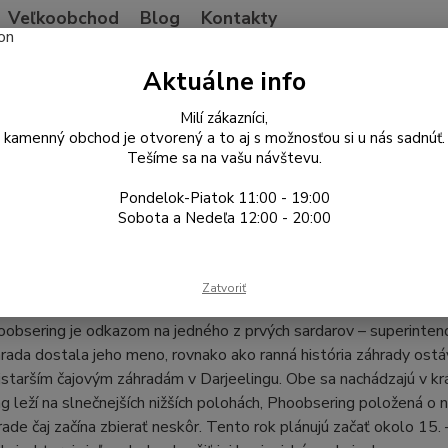
Veľkoobchod
Blog
Kontakty
Neviet
Aktuálne info
Hľadať
+421
Po-Pia
Milí zákazníci,
kamenný obchod je otvorený a to aj s možnosťou si u nás sadnúť.
Tešíme sa na vašu návštevu.
Blog
Návšteva Darjeelingu 2014
Čajová záhrada Phoobsering
Pondelok-Piatok 11:00 - 19:00
2020
Sobota a Nedeľa 12:00 - 20:00
va Darjeelingu 2014
vá záhrada Phoobsering
Zatvoriť
obsering je odkazom na jedného z prvých sardarov – superintend
hrada dostala jeho meno, rovnako ako ranná história záhrady o
ajstarším čajovým záhradám v Darjeelingu. Obe sa nachádzajú v k
 leží na slnečnejších nižších polohách, Phoobsering položená o 
rade čaj začína zbierať neskôr. Tento rok plánujú začať okolo 15.