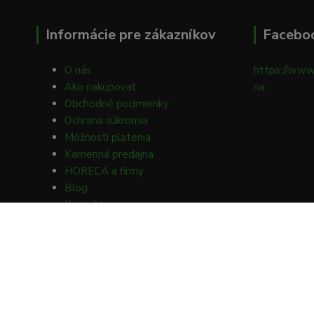
Informácie pre zákazníkov
Facebo
O nás
https://www
Ako nakupovať
na
Obchodné podmienky
Ochrana súkromia
Možnosti platenia
Kamenná predajna
HORECA a firmy
Blog
Kontakty