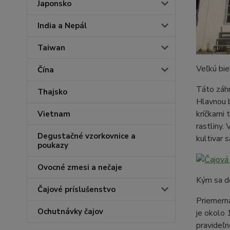
Japonsko
India a Nepál
Taiwan
Veľkú bie
Čína
Táto záhr
Thajsko
Hlavnou 
kríčkami 
Vietnam
rastliny.
Degustačné vzorkovnice a
kultivar 
poukazy
Ovocné zmesi a nečaje
Kým sa do
Čajové príslušenstvo
Priemerná
Ochutnávky čajov
je okolo 
pravideľn