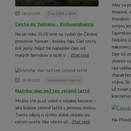
Aby sa pr
tmavne, a
08.10.2025
Čína 2024 a 2025
trendom s
Cesta do Yunnanu - Xishuangbanna
svojou je
čajomilov
Na jar roku 2025 sme sa vydali do Čínskej
Nebolo ľa
provincie Yunnan - kolísky čaju. Cieľ cesty
nakoniec 
bol jasný. Nájsť tie najlepšie čaje od
čaje sú u
malých farmárov a opäť o ...
čítať celé
zberov vy
rád vyhľa
charakter
02.06.2025
Informácie o čajoch
stáva, že
už svoje 
Matcha: viac než len zelené latté
konzerva
Možno ste ju už videli v nejakej kaviarni –
ako krásne zelené latté s jemnou chuťou.
Tento nápoj si rýchlo získal obľubu po
Na Phoobs
celom svete. Nie všetci už...
čítať celé