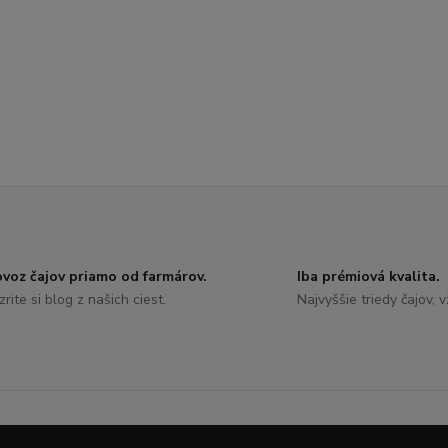
voz čajov priamo od farmárov.
Iba prémiová kvalita.
zrite si blog z našich ciest.
Najvyššie triedy čajov, v