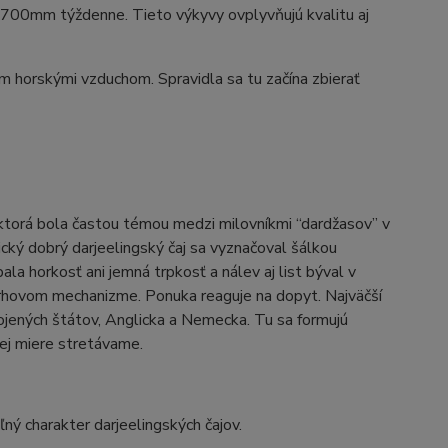
ž 700mm týždenne. Tieto výkyvy ovplyvňujú kvalitu aj
ým horskými vzduchom. Spravidla sa tu začína zbierať
, ktorá bola častou témou medzi milovníkmi “dardžasov” v
sický dobrý darjeelingský čaj sa vyznačoval šálkou
la horkosť ani jemná trpkosť a nálev aj list býval v
trhovom mechanizme. Ponuka reaguje na dopyt. Najväčší
jených štátov, Anglicka a Nemecka. Tu sa formujú
šej miere stretávame.
ý charakter darjeelingských čajov.