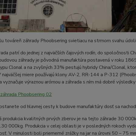
lu továreň záhrady Phoobsering svietiacu na strmom svahu údolia 
ada patrí do jednej z najväčších čajových rodín, do spoločnosti C
budovou záhrady je pôvodná manufaktúra postavená v roku 1869.
typu Clonal a na zvyšných 33% pestujú hybridy China/Clonal, ktoré
 V najväčšej miere používajú klony AV-2, RR-144 a P-312 (Phoob
sa vyznačuje výraznou arómou a záhrada s ním má dobré výsledky
stanete od hlavnej cesty k budove manufaktúry dosť sa nachodí
 produkcia kvalitných prvých zberov je na tejto záhrade 30 000
130 000kg. Produkcia v celej oblasti je v posledných rokoch vy
osť. V minulosti boli priemerné zrážky na jar na úrovni 50 – 75 