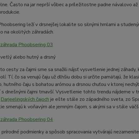
lne. Často na jar neprší vôbec a príležitostne padne návalovo a
produkcie.
hoobsering leží v drsnejšej lokalite so silnými hmlami a studen
o na okolitých záhradách.
vetlý alebo hutný a drsný
to cesty za čajmi sme sa snažili nájsť vysvetlenie jednej záhady
lí. Tí, čo sa venujú čaju už dlhšiu dobu si určite pamätajú, že kla
, hutného čaju s bohatou arómou a drsnou chuťou v ktorej nechýba
 s dnešnými čajmi tmavší. Vysvetlenie tohto trendu nájdeme v 
o
Darjeelingských čajoch
je ešte stále zo západného sveta, zo Spo
tie smerujú k voňavým ale jemným čajom, s akými sa v stále väč
 prírodné podmienky a spôsob spracovania vytvárajú nezameniteľn