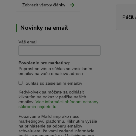
Zobraziť všetky články
Páčil
Novinky na email
Váš email
Povolenie pre marketing:
Poprosíme vás o súhlas so zasielaním
emailov na vašu emailovú adresu:
Súhlas so zasielaním emailov
Kedykoľvek sa môžete sa odhlásiť
kliknutím na odkaz v pätičke našich
emailov.
Viac informácii ohľadom ochrany
súkromia nájdete tu.
Používame Mailchimp ako našu
marketingovú platformu. Kliknutím vyššie
na prihlásenie sa odberu emailov
schvaľujete, že vami zadané informácie
budú zaznamenané v v Mailchimpe pre