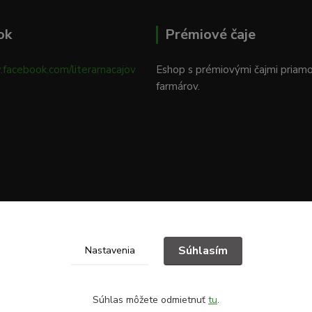
ok
Prémiové čaje
.facebook.com/literarnacajov
Eshop s prémiovými čajmi priam
farmárov.
Súhlasím
Nastavenia
Súhlas môžete odmietnuť
tu
.