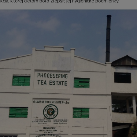
kcia, ktorej cieľom bolo zlepšiť jej hygienické podmienky.