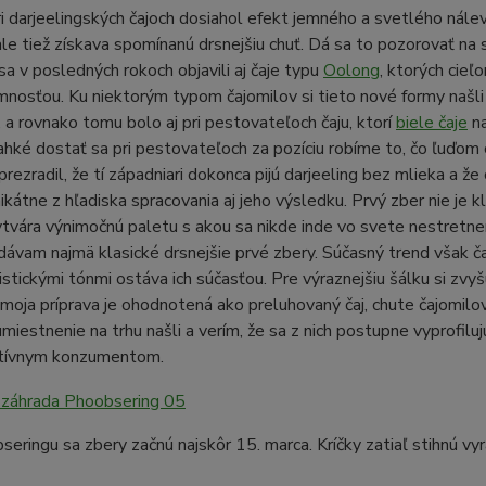
i darjeelingských čajoch dosiahol efekt jemného a svetlého nálevu 
le tiež získava spomínanú drsnejšiu chuť. Dá sa to pozorovať na 
a v posledných rokoch objavili aj čaje typu
Oolong
, ktorých cieľ
mnosťou. Ku niektorým typom čajomilov si tieto nové formy našl
, a rovnako tomu bolo aj pri pestovateľoch čaju, ktorí
biele čaje
na
hké dostať sa pri pestovateľoch za pozíciu robíme to, čo ľuďom 
prezradil, že tí západniari dokonca pijú darjeeling bez mlieka a že
nikátne z hľadiska spracovania aj jeho výsledku. Prvý zber nie je
tvára výnimočnú paletu s akou sa nikde inde vo svete nestretne
dávam najmä klasické drsnejšie prvé zbery. Súčasný trend však č
istickými tónmi ostáva ich súčasťou. Pre výraznejšiu šálku si zvy
 moja príprava je ohodnotená ako preluhovaný čaj, chute čajomilov 
umiestnenie na trhu našli a verím, že sa z nich postupne vyprofil
tívnym konzumentom.
eringu sa zbery začnú najskôr 15. marca. Kríčky zatiaľ stihnú vy