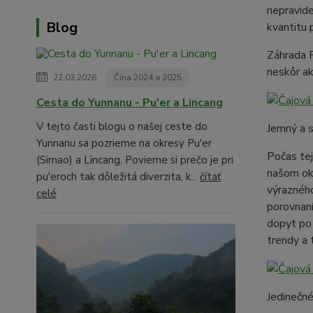
nepravide
Blog
kvantitu 
Záhrada P
neskôr ak
22.03.2026
Čína 2024 a 2025
Cesta do Yunnanu - Pu'er a Lincang
V tejto časti blogu o našej ceste do
Jemný a s
Yunnanu sa pozrieme na okresy Pu'er
Počas tej
(Simao) a Lincang. Povieme si prečo je pri
našom oko
pu'eroch tak dôležitá diverzita, k...
čítať
výrazného
celé
porovnaní
dopyt p
trendy a 
Jedinečné