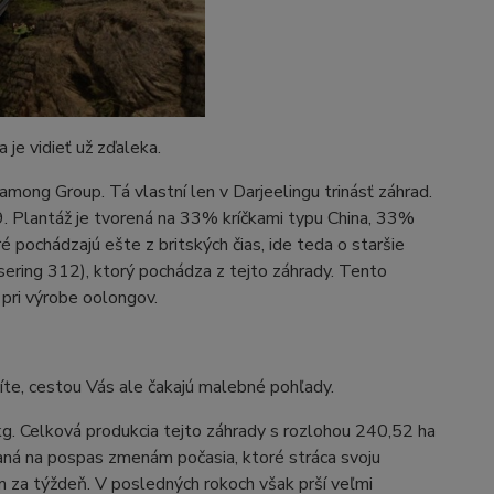
je vidieť už zďaleka.
hamong Group. Tá vlastní len v Darjeelingu trinásť záhrad.
 Plantáž je tvorená na 33% kríčkami typu China, 33%
 pochádzajú ešte z britských čias, ide teda o staršie
sering 312), ktorý pochádza z tejto záhrady. Tento
 pri výrobe oolongov.
te, cestou Vás ale čakajú malebné pohľady.
kg. Celková produkcia tejto záhrady s rozlohou 240,52 ha
daná na pospas zmenám počasia, ktoré stráca svoju
mm za týždeň. V posledných rokoch však prší veľmi