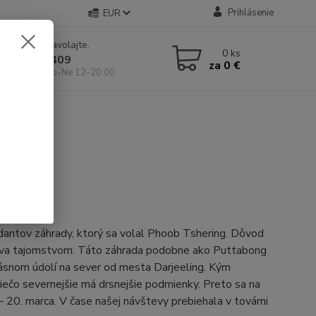
Prihlásenie
EUR
e si rady? Zavolajte.
0
ks
 904 546 409
za
0 €
 11-19:00, So-Ne 12-20:00
antov záhrady, ktorý sa volal Phoob Tshering. Dôvod
stáva tajomstvom. Táto záhrada podobne ako Puttabong
rásnom údolí na sever od mesta Darjeeling. Kým
niečo severnejšie má drsnejšie podmienky. Preto sa na
 – 20. marca. V čase našej návštevy prebiehala v továrni