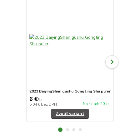
2023 BaiyingShan gushu Gongting Shu pu'er
2023 Baiying
6 €
5,60 €
/
ks
/
ks
Na sklade 20 ks
5,04 €
bez DPH
4,71 €
bez D
Zvoliť variant