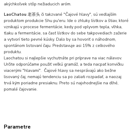
akýchkoľvek stôp nežiaducich aróm.
LaoChatou
老茶头 či takzvané "Čajové hlavy", sú vedlajším
produktom produkcie Shu pu'eru. Ide o zhluky lístkov a štiav, ktoré
vznikajú v procese fermentácie, kedy pod vplyvom tepla, vlhka,
tlaku a fermentácie, sa časť lístkov do sebe takpovediach zažerie
a vytvorí tieto pevné kúsky. Dalo by sa hovoriť o náhodnom,
spontánom listovaní čaju. Predstavuje asi 15% z celkového
produktu.
Laochatou si najlepšie vychutnáte pri príprave na viac nálevov.
Určite odporúčame použiť veľkú gramáž, a teda nacpať konvičku
viacerými "hlavami". Čajové hlavy sa nesprávajú ako bežne
lisovaný čaj, nemajú tendenciu sa po zaliati rozpadať, a naozaj
trvá kým poriadne presiaknu. Preto sú najvhodnejšie na dlhé,
pomalé čajovanie.
Parametre