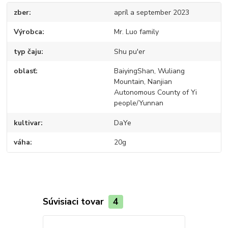
zber
apríl a september 2023
Výrobca
Mr. Luo family
typ čaju
Shu pu'er
oblasť
BaiyingShan, Wuliang
Mountain, Nanjian
Autonomous County of Yi
people/Yunnan
kultivar
DaYe
váha
20g
Súvisiaci tovar
4