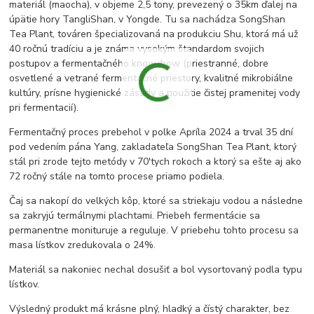
materiál (maocha), v objeme 2,5 tony, prevezený o 35km ďalej na
úpätie hory TangliShan, v Yongde. Tu sa nachádza SongShan
Tea Plant, továren špecializovaná na produkciu Shu, ktorá má už
40 ročnú tradíciu a je známa vysokým štandardom svojich
postupov a fermentačného know-how (priestranné, dobre
osvetlené a vetrané fermentačné priestory, kvalitné mikrobiálne
kultúry, prísne hygienické zásady a použitie čistej pramenitej vody
pri fermentacií).
Fermentačný proces prebehol v polke Apríla 2024 a trval 35 dní
pod vedením pána Yang, zakladateľa SongShan Tea Plant, ktorý
stál pri zrode tejto metódy v 70'tych rokoch a ktorý sa ešte aj ako
72 ročný stále na tomto procese priamo podiela.
Čaj sa nakopí do velkých kôp, ktoré sa striekaju vodou a následne
sa zakryjú termálnymi plachtami. Priebeh fermentácie sa
permanentne monituruje a reguluje. V priebehu tohto procesu sa
masa lístkov zredukovala o 24%.
Materiál sa nakoniec nechal dosušiť a bol vysortovaný podla typu
lístkov.
Výsledný produkt má krásne plný, hladký a čístý charakter, bez