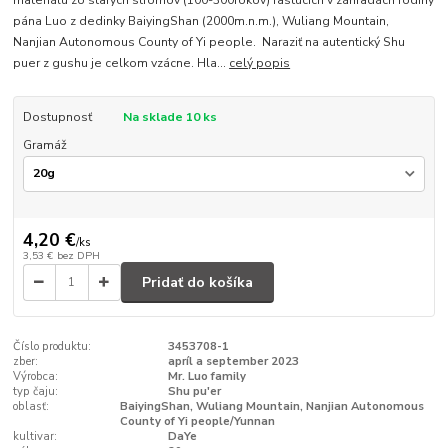
materiálu zo starých stromov (100-300rokov) rastúcich v záhradách rodiny
pána Luo z dedinky BaiyingShan (2000m.n.m.), Wuliang Mountain,
Nanjian Autonomous County of Yi people. Naraziť na autentický Shu
puer z gushu je celkom vzácne. Hla...
celý popis
Dostupnosť
Na sklade 10 ks
Gramáž
4,20 €
/
ks
3,53 €
bez DPH
Pridať do košíka
Číslo produktu:
3453708-1
zber:
apríl a september 2023
Výrobca:
Mr. Luo family
typ čaju:
Shu pu'er
oblasť:
BaiyingShan, Wuliang Mountain, Nanjian Autonomous
County of Yi people/Yunnan
kultivar:
DaYe