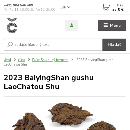
0
ks
+421 904 546 409
EUR
za
0 €
Po-Pia 11-19:00, So-Ne 12-20:00
Menu
Hľadať
Úvod
Čína
Pu'er Shu a iný ferment
2023 BaiyingShan gushu
LaoChatou Shu
2023 BaiyingShan gushu
LaoChatou Shu