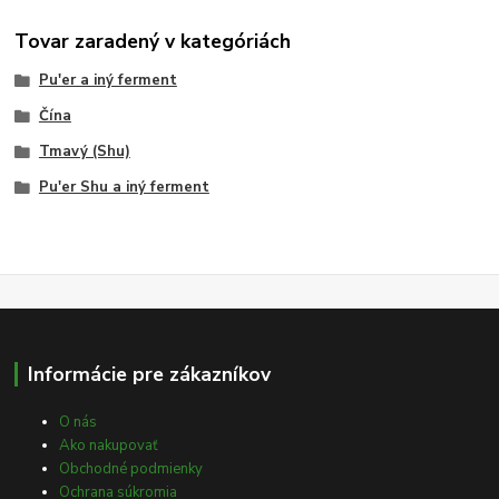
Tovar zaradený v kategóriách
Pu'er a iný ferment
Čína
Tmavý (Shu)
Pu'er Shu a iný ferment
Informácie pre zákazníkov
O nás
Ako nakupovať
Obchodné podmienky
Ochrana súkromia