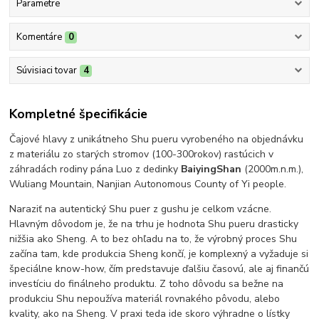
Parametre
Komentáre
0
Súvisiaci tovar
4
Kompletné špecifikácie
Čajové hlavy z unikátneho Shu pueru vyrobeného na objednávku
z materiálu zo starých stromov (100-300rokov) rastúcich v
záhradách rodiny pána Luo z dedinky
BaiyingShan
(2000m.n.m.),
Wuliang Mountain, Nanjian Autonomous County of Yi people.
Naraziť na autentický Shu puer z gushu je celkom vzácne.
Hlavným dôvodom je, že na trhu je hodnota Shu pueru drasticky
nižšia ako Sheng. A to bez ohľadu na to, že výrobný proces Shu
začína tam, kde produkcia Sheng končí, je komplexný a vyžaduje si
špeciálne know-how, čím predstavuje ďalšiu časovú, ale aj finančú
investíciu do finálneho produktu. Z toho dôvodu sa bežne na
produkciu Shu nepoužíva materiál rovnakého pôvodu, alebo
kvality, ako na Sheng. V praxi teda ide skoro výhradne o lístky