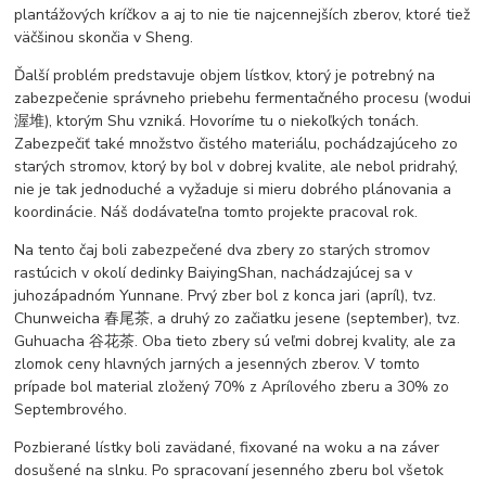
plantážových kríčkov a aj to nie tie najcennejších zberov, ktoré tiež
väčšinou skončia v Sheng.
Ďalší problém predstavuje objem lístkov, ktorý je potrebný na
zabezpečenie správneho priebehu fermentačného procesu (wodui
渥堆), ktorým Shu vzniká. Hovoríme tu o niekoľkých tonách.
Zabezpečiť také množstvo čistého materiálu, pochádzajúceho zo
starých stromov, ktorý by bol v dobrej kvalite, ale nebol pridrahý,
nie je tak jednoduché a vyžaduje si mieru dobrého plánovania a
koordinácie. Náš dodávateľna tomto projekte pracoval rok.
Na tento čaj boli zabezpečené dva zbery zo starých stromov
rastúcich v okolí dedinky BaiyingShan, nachádzajúcej sa v
juhozápadnóm Yunnane. Prvý zber bol z konca jari (apríl), tvz.
Chunweicha 春尾茶, a druhý zo začiatku jesene (september), tvz.
Guhuacha 谷花茶. Oba tieto zbery sú veľmi dobrej kvality, ale za
zlomok ceny hlavných jarných a jesenných zberov. V tomto
prípade bol material zložený 70% z Aprílového zberu a 30% zo
Septembrového.
Pozbierané lístky boli zavädané, fixované na woku a na záver
dosušené na slnku. Po spracovaní jesenného zberu bol všetok