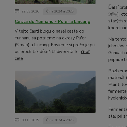
Ďalší pro
22.03.2026
Čína 2024 a 2025
渥堆), ktor
starých s
Cesta do Yunnanu - Pu'er a Lincang
koordinác
V tejto časti blogu o našej ceste do
Yunnanu sa pozrieme na okresy Pu'er
Na tento 
(Simao) a Lincang. Povieme si prečo je pri
juhozápad
pu'eroch tak dôležitá diverzita, k...
čítať
Guhuacha 
celé
prípade 
Pozbieran
materiál 
Plant, to
fermentač
hygienick
Fermenta
stál pri 
08.10.2025
Čína 2024 a 2025