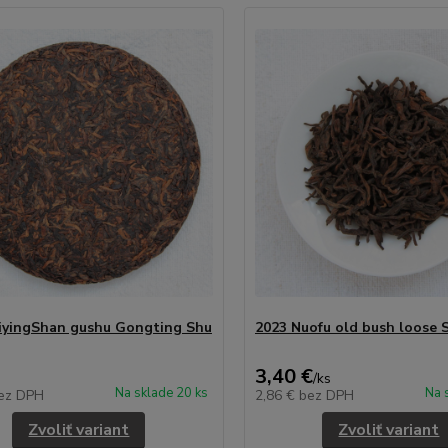
iyingShan gushu Gongting Shu
2023 Nuofu old bush loose S
3,40 €
/
ks
Na sklade 20 ks
Na 
ez DPH
2,86 €
bez DPH
Zvoliť variant
Zvoliť variant