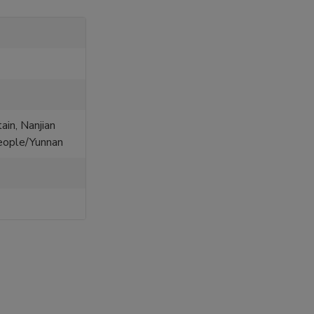
in, Nanjian
eople/Yunnan