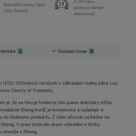
A 20 rokov
Najvyššie triedy čajov,
profesionálnych
vždy čerstvé!
skúseností.
mentáre
2
Súvisiaci tovar
3
v (100-300rokov) rastúcich v záhradách rodiny pána Luo
mous County of Yi people.
 je, že na trhu je hodnota Shu pueru drasticky nižšia
produkcia Sheng končí, je komplexný a vyžaduje si
ciu do finálneho produktu. Z toho dôvodu sa bežne na
Sheng. V praxi teda ide skoro výhradne o lístky
nou skončia v Sheng.