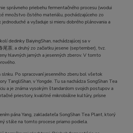
enie správneho priebehu fermentačného procesu (wodui
ké množstvo čistého materiálu, pochádzajúceho zo
tak jednoduché a vyžaduje si mieru dobrého plánovania a
kolí dedinky BaiyingShan, nachádzajúcej sa v
a 春尾茶, a druhý zo začiatku jesene (september), tvz.
ny hlavných jarných a jesenných zberov. V tomto
brového.
a slnku. Po spracovaní jesenného zberu bol všetok
 hory TangliShan, v Yongde. Tu sa nachádza SongShan Tea
díciu a je známa vysokým štandardom svojich postupov a
čné priestory, kvalitné mikrobiálne kultúry, prísne
ením pána Yang, zakladateľa SongShan Tea Plant, ktorý
očný stále na tomto procese priamo podiela.