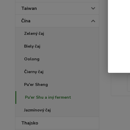
Taiwan
Čína
Zelený čaj
Biely čaj
Oolong
Čierny čaj
Pu'er Sheng
Pu'er Shu a iný ferment
Jazmínový čaj
Thajsko