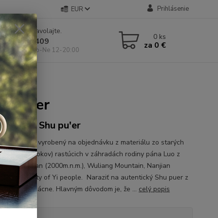
Prihlásenie
EUR
e si rady? Zavolajte.
0
ks
 904 546 409
za
0 €
 11-19:00, So-Ne 12-20:00
u'er
u pu'er
ent Tree Shu pu'er
ny Shu puer vyrobený na objednávku z materiálu zo starých
v (100-300rokov) rastúcich v záhradách rodiny pána Luo z
y BaiyingShan (2000m.n.m.), Wuliang Mountain, Nanjian
mous County of Yi people. Naraziť na autentický Shu puer z
je celkom vzácne. Hlavným dôvodom je, že ...
celý popis