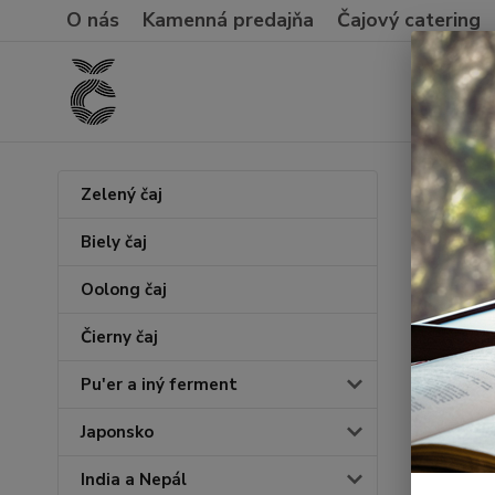
O nás
Kamenná predajňa
Čajový catering
Úvod
Č
Zelený čaj
2023
Biely čaj
Oolong čaj
Čierny čaj
Pu'er a iný ferment
Japonsko
India a Nepál