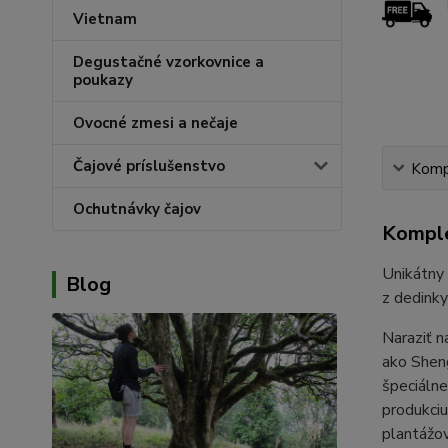
Vietnam
Degustačné vzorkovnice a
poukazy
Ovocné zmesi a nečaje
Čajové príslušenstvo
Kompl
Ochutnávky čajov
Komple
Unikátny 
Blog
z dedink
Naraziť n
ako Sheng
špeciálne
produkciu
plantážov