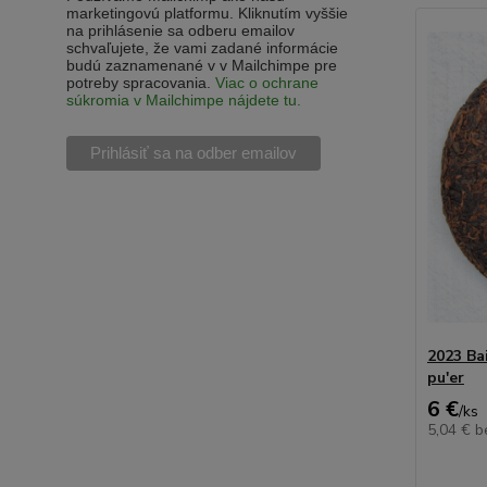
marketingovú platformu. Kliknutím vyššie
na prihlásenie sa odberu emailov
schvaľujete, že vami zadané informácie
budú zaznamenané v v Mailchimpe pre
potreby spracovania.
Viac o ochrane
súkromia v Mailchimpe nájdete tu.
2023 Ba
pu'er
6 €
/
ks
5,04 €
b