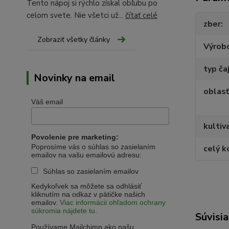
Tento nápoj si rýchlo získal obľubu po
celom svete. Nie všetci už...
čítať celé
zber
Zobraziť všetky články
Výrob
typ ča
Novinky na email
oblasť
Váš email
kultiv
Povolenie pre marketing:
Poprosíme vás o súhlas so zasielaním
celý k
emailov na vašu emailovú adresu:
Súhlas so zasielaním emailov
Kedykoľvek sa môžete sa odhlásiť
kliknutím na odkaz v pätičke našich
emailov.
Viac informácii ohľadom ochrany
súkromia nájdete tu.
Súvisia
Používame Mailchimp ako našu