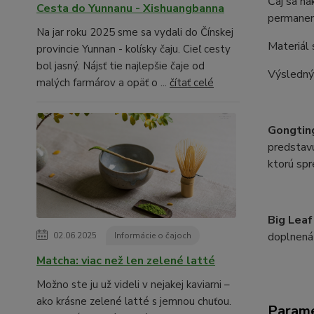
Čaj sa na
Cesta do Yunnanu - Xishuangbanna
permanent
Na jar roku 2025 sme sa vydali do Čínskej
Materiál 
provincie Yunnan - kolísky čaju. Cieľ cesty
bol jasný. Nájsť tie najlepšie čaje od
Výsledný 
malých farmárov a opäť o ...
čítať celé
Gongtin
predstavu
ktorú spr
Big Leaf
doplnená 
02.06.2025
Informácie o čajoch
Matcha: viac než len zelené latté
Možno ste ju už videli v nejakej kaviarni –
ako krásne zelené latté s jemnou chuťou.
Param