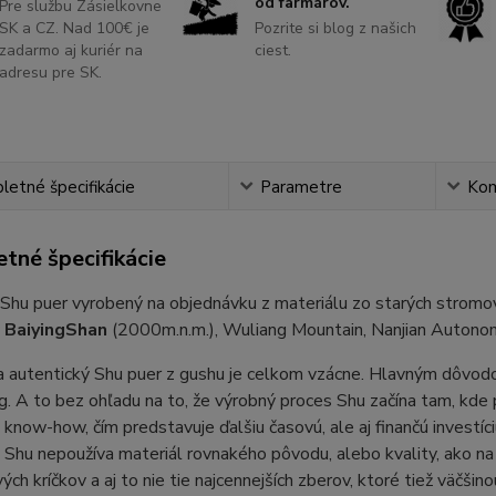
od farmárov.
Pre službu Zásielkovne
SK a CZ. Nad 100€ je
Pozrite si blog z našich
zadarmo aj kuriér na
ciest.
adresu pre SK.
etné špecifikácie
Parametre
Ko
tné špecifikácie
Shu puer vyrobený na objednávku z materiálu zo starých stromo
y
BaiyingShan
(2000m.n.m.), Wuliang Mountain, Nanjian Autono
a autentický Shu puer z gushu je celkom vzácne. Hlavným dôvodom
. A to bez ohľadu na to, že výrobný proces Shu začína tam, kde 
 know-how, čím predstavuje ďalšiu časovú, ale aj finančú investí
 Shu nepoužíva materiál rovnakého pôvodu, alebo kvality, ako na 
ých kríčkov a aj to nie tie najcennejších zberov, ktoré tiež väčši