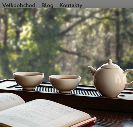
Veľkoobchod
Blog
Kontakty
Neviet
Hľadať
+421
Po-Pia
ína
Pu'er Shu a iný ferment
2023 BaiyingShan gushu Big Leaf Shu p
 BaiyingShan gushu Big Leaf Sh
Anci
Unikát
stromo
dedink
Autono
gushu 