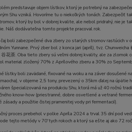
blém predstavuje objem lístkov, ktorý je potrebný na zabezpeč
ým Shu vzniká. Hovoríme tu o niekoľkých tonách. Zabezpečiť ta
tromov, ktorý by bol v dobrej kvalite, ale nebol pridrahý, nie je 
ie. Náš dodávateľna tomto projekte pracoval rok.
čaj boli zabezpečené dva zbery zo starých stromov rastúcich v o
nóm Yunnane. Prvý zber bol z konca jari (apríl), tvz. Chunweich
谷花茶. Oba tieto zbery sú veľmi dobrej kvality, ale za zlomok ce
bol material zložený 70% z Aprílového zberu a 30% zo Septem
é lístky boli zavädané, fixované na woku a na záver dosušené n
(maocha), v objeme 2,5 tony, prevezený o 35km ďalej na úpätie
váren špecializovaná na produkciu Shu, ktorá má už 40 ročnú tra
ného know-how (priestranné, dobre osvetlené a vetrané fermenta
é zásady a použitie čistej pramenitej vody pri fermentacií).
čný proces prebehol v polke Apríla 2024 a trval 35 dní pod ved
zrode tejto metódy v 70'tych rokoch a ktorý sa ešte aj ako 72 r