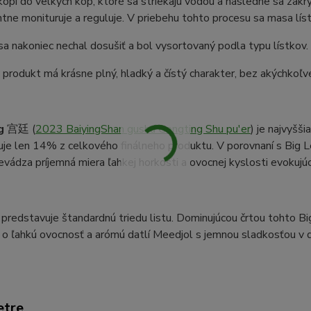
kopí do velkých kôp, ktoré sa striekaju vodou a následne sa zakr
ne monituruje a reguluje. V priebehu tohto procesu sa masa lí
sa nakoniec nechal dosušiť a bol vysortovaný podla typu lístkov.
produkt má krásne plný, hladký a čístý charakter, bez akýchkoľv
g
宫廷 (
2023 BaiyingShan gushu Gongting Shu pu'er
) je najvyšši
je len 14% z celkového finálneho produktu. V porovnaní s Big Le
evádza príjemná miera ľahkej horkosti a ovocnej kyslosti evokujú
predstavuje štandardnú triedu listu. Dominujúcou črtou tohto Bi
o ľahkú ovocnosť a arómú datlí Meedjol s jemnou sladkosťou v d
etre