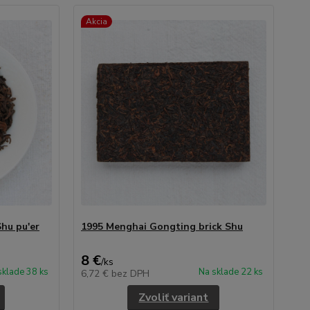
Akcia
hu pu'er
1995 Menghai Gongting brick Shu
8 €
/
ks
sklade 38 ks
Na sklade 22 ks
6,72 €
bez DPH
Zvoliť variant