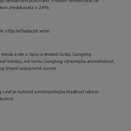
yjú termálnymi plachtami. Priebeh fermentácie sa
stkov zredukovala o 24%.
ek stôp nežiaducich aróm.
a trieda a ide o tipsy a drobné lístky. Gongting
af triedou, má tento Gongting výraznejšiu aromatickosť,
cej tmavé bobulovité ovocie.
g Leaf je hutnosť a krémovitejšia hladkosť nálevu
ochuti.