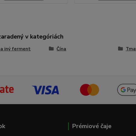
zaradený v kategóriách
 a iný ferment
Čína
Tmav
ok
Prémiové čaje