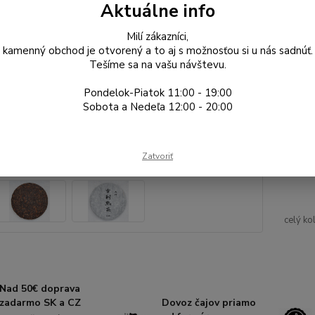
Dos
Aktuálne info
Gr
Milí zákazníci,
kamenný obchod je otvorený a to aj s možnosťou si u nás sadnúť.
Tešíme sa na vašu návštevu.
5,
Pondelok-Piatok 11:00 - 19:00
4,71
Sobota a Nedeľa 12:00 - 20:00
Číslo p
Zatvoriť
Výrobc
oblasť:
celý ko
Nad 50€ doprava
zadarmo SK a CZ
Dovoz čajov priamo