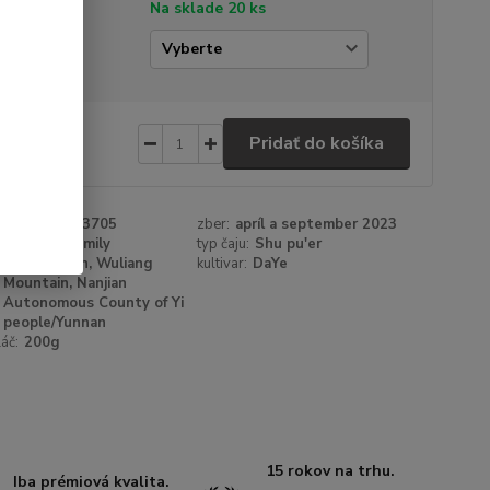
tupnosť
Na sklade 20 ks
amáž
60 €
/
ks
Pridať do košíka
 €
bez DPH
roduktu:
3453705
zber:
apríl a september 2023
a:
Mr. Luo family
typ čaju:
Shu pu'er
BaiyingShan, Wuliang
kultivar:
DaYe
Mountain, Nanjian
Autonomous County of Yi
people/Yunnan
láč:
200g
15 rokov na trhu.
Iba prémiová kvalita.