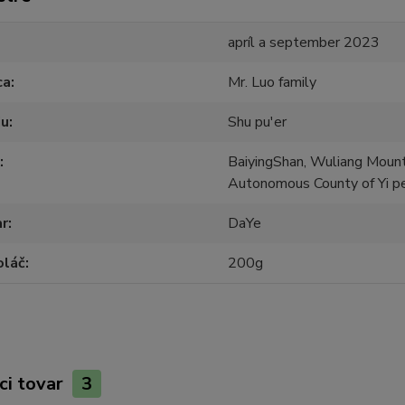
apríl a september 2023
ca
Mr. Luo family
ju
Shu pu'er
BaiyingShan, Wuliang Mounta
Autonomous County of Yi p
ar
DaYe
oláč
200g
ci tovar
3