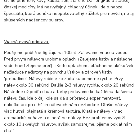
cítime plné tóny kávy, kakaa, soli, starého DaHongPao a sladkej,
čínskej medicíny. Má nezvyčajný, chladivý účinok. Ide o naozaj
špecialitu, ktorá ponúka neopakovateľný zážitok pre nových, no aj
skúsených nadšencov pu'erov.
...
Viacnálevová príprava
Použijeme približne 6g čaju na 100ml. Zalievame vriacou vodou.
Pred prvým nálevom urobíme oplach. (Zalejeme lístky a následne
vodu hneď zlejeme preč). Týmto oplachom spláchneme akékoľvek
nežiaduce nečistoty na povrchu lístkov a zároveň lístky
'prebudíme'. Nálevy robíme zo začiatku pomerne rýchle. Prvý
nalev okolo 30 sekúnd. Ďalšie 2-3 nálevy rýchle, okolo 20 sekúnd.
Následne už podľa chuti a farby pridávame ku každému ďalšiemu
nálevu čas. Ide o čaj, kde sa dá s prípravou experimentovať,
nakoľko ani pri dlhších nálevoch nám nezhorkne. Dlhšie nálevy -
viac hutná, olejnatá a krémová textúra. Kratšie nálevy - viac
aromatické, voňavé a minerálne nálevy. Bez problémov vydrží
okolo 10 skvelých nálevov, avšak samozrejme, pijeme pokiaľ nám
chutí.