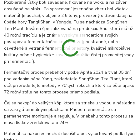
Pozbierané lístky boli zavädané, fixované na woku a na záver
dosušené na slnku. Po spracovaní jesenného zberu bol všetok
materiál (maocha), v objeme 2,5 tony, prevezený o 35km ďalej na
úpätie hory TangliShan, v Yongde. Tu sa nachádza SongShan
Tea Plant, továren špecializovaná na produkciu Shu, ktorá má už
40 ročnú tradíciu a je známa vysokým štandardom svojich
postupov a fermentačného know-how (priestranné, dobre
osvetlené a vetrané fermentačné priestory, kvalitné mikrobiálne
kultúry, prísne hygienické zásady a použitie čistej pramenitej vody
pri fermentacií).
Fermentačný proces prebehol v polke Apríla 2024 a trval 35 dní
pod vedením pána Yang, zakladateľa SongShan Tea Plant, ktorý
stál pri zrode tejto metódy v 70'tych rokoch a ktorý sa ešte aj ako
72 ročný stále na tomto procese priamo podiela.
Čaj sa nakopí do velkých kôp, ktoré sa striekaju vodou a následne
sa zakryjú termálnymi plachtami. Priebeh fermentácie sa
permanentne monituruje a reguluje. V priebehu tohto procesu sa
masa lístkov zredukovala o 24%.
Materiál sa nakoniec nechal dosušiť a bol vysortovaný podla typu