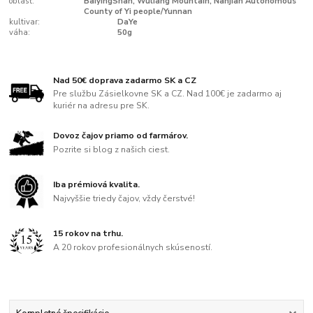
oblasť:
BaiyingShan, Wuliang Mountain, Nanjian Autonomous
County of Yi people/Yunnan
kultivar:
DaYe
váha:
50g
Nad 50€ doprava zadarmo SK a CZ
Pre službu Zásielkovne SK a CZ. Nad 100€ je zadarmo aj
kuriér na adresu pre SK.
Dovoz čajov priamo od farmárov.
Pozrite si blog z našich ciest.
Iba prémiová kvalita.
Najvyššie triedy čajov, vždy čerstvé!
15 rokov na trhu.
A 20 rokov profesionálnych skúseností.