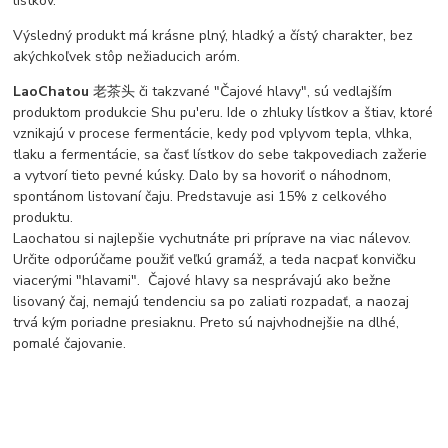
lístkov.
Výsledný produkt má krásne plný, hladký a čístý charakter, bez
akýchkoľvek stôp nežiaducich aróm.
LaoChatou
老茶头 či takzvané "Čajové hlavy", sú vedlajším
produktom produkcie Shu pu'eru. Ide o zhluky lístkov a štiav, ktoré
vznikajú v procese fermentácie, kedy pod vplyvom tepla, vlhka,
tlaku a fermentácie, sa časť lístkov do sebe takpovediach zažerie
a vytvorí tieto pevné kúsky. Dalo by sa hovoriť o náhodnom,
spontánom listovaní čaju. Predstavuje asi 15% z celkového
produktu.
Laochatou si najlepšie vychutnáte pri príprave na viac nálevov.
Určite odporúčame použiť veľkú gramáž, a teda nacpať konvičku
viacerými "hlavami". Čajové hlavy sa nesprávajú ako bežne
lisovaný čaj, nemajú tendenciu sa po zaliati rozpadať, a naozaj
trvá kým poriadne presiaknu. Preto sú najvhodnejšie na dlhé,
pomalé čajovanie.