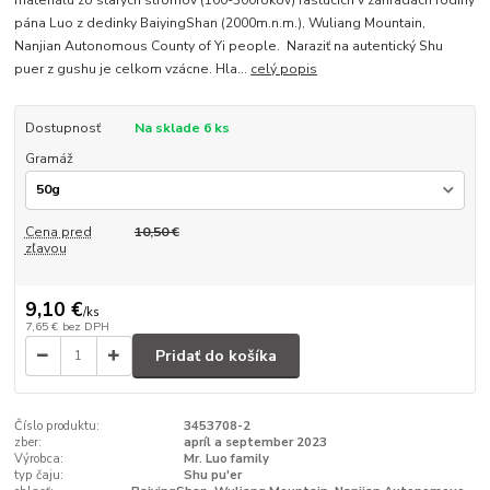
materiálu zo starých stromov (100-300rokov) rastúcich v záhradách rodiny
pána Luo z dedinky BaiyingShan (2000m.n.m.), Wuliang Mountain,
Nanjian Autonomous County of Yi people. Naraziť na autentický Shu
puer z gushu je celkom vzácne. Hla...
celý popis
Dostupnosť
Na sklade 6 ks
Gramáž
Cena pred
10,50 €
zľavou
9,10 €
/
ks
7,65 €
bez DPH
Pridať do košíka
Číslo produktu:
3453708-2
zber:
apríl a september 2023
Výrobca:
Mr. Luo family
typ čaju:
Shu pu'er