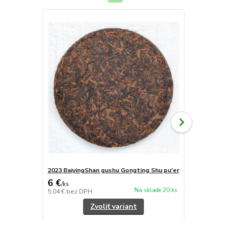
2023 BaiyingShan gushu Gongting Shu pu'er
2023 Baiying
6 €
5,60 €
/
ks
/
ks
Na sklade 20 ks
5,04 €
bez DPH
4,71 €
bez D
Zvoliť variant