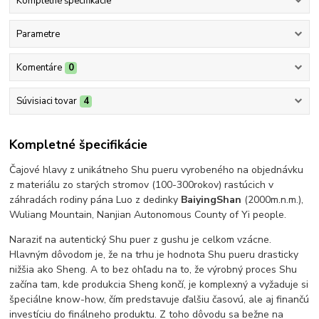
Kompletné špecifikácie
Parametre
Komentáre
0
Súvisiaci tovar
4
Kompletné špecifikácie
Čajové hlavy z unikátneho Shu pueru vyrobeného na objednávku
z materiálu zo starých stromov (100-300rokov) rastúcich v
záhradách rodiny pána Luo z dedinky
BaiyingShan
(2000m.n.m.),
Wuliang Mountain, Nanjian Autonomous County of Yi people.
Naraziť na autentický Shu puer z gushu je celkom vzácne.
Hlavným dôvodom je, že na trhu je hodnota Shu pueru drasticky
nižšia ako Sheng. A to bez ohľadu na to, že výrobný proces Shu
začína tam, kde produkcia Sheng končí, je komplexný a vyžaduje si
špeciálne know-how, čím predstavuje ďalšiu časovú, ale aj finančú
investíciu do finálneho produktu. Z toho dôvodu sa bežne na