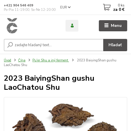
0
ks
+421 904 546 409
EUR
za
0 €
Po-Pia 11-19:00, So-Ne 12-20:00
Menu
Hľadať
Úvod
Čína
Pu'er Shu a iný ferment
2023 BaiyingShan gushu
LaoChatou Shu
2023 BaiyingShan gushu
LaoChatou Shu