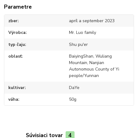
Parametre
zber
apríl a september 2023
Výrobca
Mr. Luo family
typ čaju
Shu pu'er
oblasť
BaiyingShan, Wuliang
Mountain, Nanjian
Autonomous County of Yi
people/Yunnan
kultivar
DaYe
váha
50g
Súvisiaci tovar
4