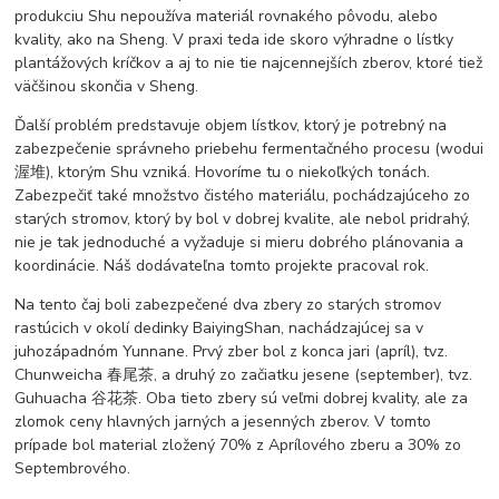
produkciu Shu nepoužíva materiál rovnakého pôvodu, alebo
kvality, ako na Sheng. V praxi teda ide skoro výhradne o lístky
plantážových kríčkov a aj to nie tie najcennejších zberov, ktoré tiež
väčšinou skončia v Sheng.
Ďalší problém predstavuje objem lístkov, ktorý je potrebný na
zabezpečenie správneho priebehu fermentačného procesu (wodui
渥堆), ktorým Shu vzniká. Hovoríme tu o niekoľkých tonách.
Zabezpečiť také množstvo čistého materiálu, pochádzajúceho zo
starých stromov, ktorý by bol v dobrej kvalite, ale nebol pridrahý,
nie je tak jednoduché a vyžaduje si mieru dobrého plánovania a
koordinácie. Náš dodávateľna tomto projekte pracoval rok.
Na tento čaj boli zabezpečené dva zbery zo starých stromov
rastúcich v okolí dedinky BaiyingShan, nachádzajúcej sa v
juhozápadnóm Yunnane. Prvý zber bol z konca jari (apríl), tvz.
Chunweicha 春尾茶, a druhý zo začiatku jesene (september), tvz.
Guhuacha 谷花茶. Oba tieto zbery sú veľmi dobrej kvality, ale za
zlomok ceny hlavných jarných a jesenných zberov. V tomto
prípade bol material zložený 70% z Aprílového zberu a 30% zo
Septembrového.