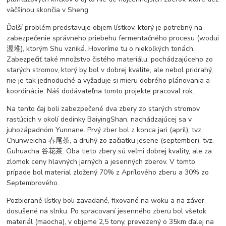
väčšinou skončia v Sheng.
Ďalší problém predstavuje objem lístkov, ktorý je potrebný na
zabezpečenie správneho priebehu fermentačného procesu (wodui
渥堆), ktorým Shu vzniká. Hovoríme tu o niekoľkých tonách.
Zabezpečiť také množstvo čistého materiálu, pochádzajúceho zo
starých stromov, ktorý by bol v dobrej kvalite, ale nebol pridrahý,
nie je tak jednoduché a vyžaduje si mieru dobrého plánovania a
koordinácie. Náš dodávateľna tomto projekte pracoval rok.
Na tento čaj boli zabezpečené dva zbery zo starých stromov
rastúcich v okolí dedinky BaiyingShan, nachádzajúcej sa v
juhozápadnóm Yunnane. Prvý zber bol z konca jari (apríl), tvz.
Chunweicha 春尾茶, a druhý zo začiatku jesene (september), tvz.
Guhuacha 谷花茶. Oba tieto zbery sú veľmi dobrej kvality, ale za
zlomok ceny hlavných jarných a jesenných zberov. V tomto
prípade bol material zložený 70% z Aprílového zberu a 30% zo
Septembrového.
Pozbierané lístky boli zavädané, fixované na woku a na záver
dosušené na slnku. Po spracovaní jesenného zberu bol všetok
materiál (maocha), v objeme 2,5 tony, prevezený o 35km ďalej na