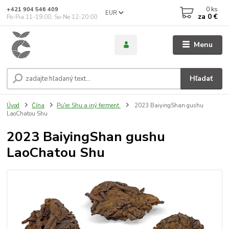
0
ks
+421 904 546 409
EUR
za
0 €
Po-Pia 11-19:00, So-Ne 12-20:00
Menu
Hľadať
Úvod
Čína
Pu'er Shu a iný ferment
2023 BaiyingShan gushu
LaoChatou Shu
2023 BaiyingShan gushu
LaoChatou Shu