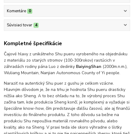
Komentáre
0
Súvisiaci tovar
4
Kompletné špecifikácie
Čajové hlavy z unikátneho Shu pueru vyrobeného na objednávku
z materiálu zo starých stromov (100-300rokov) rastúcich v
záhradách rodiny pána Luo z dedinky
BaiyingShan
(2000m.n.m.),
Wuliang Mountain, Nanjian Autonomous County of Yi people.
Naraziť na autentický Shu puer z gushu je celkom vzácne.
Hlavným dôvodom je, že na trhu je hodnota Shu pueru drasticky
nižšia ako Sheng. A to bez ohľadu na to, že výrobný proces Shu
začína tam, kde produkcia Sheng končí, je komplexný a vyžaduje si
špeciálne know-how, čím predstavuje ďalšiu časovú, ale aj finančú
investíciu do finálneho produktu. Z toho dôvodu sa bežne na
produkciu Shu nepoužíva materiál rovnakého pôvodu, alebo
kvality, ako na Sheng. V praxi teda ide skoro výhradne o lístky
plantážových kríčkov a aj to nie tie najcennejších zberov, ktoré tiež