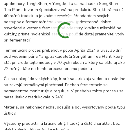
úpätie hory TangliShan, v Yongde. Tu sa nachádza SongShan
Tea Plant, továren špecializovaná na produkciu Shu, ktorá má už
40 ročnú tradíciu a je známa vysokým štandardom svojich
postupov a fermentačného know-how (priestranné, dobre
osvetlené a vetrané fermentačné priestory, kvalitné mikrobiálne
kultúry, prísne hygienické zásady a použitie čistej pramenitej vody
pri fermentacií).
Fermentačný proces prebehol v polke Apríla 2024 a trval 35 dní
pod vedením pána Yang, zakladateľa SongShan Tea Plant, ktorý
stál pri zrode tejto metódy v 70'tych rokoch a ktorý sa ešte aj ako
72 ročný stále na tomto procese priamo podiela.
Čaj sa nakopí do velkých kôp, ktoré sa striekaju vodou a následne
sa zakryjú termálnymi plachtami. Priebeh fermentácie sa
permanentne monituruje a reguluje. V priebehu tohto procesu sa
masa lístkov zredukovala o 24%.
Materiál sa nakoniec nechal dosušiť a bol vysortovaný podla typu
lístkov.
Výsledný produkt má krásne plný, hladký a čístý charakter, bez
akýchkoľvek stôp nežiaducich aróm.