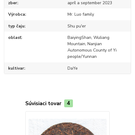
zber
apríl a september 2023
Výrobca
Mr. Luo family
typ čaju
Shu pu'er
oblasť
BaiyingShan, Wuliang
Mountain, Nanjian
Autonomous County of Yi
people/Yunnan
kultivar
DaYe
Súvisiaci tovar
4