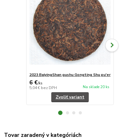
2023 BaiyingShan gushu Gongting Shu pu'er
2023 Baiying
6 €
5,60 €
/
ks
/
ks
Na sklade 20 ks
5,04 €
bez DPH
4,71 €
bez D
Zvoliť variant
Tovar zaradený v kategóriách