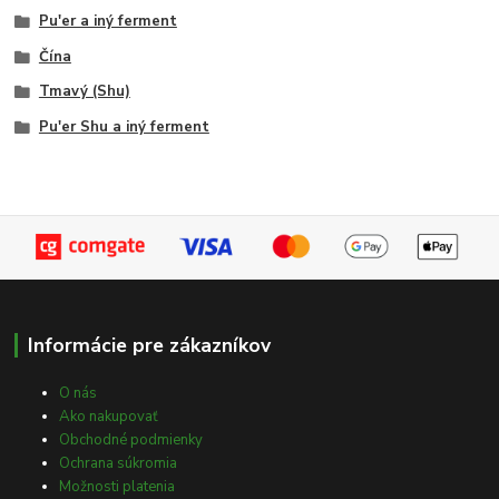
Pu'er a iný ferment
Čína
Tmavý (Shu)
Pu'er Shu a iný ferment
Informácie pre zákazníkov
O nás
Ako nakupovať
Obchodné podmienky
Ochrana súkromia
Možnosti platenia