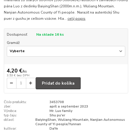
materiálu zo starých stromov (100-300rokov) rastúcich v záhradách rodiny
pána Luo z dedinky BaiyingShan (2000m.n.m.), Wuliang Mountain,
Nanjian Autonomous County of Yi people. Naraziť na autentický Shu
puer z gushu je celkom vzácne. Hla...
celý popis
Dostupnosť
Na sklade 16 ks
Gramáž
4,20 €
/
ks
3,53 €
bez DPH
Pridať do košíka
Číslo produktu:
3453708
zber:
apríl a september 2023
Výrobca:
Mr. Luo family
typ čaju:
Shu pu'er
oblasť:
BaiyingShan, Wuliang Mountain, Nanjian Autonomous
County of Yi people/Yunnan
kultivar:
DaYe