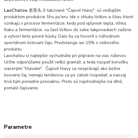
LaoChatou
老茶头 či takzvané "Čajové hlavy", sú vedlajším
produktom produkcie Shu pu'eru. Ide o zhluky lístkov a štiav, ktoré
vznikajú v procese fermentácie, kedy pod vplyvom tepla, vlhka,
tlaku a fermentácie, sa časť lístkov do sebe takpovediach zažerie
a vytvorí tieto pevné kúsky. Dalo by sa hovoriť o náhodnom,
spontánom listovaní čaju. Predstavuje asi 15% z celkového
produktu.
Laochatou si najlepšie vychutnáte pri príprave na viac nálevov.
Určite odporúčame použiť veľkú gramáž, a teda nacpať konvičku
viacerými "hlavami". Čajové hlavy sa nesprávajú ako bežne
lisovaný čaj, nemajú tendenciu sa po zaliati rozpadať, a naozaj
trvá kým poriadne presiaknu. Preto sú najvhodnejšie na dlhé,
pomalé čajovanie.
Parametre