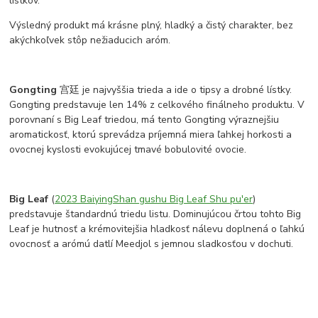
lístkov.
Výsledný produkt má krásne plný, hladký a čistý charakter, bez
akýchkoľvek stôp nežiaducich aróm.
Gongting
宫廷 je najvyššia trieda a ide o tipsy a drobné lístky.
Gongting predstavuje len 14% z celkového finálneho produktu. V
porovnaní s Big Leaf triedou, má tento Gongting výraznejšiu
aromatickosť, ktorú sprevádza príjemná miera ľahkej horkosti a
ovocnej kyslosti evokujúcej tmavé bobulovité ovocie.
Big Leaf
(
2023 BaiyingShan gushu Big Leaf Shu pu'er
)
predstavuje štandardnú triedu listu. Dominujúcou črtou tohto Big
Leaf je hutnosť a krémovitejšia hladkosť nálevu doplnená o ľahkú
ovocnosť a arómú datlí Meedjol s jemnou sladkosťou v dochuti.