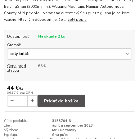
stromov (100-300rokov) rastúcich v záhradách rodiny pána Luo z dedinky
BaiyingShan (2000m.n.m.), Wuliang Mountain, Nanjian Autonomous
County of Yi people. Naraziť na autentický Shu puer z gushu je celkom
vzácne. Hlavným dôvodom je, že ...
celý popis
Dostupnosť
Na sklade 2 ks
Gramáž
Cena pred
55 €
zľavou
44 €
/
ks
36,97 €
bez DPH
Pridať do košíka
Číslo produktu:
3453704-3
zber:
apríl a september 2023
Výrobca:
Mr. Luo family
typ čaju:
Shu pu'er