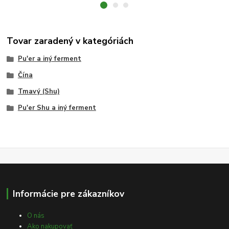
Tovar zaradený v kategóriách
Pu'er a iný ferment
Čína
Tmavý (Shu)
Pu'er Shu a iný ferment
Informácie pre zákazníkov
O nás
Ako nakupovať