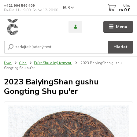
0
ks
+421 904 546 409
EUR
za
0 €
Po-Pia 11-19:00, So-Ne 12-20:00
Menu
Hľadať
Úvod
Čína
Pu'er Shu a iný ferment
2023 BaiyingShan gushu
Gongting Shu pu'er
2023 BaiyingShan gushu
Gongting Shu pu'er