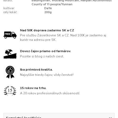
oblasť:
BaiyingShan, Wuliang Mountain, Nanjian Autonomous
County of Yi people/Yunnan
kultivar:
DaYe
celý koláč:
200g
Nad 50€ doprava zadarmo SK a CZ
Pre službu Zásielkovne SK a CZ. Nad 100€ je zadarmo aj
kuriér na adresu pre SK.
Dovoz čajov priamo od farmárov.
Pozrite si blog z našich ciest.
Iba prémiová kvalita.
Najvyššie triedy čajov, vždy čerstvé!
15 rokov na trhu.
A 20 rokov profesionálnych skúseností.