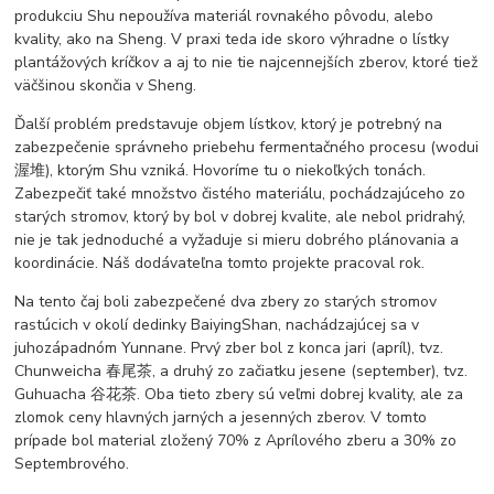
produkciu Shu nepoužíva materiál rovnakého pôvodu, alebo
kvality, ako na Sheng. V praxi teda ide skoro výhradne o lístky
plantážových kríčkov a aj to nie tie najcennejších zberov, ktoré tiež
väčšinou skončia v Sheng.
Ďalší problém predstavuje objem lístkov, ktorý je potrebný na
zabezpečenie správneho priebehu fermentačného procesu (wodui
渥堆), ktorým Shu vzniká. Hovoríme tu o niekoľkých tonách.
Zabezpečiť také množstvo čistého materiálu, pochádzajúceho zo
starých stromov, ktorý by bol v dobrej kvalite, ale nebol pridrahý,
nie je tak jednoduché a vyžaduje si mieru dobrého plánovania a
koordinácie. Náš dodávateľna tomto projekte pracoval rok.
Na tento čaj boli zabezpečené dva zbery zo starých stromov
rastúcich v okolí dedinky BaiyingShan, nachádzajúcej sa v
juhozápadnóm Yunnane. Prvý zber bol z konca jari (apríl), tvz.
Chunweicha 春尾茶, a druhý zo začiatku jesene (september), tvz.
Guhuacha 谷花茶. Oba tieto zbery sú veľmi dobrej kvality, ale za
zlomok ceny hlavných jarných a jesenných zberov. V tomto
prípade bol material zložený 70% z Aprílového zberu a 30% zo
Septembrového.