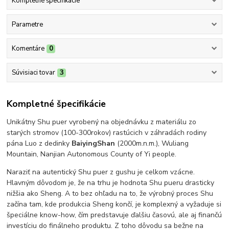
Kompletné špecifikácie
Parametre
Komentáre
0
Súvisiaci tovar
3
Kompletné špecifikácie
Unikátny Shu puer vyrobený na objednávku z materiálu zo
starých stromov (100-300rokov) rastúcich v záhradách rodiny
pána Luo z dedinky
BaiyingShan
(2000m.n.m.), Wuliang
Mountain, Nanjian Autonomous County of Yi people.
Naraziť na autentický Shu puer z gushu je celkom vzácne.
Hlavným dôvodom je, že na trhu je hodnota Shu pueru drasticky
nižšia ako Sheng. A to bez ohľadu na to, že výrobný proces Shu
začína tam, kde produkcia Sheng končí, je komplexný a vyžaduje si
špeciálne know-how, čím predstavuje ďalšiu časovú, ale aj finančú
investíciu do finálneho produktu. Z toho dôvodu sa bežne na