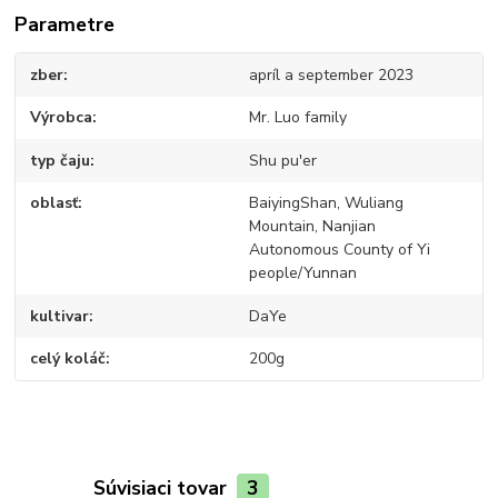
Parametre
zber
apríl a september 2023
Výrobca
Mr. Luo family
typ čaju
Shu pu'er
oblasť
BaiyingShan, Wuliang
Mountain, Nanjian
Autonomous County of Yi
people/Yunnan
kultivar
DaYe
celý koláč
200g
Súvisiaci tovar
3