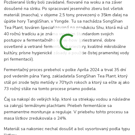
Pozbierané lístky boli zavädané, fixované na woku a na záver
dosušené na slnku. Po spracovaní jesenného zberu bol všetok
materiál (maocha), v objeme 2,5 tony, prevezený o 35km ďalej na
úpätie hory TangliShan, v Yongde. Tu sa nachádza SongShan
Tea Plant, továren špecializovaná na produkciu Shu, ktorá má už
40 ročnú tradíciu a je známa vysokým štandardom svojich
postupov a fermentačného know-how (priestranné, dobre
osvetlené a vetrané fermentačné priestory, kvalitné mikrobiálne
kultúry, prísne hygienické zásady a použitie čistej pramenitej vody
pri fermentacií).
Fermentačný proces prebehol v polke Apríla 2024 a trval 35 dní
pod vedením pána Yang, zakladateľa SongShan Tea Plant, ktorý
stál pri zrode tejto metódy v 70'tych rokoch a ktorý sa ešte aj ako
73 ročný stále na tomto procese priamo podiela.
Čaj sa nakopí do velkých kôp, ktoré sa striekaju vodou a následne
sa zakryjú termálnymi plachtami. Priebeh fermentácie sa
permanentne monituruje a reguluje. V priebehu tohto procesu sa
masa lístkov zredukovala o 24%.
Materiál sa nakoniec nechal dosušiť a bol vysortovaný podla typu