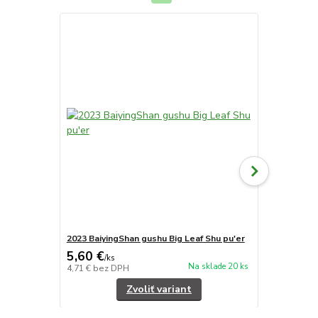
2023 BaiyingShan gushu Big Leaf Shu pu'er
2023 Nuofu 
5,60 €
3,40 €
/
ks
/
ks
Na sklade 20 ks
4,71 €
bez DPH
2,86 €
bez D
Zvoliť variant