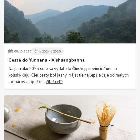
08
.
10
.
2025
Čína 2024 a 2025
Cesta do Yunnanu - Xishuangbanna
Na jar roku 2025 sme sa vydali do Čínskej provincie Yunnan -
kolísky čaju. Cieľ cesty bol jasný. Nájsť tie najlepšie čaje od malých
farmárov a opäť o ...
čítať celé