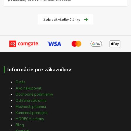
Zobraziť všetky články
Informácie pre zákazníkov
O nás
Ako nakupovať
Obchodné podmienky
Ochrana súkromia
Možnosti platenia
Kamenná predajna
HORECA a firmy
Blog