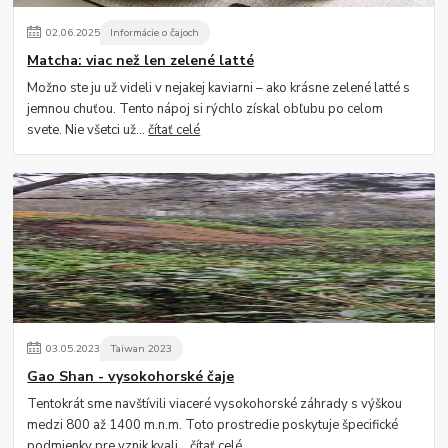
02
.
06
.
2025
Informácie o čajoch
Matcha: viac než len zelené latté
Možno ste ju už videli v nejakej kaviarni – ako krásne zelené latté s
jemnou chuťou. Tento nápoj si rýchlo získal obľubu po celom
svete. Nie všetci už...
čítať celé
03
.
05
.
2023
Taiwan 2023
Gao Shan - vysokohorské čaje
Tentokrát sme navštívili viaceré vysokohorské záhrady s výškou
medzi 800 až 1400 m.n.m. Toto prostredie poskytuje špecifické
podmienky pre vznik kvali...
čítať celé