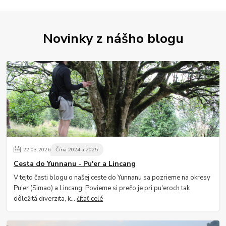
Novinky z nášho blogu
22
.
03
.
2026
Čína 2024 a 2025
Cesta do Yunnanu - Pu'er a Lincang
V tejto časti blogu o našej ceste do Yunnanu sa pozrieme na okresy
Pu'er (Simao) a Lincang. Povieme si prečo je pri pu'eroch tak
dôležitá diverzita, k...
čítať celé