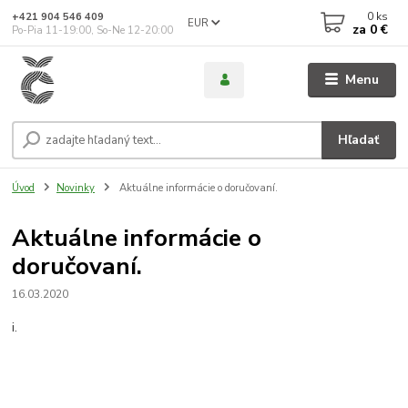
0
ks
+421 904 546 409
EUR
za
0 €
Po-Pia 11-19:00, So-Ne 12-20:00
Menu
Hľadať
Úvod
Novinky
Aktuálne informácie o doručovaní.
Aktuálne informácie o
doručovaní.
16.03.2020
i.