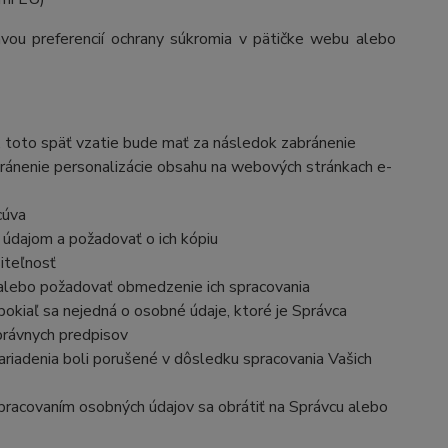
vou preferencií ochrany súkromia v pätičke webu alebo
 toto späť vzatie bude mať za násle
dok zabránenie
ránenie personalizácie obsahu na webových stránkach e-
cúva
 údajom a požadovať o ich kópiu
iteľnosť
 alebo požadovať obmedzenie ich spracovania
okiaľ sa nejedná o osobné údaje, ktoré je Správca
právnych predpisov
ariadenia boli porušené v dôsledku spracovania Vašich
 spracovaním osobných údajov sa obrátiť na Správcu alebo