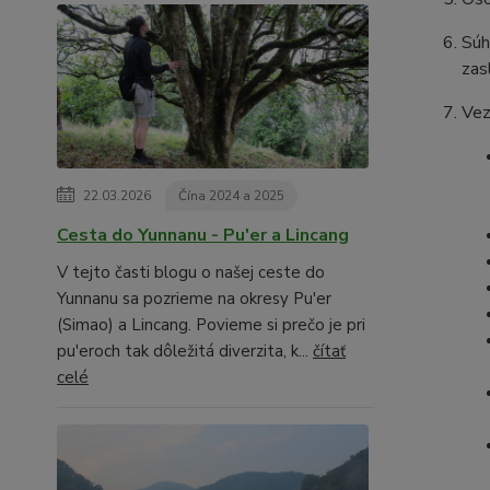
Súh
zas
Vez
22.03.2026
Čína 2024 a 2025
Cesta do Yunnanu - Pu'er a Lincang
V tejto časti blogu o našej ceste do
Yunnanu sa pozrieme na okresy Pu'er
(Simao) a Lincang. Povieme si prečo je pri
pu'eroch tak dôležitá diverzita, k...
čítať
celé