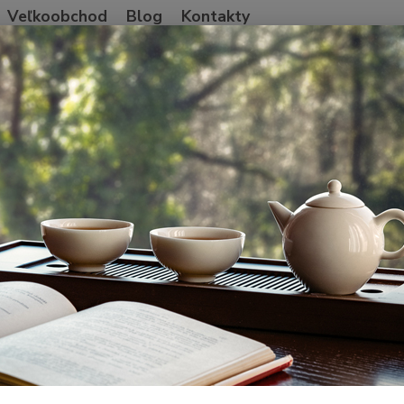
Veľkoobchod
Blog
Kontakty
Neviet
Hľadať
+421
Po-Pia
úhlas so spracovaním osobných údajov pre účely zobrazovania marketing
as so spracovaním osobných úda
etingových ponúk
ľujete týmto súhlas Premium tea s.r.o., so sídlom Grosslingova
žka
69403/B
(ďalej len
„Správca“
), aby v zmysle nariadenia E
ických osôb v súvislosti so spracovaním osobných údajov a voľ
eobecné nariadenie o ochrane osobných údajov) (ďalej len
„Naria
marketingové cookies (anonymné)
aktivita užívateľa (prehliadané produkty a stránky, nákupné sp