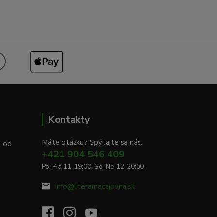
Kontakty
Máte otázku? Spýtajte sa nás.
o od
+421 904 546 409
Po-Pia 11-19:00, So-Ne 12-20:00
info@literarnacajovna.sk