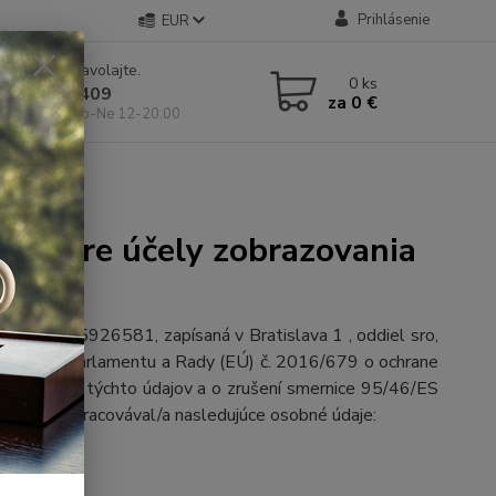
Prihlásenie
EUR
e si rady? Zavolajte.
0
ks
 904 546 409
za
0 €
 11-19:00, So-Ne 12-20:00
ových ponúk
jov pre účely zobrazovania
 49, IČO 45926581, zapísaná v Bratislava 1 , oddiel sro,
urópskeho parlamentu a Rady (EÚ) č. 2016/679 o ochrane
nom pohybe týchto údajov a o zrušení smernice 95/46/ES
denie“
), spracovával/a nasledujúce osobné údaje:
rávanie)