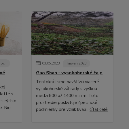
joch
03
.
05
.
2023
Taiwan 2023
ené
Gao Shan - vysokohorské čaje
Tentokrát sme navštívili viaceré
kej
vysokohorské záhrady s výškou
latté s
medzi 800 až 1400 m.n.m. Toto
si rýchlo
prostredie poskytuje špecifické
e. Nie
podmienky pre vznik kvali...
čítať celé