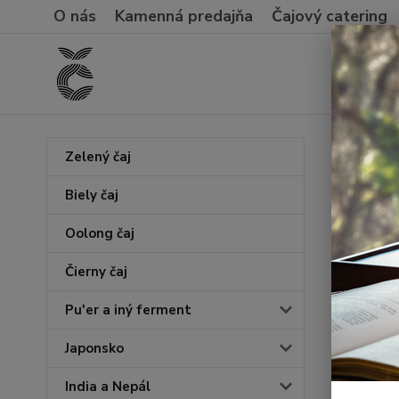
O nás
Kamenná predajňa
Čajový catering
Úvod
S
Zelený čaj
Súhl
Biely čaj
mark
Oolong čaj
Ude
Čierny čaj
vlo
Pu'er a iný ferment
fyz
(vš
Japonsko
India a Nepál