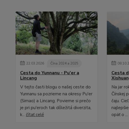
22
.
03
.
2026
Čína 2024 a 2025
08
.
10
.
Cesta do Yunnanu - Pu'er a
Cesta d
Lincang
Xishua
V tejto časti blogu o našej ceste do
Na jar r
Yunnanu sa pozrieme na okresy Pu'er
Čínskej p
(Simao) a Lincang. Povieme si prečo
čaju. Cie
je pri pu'eroch tak dôležitá diverzita,
najlepši
k...
čítať celé
opäť o ...