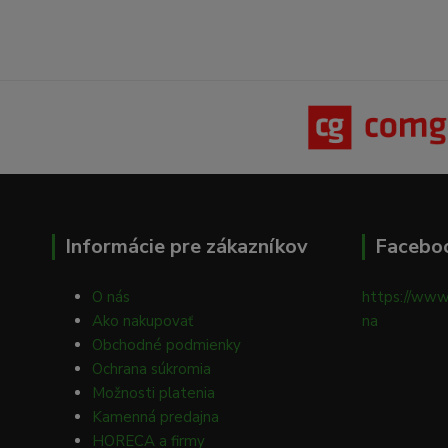
Informácie pre zákazníkov
Facebo
O nás
https://www
Ako nakupovať
na
Obchodné podmienky
Ochrana súkromia
Možnosti platenia
Kamenná predajna
HORECA a firmy