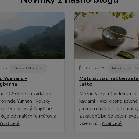
2025
Čína 2024 a 2025
02
.
06
.
2025
Informácie o ča
o Yunnanu -
Matcha: viac než len zel
ngbanna
latté
oku 2025 sme sa vydali do
Možno ste ju už videli v neja
rovincie Yunnan - kolísky
kaviarni – ako krásne zelené 
ľ cesty bol jasný. Nájsť tie
jemnou chuťou. Tento nápoj 
e čaje od malých farmárov a
získal obľubu po celom svet
čítať celé
všetci už...
čítať celé