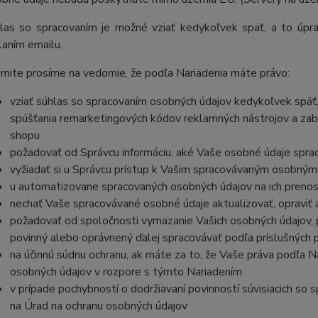
las so spracovaním je možné vziať kedykoľvek späť, a to
úpra
laním emailu.
mite prosíme na vedomie, že podľa Nariadenia máte právo:
vziať súhlas so spracovaním osobných údajov kedykoľvek späť,
spúšťania remarketingových kódov reklamných nástrojov a zab
shopu
požadovať od Správcu informáciu, aké Vaše osobné údaje spra
vyžiadať si u Správcu prístup k Vašim spracovávaným osobným
u automatizovane spracovaných osobných údajov na ich prenos
nechať Vaše spracovávané osobné údaje aktualizovať, opraviť
požadovať od spoločnosti vymazanie Vašich osobných údajov, p
povinný alebo oprávnený ďalej spracovávať podľa príslušných 
na účinnú súdnu ochranu, ak máte za to, že Vaše práva podľa N
osobných údajov v rozpore s týmto Nariadením
v prípade pochybností o dodržiavaní povinností súvisiacich so
na Úrad na ochranu osobných údajov