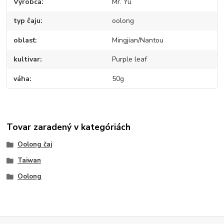
Výrobca
Mr. Yu
typ čaju
oolong
oblasť
Mingjian/Nantou
kultivar
Purple leaf
váha
50g
Tovar zaradený v kategóriách
Oolong čaj
Taiwan
Oolong