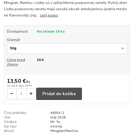
Mingjian, Nantou. Lístky sú z vyšlachtenej purpurovej variety. Ručný zber.
Lístky purpurovej variety majú vysoký obsah antokyanínov (patria medzi
ne flavonoidy), pig...
celý popis
Dostupnosť
Na sklade 16 ks
Gramáž
Cena pred
15 €
zľavou
13,50 €
/
ks
11,34 €
bez DPH
Pridať do košíka
Číslo produktu:
48054-2
zber:
máj 2026
Výrobca:
Mr. Yu
typ čaju:
oolong
oblasť:
Mingjian/Nantou