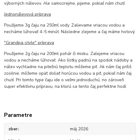
výborných nálevov. Ale samozrejme, pijeme, pokiaľ nám chutí.
Jednonálevová príprava
Použijeme 3g čaju na 250ml vody. Zalievame vriacou vodou a
necháme lúhovať 4-5 minút. Následne zlejeme a čaj máme hotový.
"Grandpa-style" príprava
Použijeme 2g čaju na 200ml pohár či misku. Zalejeme vriacou
vodou a necháme lúhovať. Ako lístky padnú na spodok nádoby a
nálev vychladne na piteľnú teplotu môžeme piť. Ak nám čaj príliš
zosilnie, môžeme opäť doliať horúcou vodou a piť, pokiaľ nám čaj
chutí. Pri tomto type čaju ide o veľmi jednoduchú, no zároveň
super efektívnu prípravu, na ktorú sa tento čaj perfektne hodí.
Parametre
zber
máj 2026