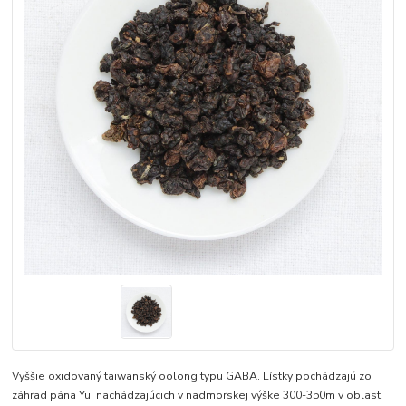
Vyššie oxidovaný taiwanský oolong typu GABA. Lístky pochádzajú zo
záhrad pána Yu, nachádzajúcich v nadmorskej výške 300-350m v oblasti