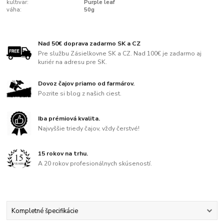
kultivar:
Purple leaf
váha:
50g
Nad 50€ doprava zadarmo SK a CZ
Pre službu Zásielkovne SK a CZ. Nad 100€ je zadarmo aj
kuriér na adresu pre SK.
Dovoz čajov priamo od farmárov.
Pozrite si blog z našich ciest.
Iba prémiová kvalita.
Najvyššie triedy čajov, vždy čerstvé!
15 rokov na trhu.
A 20 rokov profesionálnych skúseností.
Kompletné špecifikácie