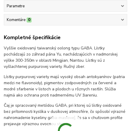
Parametre
Komentáre
0
Kompletné špecifikácie
Vyššie oxidovaný taiwanský oolong typu GABA. Lístky
pochádzajú zo záhrad pána Yu, nachádzajúcich v nadmorskej
výške 300-350m v oblasti Mingjian, Nantou. Lístky sú z
vyšlachtenej purpurovej variety. Ručný zber.
Lístky purpurovej variety majú vysoký obsah antokyanínov (patria
medzi ne flavonoidy), pigmentov zodpovedných za červené a
modré sfarbenie v listoch a plodoch u rôznych rastlín. Slúžia
najmä ako ochrana proti nadmernému UV žiareniu.
Čaj je spracovaný metódou GABA, pri ktorej sú lístky oxidované
bez prítomnosti kyslíka v dusíkovej atmosfére, čo spôsobí výrazné
nahromadenie kyseliny gaba-maslovej, čo sa v chuťovom profile
prejavuje výraznou ovocnou stopou.