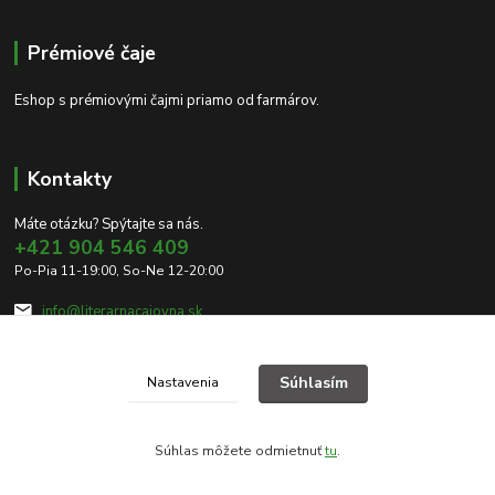
Prémiové čaje
Eshop s prémiovými čajmi priamo od farmárov.
Kontakty
Máte otázku? Spýtajte sa nás.
+421 904 546 409
Po-Pia 11-19:00, So-Ne 12-20:00
info@literarnacajovna.sk
Súhlasím
Nastavenia
Súhlas môžete odmietnuť
tu
.
Vytvorené na
Eshop-rychlo.sk