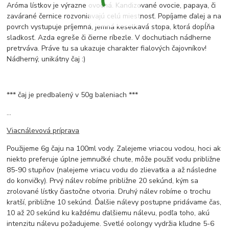
Aróma lístkov je výrazne ovocná. Kandizované ovocie, papaya, či
zavárané černice rozvoniavajú celú miestnosť. Popíjame ďalej a na
povrch vystupuje príjemná, jemná keselkavá stopa, ktorá dopĺňa
sladkosť. Azda egreše či čierne ríbezle. V dochutiach nádherne
pretrváva. Práve tu sa ukazuje charakter fialových čajovníkov!
Nádherný, unikátny čaj :)
*** čaj je predbalený v 50g baleniach ***
...
Viacnálevová príprava
Použijeme 6g čaju na 100ml vody. Zalejeme vriacou vodou, hoci ak
niekto preferuje úplne jemnučké chute, môže použiť vodu približne
85-90 stupňov (nalejeme vriacu vodu do zlievatka a až následne
do konvičky). Prvý nálev robíme približne 20 sekúnd, kým sa
zrolované lístky čiastočne otvoria. Druhý nálev robíme o trochu
kratší, približne 10 sekúnd. Ďalšie nálevy postupne pridávame čas,
10 až 20 sekúnd ku každému ďalšiemu nálevu, podľa toho, akú
intenzitu nálevu požadujeme. Svetlé oolongy vydržia kľudne 5-6