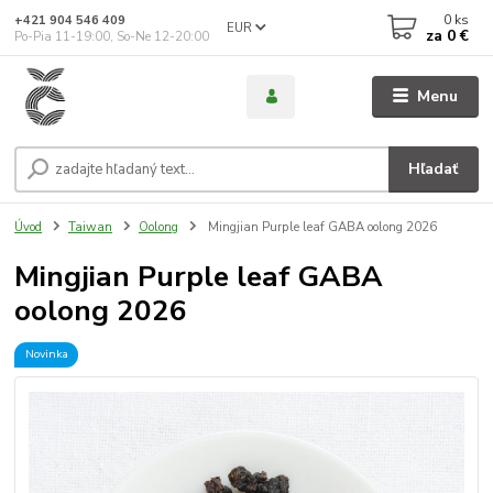
0
ks
+421 904 546 409
EUR
za
0 €
Po-Pia 11-19:00, So-Ne 12-20:00
Menu
Hľadať
Úvod
Taiwan
Oolong
Mingjian Purple leaf GABA oolong 2026
Mingjian Purple leaf GABA
oolong 2026
Novinka