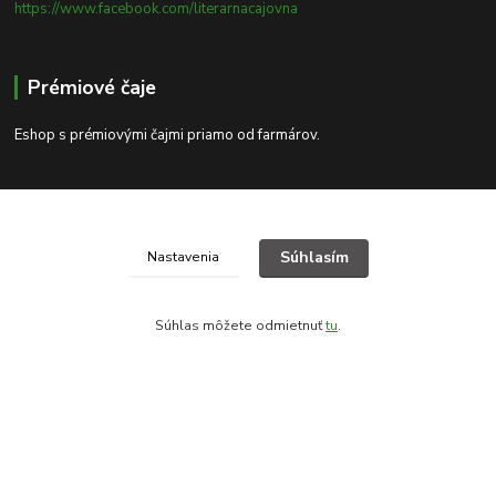
https://www.facebook.com/literarnacajovna
Prémiové čaje
Eshop s prémiovými čajmi priamo od farmárov.
Kontakty
Súhlasím
Nastavenia
Máte otázku? Spýtajte sa nás.
+421 904 546 409
Po-Pia 11-19:00, So-Ne 12-20:00
Súhlas môžete odmietnuť
tu
.
info@literarnacajovna.sk