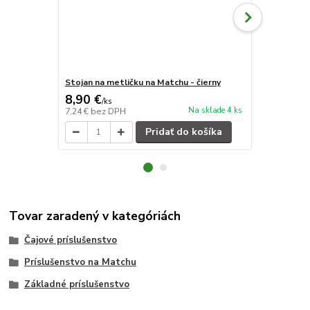
Stojan na metličku na Matchu - čierny
"Chashaku" 
8,90 €
3,90 €
/
ks
/
ks
Na sklade 4 ks
7,24 €
bez DPH
3,17 €
bez D
Pridať do košíka
Tovar zaradený v kategóriách
Čajové príslušenstvo
Príslušenstvo na Matchu
Základné príslušenstvo