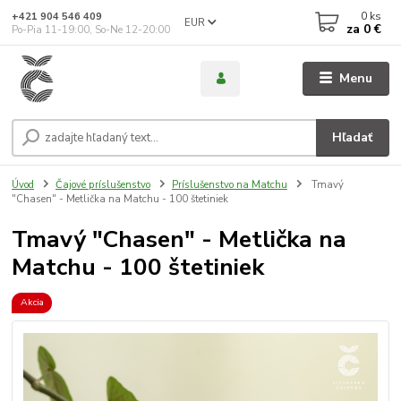
0
ks
+421 904 546 409
EUR
za
0 €
Po-Pia 11-19:00, So-Ne 12-20:00
Menu
Hľadať
Úvod
Čajové príslušenstvo
Príslušenstvo na Matchu
Tmavý
"Chasen" - Metlička na Matchu - 100 štetiniek
Tmavý "Chasen" - Metlička na
Matchu - 100 štetiniek
Akcia