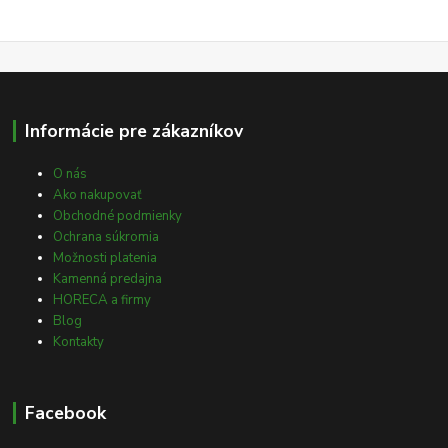
Informácie pre zákazníkov
O nás
Ako nakupovať
Obchodné podmienky
Ochrana súkromia
Možnosti platenia
Kamenná predajna
HORECA a firmy
Blog
Kontakty
Facebook