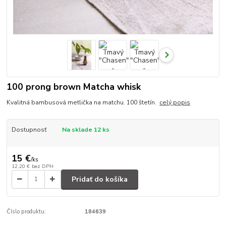
100 prong brown Matcha whisk
Kvalitná bambusová metlička na matchu. 100 štetín.
celý popis
Dostupnosť
Na sklade 12 ks
15 €
/
ks
12,20 €
bez DPH
Pridať do košíka
Číslo produktu:
184639