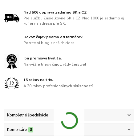
Nad 50€ doprava zadarmo SK a CZ
Pre službu Zásielkovne SK a CZ. Nad 100€ je zadarmo aj
kuriér na adresu pre SK.
Dovoz čajov priamo od farmárov.
Pozrite si blog z našich ciest.
Iba prémiová kvalita.
Najvyššie triedy čajov, vždy čerstvé!
15 rokov na trhu.
A 20 rokov profesionálnych skúseností.
Kompletné špecifikácie
Komentáre
0