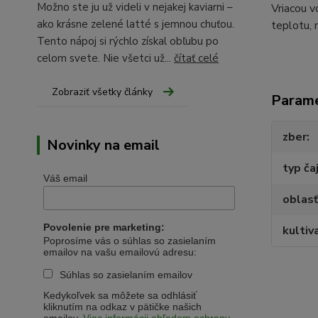
Možno ste ju už videli v nejakej kaviarni –
Vriacou v
ako krásne zelené latté s jemnou chuťou.
teplotu, 
Tento nápoj si rýchlo získal obľubu po
celom svete. Nie všetci už...
čítať celé
Zobraziť všetky články
Param
zber
Novinky na email
typ ča
Váš email
oblasť
Povolenie pre marketing:
kultiv
Poprosíme vás o súhlas so zasielaním
emailov na vašu emailovú adresu:
Súhlas so zasielaním emailov
Kedykoľvek sa môžete sa odhlásiť
kliknutím na odkaz v pätičke našich