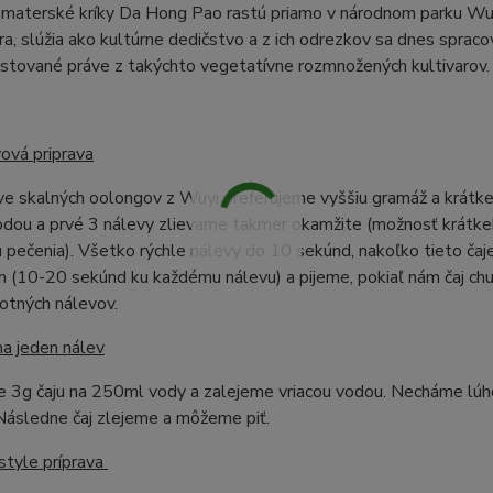
materské kríky Da Hong Pao rastú priamo v národnom parku Wuyi 
ra, slúžia ako kultúrne dedičstvo a z ich odrezkov sa dnes spra
stované práve z takýchto vegetatívne rozmnožených kultivarov.
ová priprava
ave skalných oolongov z Wuyi preferujeme vyššiu gramáž a krát
vodou a prvé 3 nálevy zlievame takmer okamžite (možnosť krát
u pečenia). Všetko rýchle nálevy do 10 sekúnd, nakoľko tieto čaj
 (10-20 sekúnd ku každému nálevu) a pijeme, pokiaľ nám čaj chu
otných nálevov.
na jeden nálev
 3g čaju na 250ml vody a zalejeme vriacou vodou. Necháme lúho
Následne čaj zlejeme a môžeme piť.
style príprava