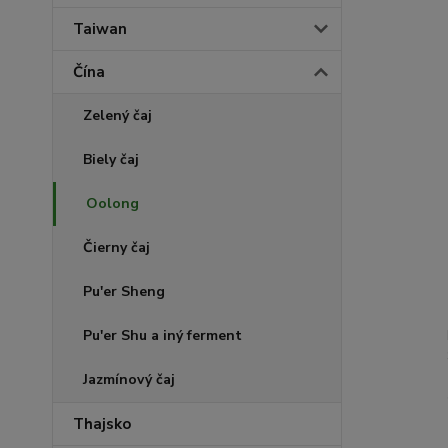
Taiwan
Čína
Zelený čaj
Biely čaj
Oolong
Čierny čaj
Pu'er Sheng
Pu'er Shu a iný ferment
Jazmínový čaj
Thajsko