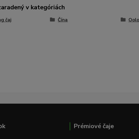
zaradený v kategóriách
g čaj
Čína
Ool
ok
Prémiové čaje