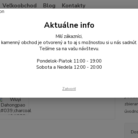
Veľkoobchod
Blog
Kontakty
Neviet
Aktuálne info
Hľadať
+421
Po-Pia
Milí zákazníci,
kamenný obchod je otvorený a to aj s možnosťou si u nás sadnúť.
Tešíme sa na vašu návštevu.
ína
Oolong
Wuyi Dahongpao 'charcoal roast' oolong 2024
Pondelok-Piatok 11:00 - 19:00
 Dahongpao 'charcoal roast' oo
Sobota a Nedeľa 12:00 - 20:00
Da Hon
Zatvoriť
Fujian
polože
zbiera
úvodno
Dos