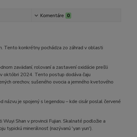
Komentáre
0
ian. Tento konkrétny pochádza zo záhrad v oblasti
nom zavädaní, rolovaní a zastavení oxidácie prešli
 v októbri 2024. Tento postup dodáva čaju
ažených orechov, sušeného ovocia a jemného kvetového
d názvu je spojený s legendou – kde cisár poslal červené
i Wuyi Shan v provincii Fujian. Skalnaté podložie a
ju typickú minerálnosť (nazývanú 'yan yun').