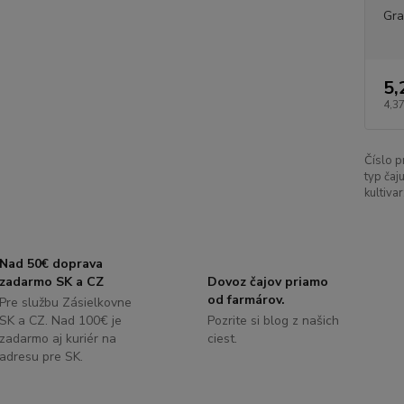
Gr
5,
4,37
Číslo p
typ čaju
kultivar
Nad 50€ doprava
zadarmo SK a CZ
Dovoz čajov priamo
od farmárov.
Pre službu Zásielkovne
SK a CZ. Nad 100€ je
Pozrite si blog z našich
zadarmo aj kuriér na
ciest.
adresu pre SK.