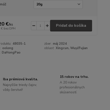
amáž
20 €
/
ks
Pridať do košíka
 €
bez DPH
roduktu:
48035-1
zber:
máj 2024
:
oolong
oblasť:
Xingcun, Wuyi/Fujian
:
DaHongPao
15 rokov na trhu.
Iba prémiová kvalita.
A 20 rokov
Najvyššie triedy čajov,
profesionálnych
vždy čerstvé!
skúseností.