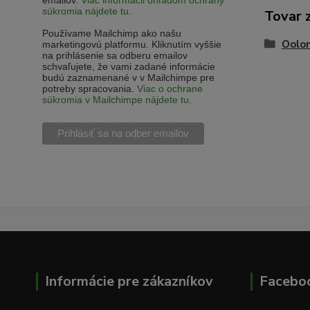
emailov.
Viac informácii ohľadom ochrany
súkromia nájdete tu.
Tovar 
Používame Mailchimp ako našu
Oolon
marketingovú platformu. Kliknutím vyššie
na prihlásenie sa odberu emailov
schvaľujete, že vami zadané informácie
budú zaznamenané v v Mailchimpe pre
potreby spracovania.
Viac o ochrane
súkromia v Mailchimpe nájdete tu.
Informácie pre zákazníkov
Facebo