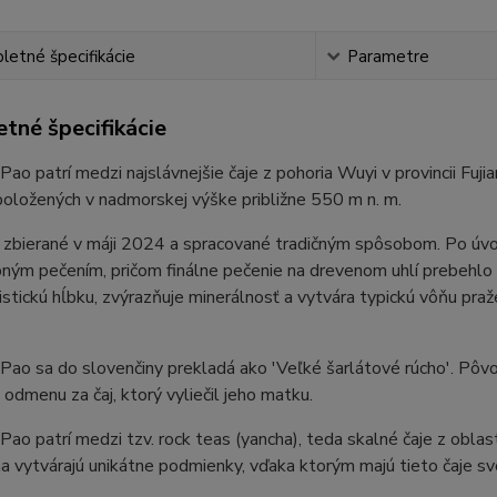
etné špecifikácie
Parametre
tné špecifikácie
ao patrí medzi najslávnejšie čaje z pohoria Wuyi v provincii Fuj
položených v nadmorskej výške približne 550 m n. m.
i zbierané v máji 2024 a spracované tradičným spôsobom. Po úvod
ným pečením, pričom finálne pečenie na drevenom uhlí prebehlo
istickú hĺbku, zvýrazňuje minerálnosť a vytvára typickú vôňu pr
ao sa do slovenčiny prekladá ako 'Veľké šarlátové rúcho'. Pôvo
 odmenu za čaj, ktorý vyliečil jeho matku.
ao patrí medzi tzv. rock teas (yancha), teda skalné čaje z oblast
a vytvárajú unikátne podmienky, vďaka ktorým majú tieto čaje svo