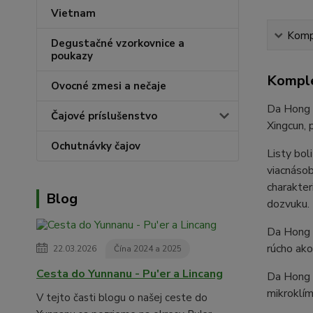
Vietnam
Kompl
Degustačné vzorkovnice a
poukazy
Komple
Ovocné zmesi a nečaje
Da Hong P
Čajové príslušenstvo
Xingcun, 
Ochutnávky čajov
Listy bol
viacnásob
charakter
Blog
dozvuku.
Da Hong P
rúcho ako
22.03.2026
Čína 2024 a 2025
Cesta do Yunnanu - Pu'er a Lincang
Da Hong P
mikroklím
V tejto časti blogu o našej ceste do