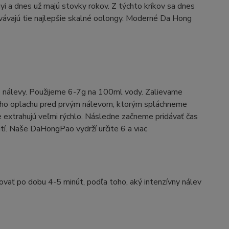
a dnes už majú stovky rokov. Z týchto kríkov sa dnes
covávajú tie najlepšie skalné oolongy. Moderné Da Hong
ke nálevy. Použijeme 6-7g na 100ml vody. Zalievame
keho oplachu pred prvým nálevom, ktorým spláchneme
e extrahujú veľmi rýchlo. Následne začneme pridávať čas
tí. Naše DaHongPao vydrží určite 6 a viac
vať po dobu 4-5 minút, podľa toho, aký intenzívny nálev