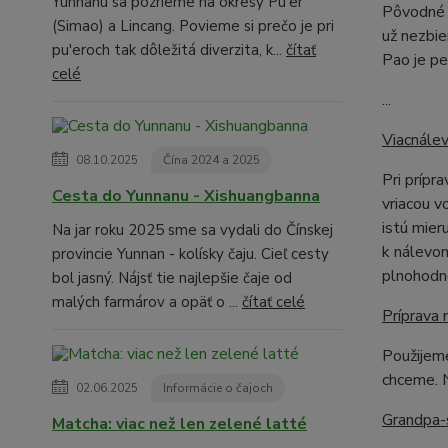
Yunnanu sa pozrieme na okresy Pu'er
Pôvodné 
(Simao) a Lincang. Povieme si prečo je pri
už nezbie
pu'eroch tak dôležitá diverzita, k...
čítať
Pao je pe
celé
...
Viacnálev
08.10.2025
Čína 2024 a 2025
Pri prípr
Cesta do Yunnanu - Xishuangbanna
vriacou 
istú mier
Na jar roku 2025 sme sa vydali do Čínskej
k nálevom
provincie Yunnan - kolísky čaju. Cieľ cesty
plnohodn
bol jasný. Nájsť tie najlepšie čaje od
malých farmárov a opäť o ...
čítať celé
Príprava 
Použijeme
chceme. 
02.06.2025
Informácie o čajoch
Grandpa-
Matcha: viac než len zelené latté