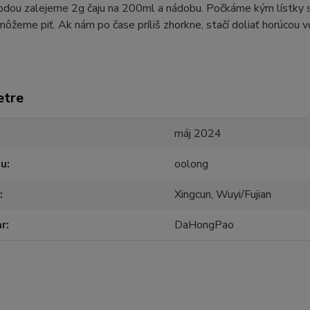
odou zalejeme 2g čaju na 200ml a nádobu. Počkáme kým lístky s
môžeme piť. Ak nám po čase príliš zhorkne, stačí doliať horúcou v
etre
máj 2024
ju
oolong
Xingcun, Wuyi/Fujian
ar
DaHongPao