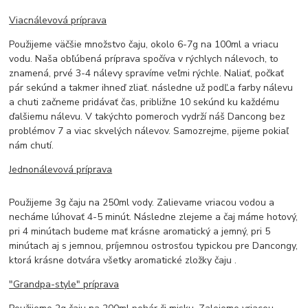
Viacnálevová príprava
Použijeme väčšie množstvo čaju, okolo 6-7g na 100ml a vriacu
vodu. Naša obľúbená príprava spočíva v rýchlych nálevoch, to
znamená, prvé 3-4 nálevy spravíme veľmi rýchle. Naliať, počkať
pár sekúnd a takmer ihneď zliať. následne už podĽa farby nálevu
a chuti začneme pridávať čas, približne 10 sekúnd ku každému
ďalšiemu nálevu. V takýchto pomeroch vydrží náš Dancong bez
problémov 7 a viac skvelých nálevov. Samozrejme, pijeme pokiaľ
nám chutí.
Jednonálevová príprava
Použijeme 3g čaju na 250ml vody. Zalievame vriacou vodou a
necháme lúhovať 4-5 minút. Následne zlejeme a čaj máme hotový,
pri 4 minútach budeme mať krásne aromatický a jemný, pri 5
minútach aj s jemnou, príjemnou ostrosťou typickou pre Dancongy,
ktorá krásne dotvára všetky aromatické zložky čaju .
"Grandpa-style" príprava