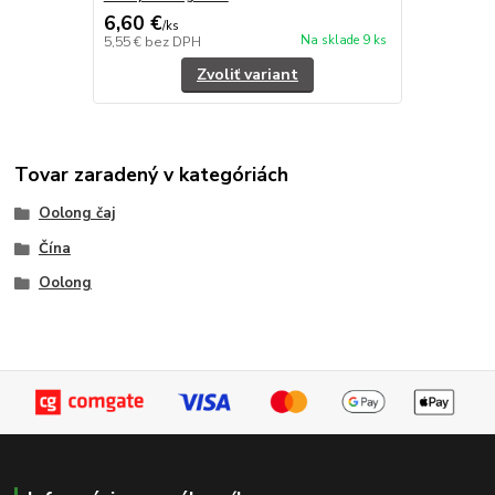
6,60 €
/
ks
Na sklade 9 ks
5,55 €
bez DPH
Zvoliť variant
Tovar zaradený v kategóriách
Oolong čaj
Čína
Oolong