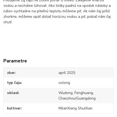
Použijeme 2g čaju na 200ml pohár či misku. Zalejeme vriacou
vodou a necháme lúhovať. Ako lístky padnú na spodok nádoby a
nálev vychladne na piteľnú teplotu môžeme piť. Ak nám čaj príliš
zhorkne, môžeme opäť doliať horúcou vodou a piť, pokiaľ nám čaj
chutí.
Parametre
zber
apríl 2025
typ čaju
oolong
oblasť
Wudong, Fenghuang,
Chaozhou/Guangdong
kultivar
MilanXiang ShuiXian