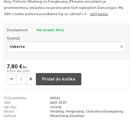
tóny. Pohorie Wudong vo Fenghuang (Phoenix mountain) je
prominentnou oblasťou na pestovanie tých najlepších Dancongov. My
Vám z tohto pohoria ponúkame čaj zo záhrad v n...
celý popis
Dostupnosť
Na sklade 40 ks
Gramáž
7,80 €
/
ks
6,55 €
bez DPH
Pridať do košíka
Číslo produktu:
48041
zber:
apríl 2025
typ čaju:
oolong
oblasť:
Wudong, Fenghuang, Chaozhou/Guangdong
kultivar:
MilanXiang ShuiXian