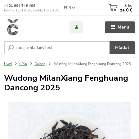
0
ks
+421 904 546 409
EUR
za
0 €
Po-Pia 11-19:00, So-Ne 12-20:00
Menu
Hľadať
Úvod
Čína
Oolong
Wudong MilanXiang Fenghuang Dancong 2025
Wudong MilanXiang Fenghuang
Dancong 2025