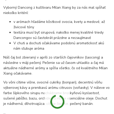
Vyborný Dancong z kulltivaru Milan Xiang by za nás mal spĺňať
niekoľko kritérií:
v arómach hľadáme kôstkové ovocia, kvety a medové, až
živicové tóny
textúra musí byť sirupová, nakoľko menej kvalitné triedy
Dancongov sú častokrát prázdne a nezaujímavé
V chuti a dochuti očakávame podobnú aromatickosť akú
nám sľubuje aróma
Náš čaj bol zbieraný v apríli zo starších čajovníkov (laocong) a
následne v máji pečený. Pečenie sa už časom uhladilo a čaj má
aktuálne nádherné arómy a spĺňa všetko, čo od kvalitného Milan
Xiang očakávame.
Vo vôni cítime višne, ovocné cukríky (bonpari), decentnú vôňu
výberovej kávy a prenikavú arómu citrusov (voňavky). V náleve vo
farbe šípkového sirupu nachádzame broskyňovú kyslastosť,
sušené jabĺčko, bazu, orchideu či rôzne esenciálne oleje. Dochut
je nádherná, dlhotrvajúca, cítime černice, pečený banán.
...