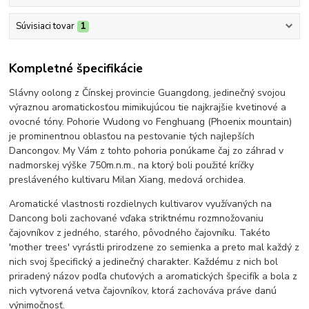
Súvisiaci tovar
1
Kompletné špecifikácie
Slávny oolong z Čínskej provincie Guangdong, jedinečný svojou
výraznou aromatickosťou mimikujúcou tie najkrajšie kvetinové a
ovocné tóny. Pohorie Wudong vo Fenghuang (Phoenix mountain)
je prominentnou oblasťou na pestovanie tých najlepších
Dancongov. My Vám z tohto pohoria ponúkame čaj zo záhrad v
nadmorskej výške 750m.n.m., na ktorý boli použité kríčky
presláveného kultivaru Milan Xiang, medová orchidea.
Aromatické vlastnosti rozdielnych kultivarov využívaných na
Dancong boli zachované vďaka striktnému rozmnožovaniu
čajovníkov z jedného, starého, pôvodného čajovníku. Takéto
'mother trees' vyrástli prirodzene zo semienka a preto mal každý z
nich svoj špecifický a jedinečný charakter. Každému z nich bol
priradený názov podľa chuťových a aromatických špecifík a bola z
nich vytvorená vetva čajovníkov, ktorá zachováva práve danú
výnimočnosť.