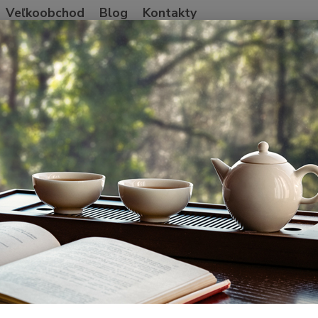
Veľkoobchod
Blog
Kontakty
Neviet
Hľadať
+421
Po-Pia
Taiwan
Oolong
WenShan Baozhong oolong 2026
Shan Baozhong oolong 2026
Ľahko-
lístko
výške 
patrí 
na Tai
Dos