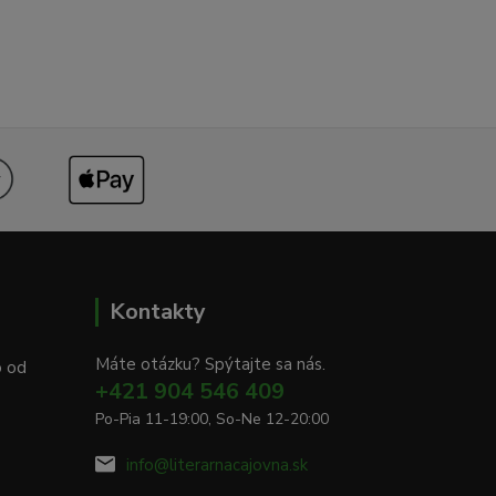
Kontakty
Máte otázku? Spýtajte sa nás.
o od
+421 904 546 409
Po-Pia 11-19:00, So-Ne 12-20:00
info@literarnacajovna.sk