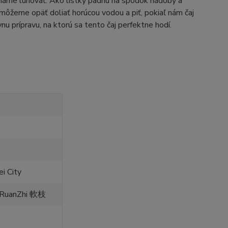
cháme lúhovať. Ako lístky padnú na spodok nádoby a
 môžeme opäť doliať horúcou vodou a piť, pokiaľ nám čaj
nu prípravu, na ktorú sa tento čaj perfektne hodí.
i City
 RuanZhi 軟枝