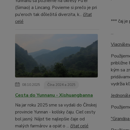
Yunnanu sa pozrieme na okresy Pu'er
(Simao) a Lincang. Povieme si prečo je pri
pu'eroch tak dôležitá diverzita, k...
čítať
*** čaj j
celé
...
Viacnálev
Použijeme
približne
kým sa zr
pridávame
vydržia k
08.10.2025
Čína 2024 a 2025
Cesta do Yunnanu - Xishuangbanna
Jednonál
Na jar roku 2025 sme sa vydali do Čínskej
Použijem
provincie Yunnan - kolísky čaju. Cieľ cesty
"Grandpa-
bol jasný. Nájsť tie najlepšie čaje od
malých farmárov a opäť o ...
čítať celé