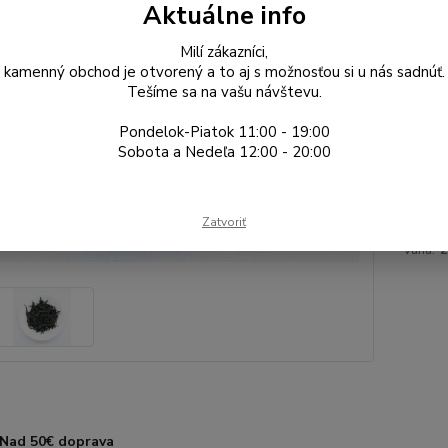
Aktuálne info
Gr
Milí zákazníci,
kamenný obchod je otvorený a to aj s možnosťou si u nás sadnúť.
Tešíme sa na vašu návštevu.
6,
5,21
Pondelok-Piatok 11:00 - 19:00
Sobota a Nedeľa 12:00 - 20:00
Číslo p
Výrobc
oblasť:
Zatvoriť
váha:
Nad 50€ doprava