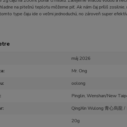
 2g čaju na 200ml pohár či misku. Zalejeme vriacou vodou a ne
hladne na piteľnú teplotu môžeme piť. Ak nám čaj príliš zosilnie,
i tomto type čaju ide o veľmi jednoduchú, no zároveň super efektív
etre
máj 2026
ca
Mr. Ong
ju
oolong
Pinglin, Wenshan/New Taipe
ar
QingXin Wulong 青心烏龍 /
20g