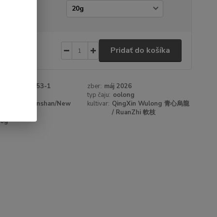
amáž
20 €
/
ks
Pridať do košíka
 €
bez DPH
roduktu:
48053-1
zber:
máj 2026
a:
Mr. Ong
typ čaju:
oolong
Pinglin, Wenshan/New
kultivar:
QingXin Wulong 青心烏龍
Taipei City
/ RuanZhi 軟枝
20g