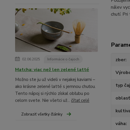
Použijeme
nálev vyc
chutí. Pr
Param
zber
02.06.2025
Informácie o čajoch
Matcha: viac než len zelené latté
Výrob
Možno ste ju už videli v nejakej kaviarni –
typ ča
ako krásne zelené latté s jemnou chuťou.
Tento nápoj si rýchlo získal obľubu po
oblasť
celom svete. Nie všetci už...
čítať celé
kultiv
Zobraziť všetky články
váha