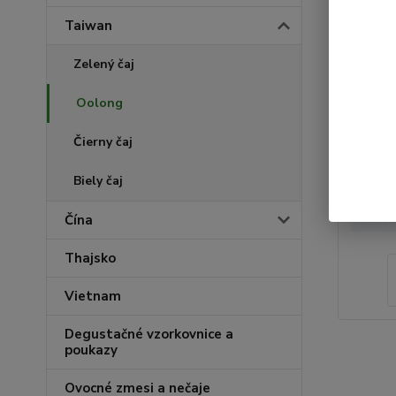
Taiwan
Zelený čaj
Oolong
Čierny čaj
Biely čaj
Čína
Thajsko
Vietnam
Degustačné vzorkovnice a
poukazy
Ovocné zmesi a nečaje