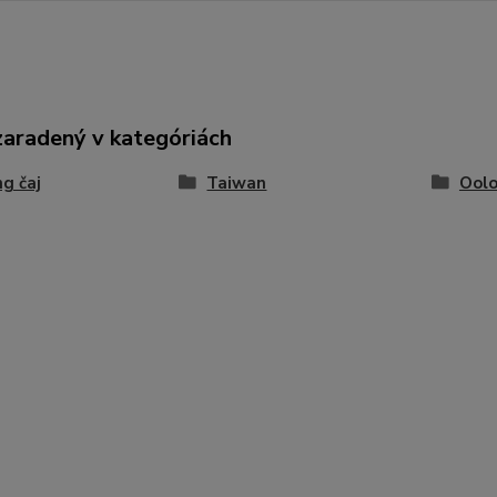
zaradený v kategóriách
g čaj
Taiwan
Ool