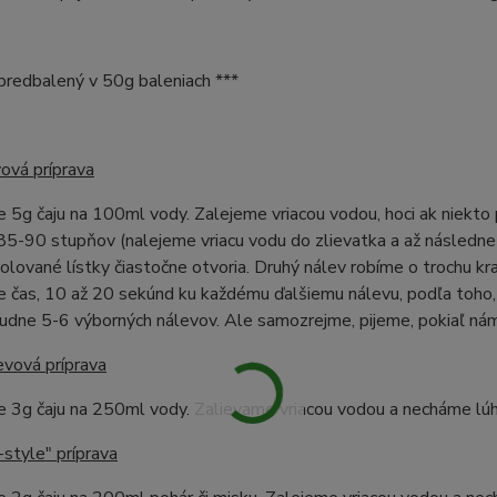
e predbalený v 50g baleniach ***
ová príprava
 5g čaju na 100ml vody. Zalejeme vriacou vodou, hoci ak niekto
 85-90 stupňov (nalejeme vriacu vodu do zlievatka a až následne 
olované lístky čiastočne otvoria. Druhý nálev robíme o trochu kr
 čas, 10 až 20 sekúnd ku každému ďalšiemu nálevu, podľa toho,
ľudne 5-6 výborných nálevov. Ale samozrejme, pijeme, pokiaľ nám
evová príprava
e 3g čaju na 250ml vody. Zalievame vriacou vodou a necháme lú
style" príprava