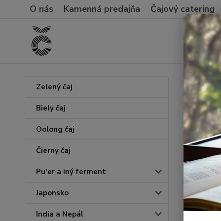
O nás
Kamenná predajňa
Čajový catering
Úvod
Zelený čaj
Wen
Biely čaj
Oolong čaj
Novinka
Čierny čaj
Pu'er a iný ferment
Japonsko
India a Nepál