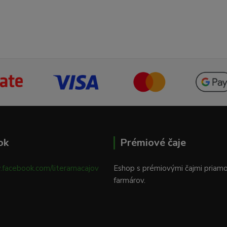
ok
Prémiové čaje
.facebook.com/literarnacajov
Eshop s prémiovými čajmi priam
farmárov.