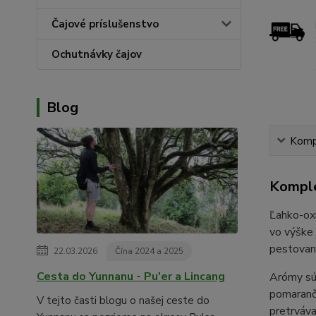
Čajové príslušenstvo
Ochutnávky čajov
Blog
Kompl
Komple
Ľahko-oxi
vo výške 
pestovan
22.03.2026
Čína 2024 a 2025
Cesta do Yunnanu - Pu'er a Lincang
Arómy sú
pomarančo
V tejto časti blogu o našej ceste do
pretrváva