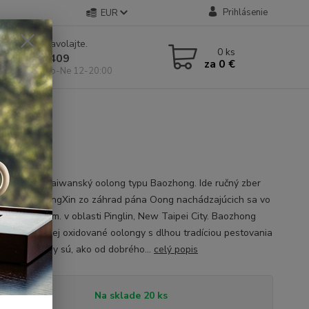
Prihlásenie
EUR
e si rady? Zavolajte.
0
ks
 904 546 409
za
0 €
 11-19:00, So-Ne 12-20:00
oxidovaný taiwanský oolong typu Baozhong. Ide ručný zber
v kultivaru QingXin zo záhrad pána Oong nachádzajúcich sa vo
300-400m.n.m. v oblasti Pinglin, New Taipei City. Baozhong
medzi najmenej oxidované oolongy s dlhou tradíciou pestovania
wane. Arómy sú, ako od dobrého...
celý popis
tupnosť
Na sklade 20 ks