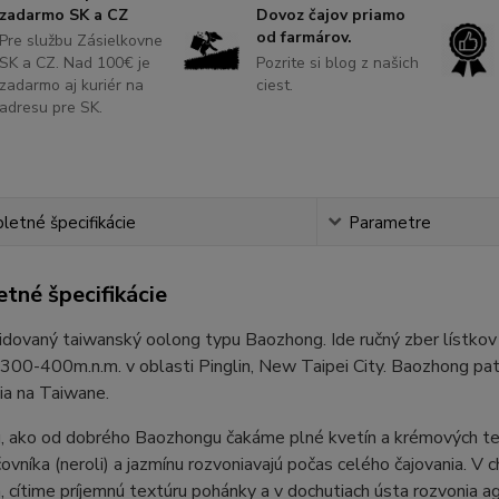
zadarmo SK a CZ
Dovoz čajov priamo
od farmárov.
Pre službu Zásielkovne
SK a CZ. Nad 100€ je
Pozrite si blog z našich
zadarmo aj kuriér na
ciest.
adresu pre SK.
etné špecifikácie
Parametre
tné špecifikácie
dovaný taiwanský oolong typu Baozhong. Ide ručný zber lístkov 
300-400m.n.m. v oblasti Pinglin, New Taipei City. Baozhong pat
ia na Taiwane.
, ako od dobrého Baozhongu čakáme plné kvetín a krémových te
vníka (neroli) a jazmínu rozvoniavajú počas celého čajovania. V c
, cítime príjemnú textúru pohánky a v dochutiach ústa rozvonia