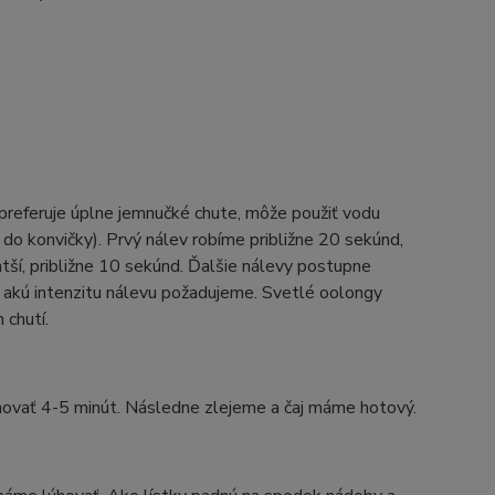
 preferuje úplne jemnučké chute, môže použiť vodu
do konvičky). Prvý nálev robíme približne 20 sekúnd,
atší, približne 10 sekúnd. Ďalšie nálevy postupne
 akú intenzitu nálevu požadujeme. Svetlé oolongy
 chutí.
hovať 4-5 minút. Následne zlejeme a čaj máme hotový.