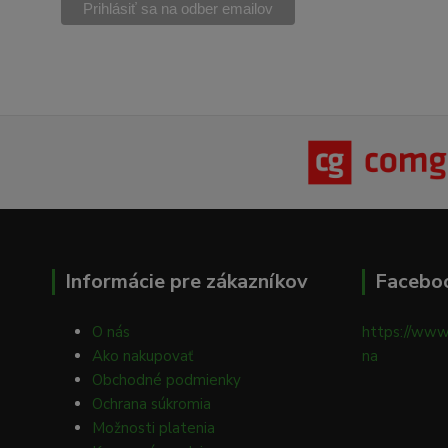
Informácie pre zákazníkov
Facebo
O nás
https://www
Ako nakupovať
na
Obchodné podmienky
Ochrana súkromia
Možnosti platenia