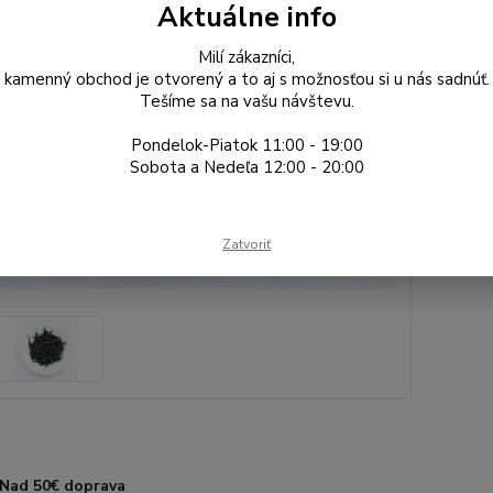
Aktuálne info
Gr
Milí zákazníci,
kamenný obchod je otvorený a to aj s možnosťou si u nás sadnúť.
Tešíme sa na vašu návštevu.
6,
5,21
Pondelok-Piatok 11:00 - 19:00
Sobota a Nedeľa 12:00 - 20:00
Číslo p
Výrobc
oblasť:
Zatvoriť
Nad 50€ doprava