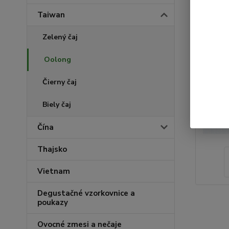
Taiwan
Zelený čaj
Oolong
Čierny čaj
Biely čaj
Čína
Thajsko
Vietnam
Degustačné vzorkovnice a
poukazy
Ovocné zmesi a nečaje