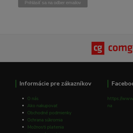
Informácie pre zákazníkov
Facebo
O nás
https://www
Ako nakupovať
na
Obchodné podmienky
Ochrana súkromia
Možnosti platenia