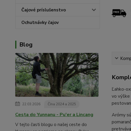
Čajové príslušenstvo
Ochutnávky čajov
Blog
Kompl
Komple
Ľahko-oxi
vo výške 
pestovan
22.03.2026
Čína 2024 a 2025
Cesta do Yunnanu - Pu'er a Lincang
Arómy sú
pomarančo
V tejto časti blogu o našej ceste do
pretrváva