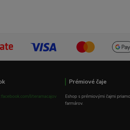
ok
Prémiové čaje
.facebook.com/literarnacajov
Eshop s prémiovými čajmi priam
farmárov.