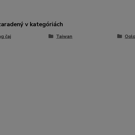
zaradený v kategóriách
g čaj
Taiwan
Ool