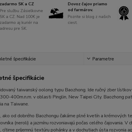
zadarmo SK a CZ
Dovoz čajov priamo
od farmárov.
Pre službu Zásielkovne
SK a CZ. Nad 100€ je
Pozrite si blog z našich
zadarmo aj kuriér na
ciest.
adresu pre SK.
etné špecifikácie
Parametre
tné špecifikácie
dovaný taiwanský oolong typu Baozhong. Ide ručný zber lístkov 
300-400m.n.m. v oblasti Pinglin, New Taipei City. Baozhong pat
ia na Taiwane.
, ako od dobrého Baozhongu čakáme plné kvetín a krémových te
vníka (neroli) a jazmínu rozvoniavajú počas celého čajovania. V c
, cítime príjemnú textúru pohánky a v dochutiach ústa rozvonia