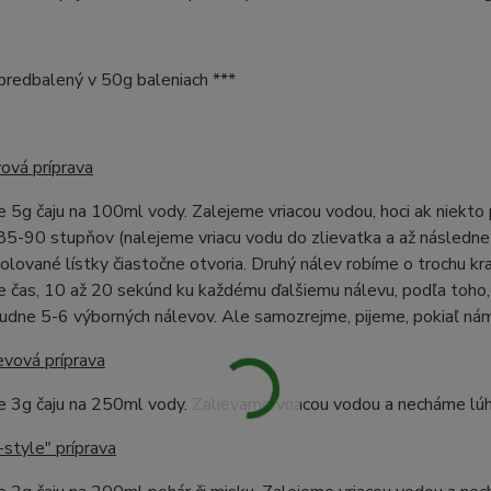
e predbalený v 50g baleniach ***
ová príprava
 5g čaju na 100ml vody. Zalejeme vriacou vodou, hoci ak niekto
 85-90 stupňov (nalejeme vriacu vodu do zlievatka a až následne 
olované lístky čiastočne otvoria. Druhý nálev robíme o trochu kr
 čas, 10 až 20 sekúnd ku každému ďalšiemu nálevu, podľa toho,
ľudne 5-6 výborných nálevov. Ale samozrejme, pijeme, pokiaľ nám
evová príprava
e 3g čaju na 250ml vody. Zalievame vriacou vodou a necháme lú
style" príprava