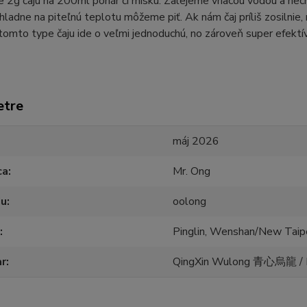
 2g čaju na 200ml pohár či misku. Zalejeme vriacou vodou a ne
hladne na piteľnú teplotu môžeme piť. Ak nám čaj príliš zosilnie,
i tomto type čaju ide o veľmi jednoduchú, no zároveň super efektív
etre
máj 2026
ca
Mr. Ong
ju
oolong
Pinglin, Wenshan/New Taipe
ar
QingXin Wulong 青心烏龍 /