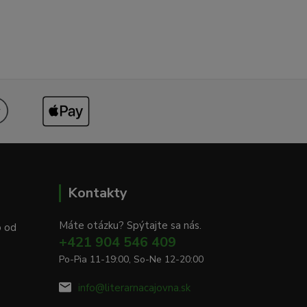
Kontakty
Máte otázku? Spýtajte sa nás.
o od
+421 904 546 409
Po-Pia 11-19:00, So-Ne 12-20:00
info@literarnacajovna.sk