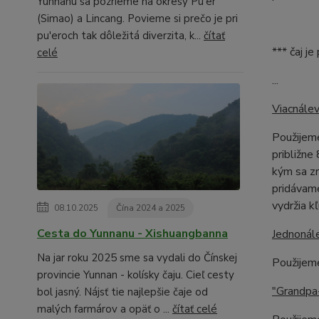
Yunnanu sa pozrieme na okresy Pu'er
(Simao) a Lincang. Povieme si prečo je pri
pu'eroch tak dôležitá diverzita, k...
čítať
*** čaj j
celé
...
Viacnálev
Použijeme
približne
kým sa zr
pridávame
vydržia k
08.10.2025
Čína 2024 a 2025
Cesta do Yunnanu - Xishuangbanna
Jednonál
Na jar roku 2025 sme sa vydali do Čínskej
Použijem
provincie Yunnan - kolísky čaju. Cieľ cesty
"Grandpa-
bol jasný. Nájsť tie najlepšie čaje od
malých farmárov a opäť o ...
čítať celé