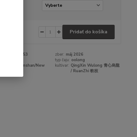
amáž
20 €
/
ks
Pridať do košíka
 €
bez DPH
roduktu:
48053
zber:
máj 2026
a:
Mr. Ong
typ čaju:
oolong
Pinglin, Wenshan/New
kultivar:
QingXin Wulong 青心烏龍
Taipei City
/ RuanZhi 軟枝