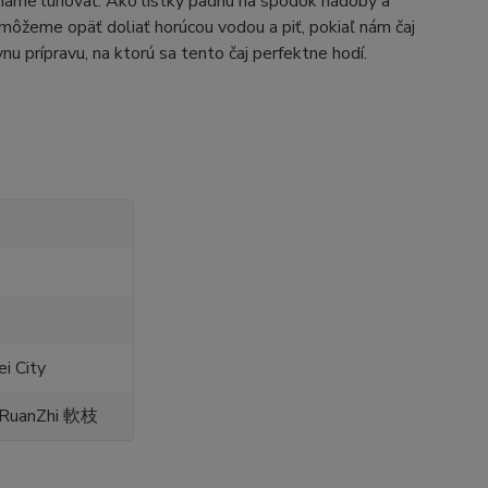
cháme lúhovať. Ako lístky padnú na spodok nádoby a
 môžeme opäť doliať horúcou vodou a piť, pokiaľ nám čaj
nu prípravu, na ktorú sa tento čaj perfektne hodí.
i City
 RuanZhi 軟枝