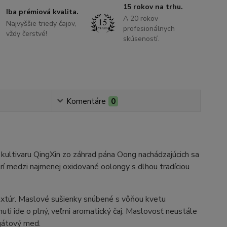
15 rokov na trhu.
Iba prémiová kvalita.
A 20 rokov
Najvyššie triedy čajov,
profesionálnych
vždy čerstvé!
skúseností.
Komentáre
0
kultivaru QingXin zo záhrad pána Oong nachádzajúcich sa
rí medzi najmenej oxidované oolongy s dlhou tradíciou
xtúr. Maslové sušienky snúbené s vôňou kvetu
huti ide o plný, veľmi aromatický čaj. Maslovosť neustále
 agátový med.