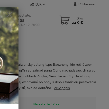
Prihlásenie
EUR
e si rady? Zavolajte.
0
ks
 904 546 409
za
0 €
 11-19:00, So-Ne 12-20:00
oxidovaný taiwanský oolong typu Baozhong. Ide ručný zber
v kultivaru QingXin zo záhrad pána Oong nachádzajúcich sa vo
300-400m.n.m. v oblasti Pinglin, New Taipei City. Baozhong
medzi najmenej oxidované oolongy s dlhou tradíciou pestovania
wane. Arómy sú, ako od dobrého...
celý popis
tupnosť
Na sklade 37 ks