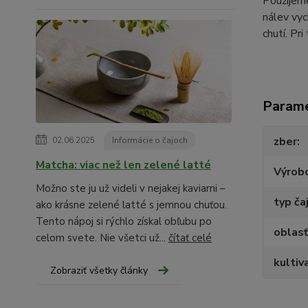
Použijeme
nálev vyc
chutí. Pr
Param
zber
02.06.2025
Informácie o čajoch
Matcha: viac než len zelené latté
Výrob
Možno ste ju už videli v nejakej kaviarni –
typ ča
ako krásne zelené latté s jemnou chuťou.
Tento nápoj si rýchlo získal obľubu po
oblasť
celom svete. Nie všetci už...
čítať celé
kultiv
Zobraziť všetky články