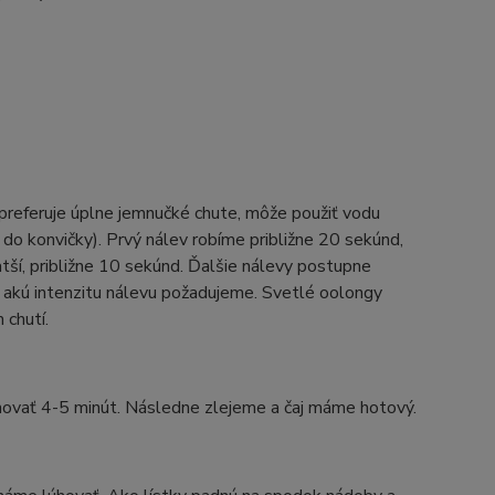
 preferuje úplne jemnučké chute, môže použiť vodu
do konvičky). Prvý nálev robíme približne 20 sekúnd,
atší, približne 10 sekúnd. Ďalšie nálevy postupne
 akú intenzitu nálevu požadujeme. Svetlé oolongy
 chutí.
hovať 4-5 minút. Následne zlejeme a čaj máme hotový.