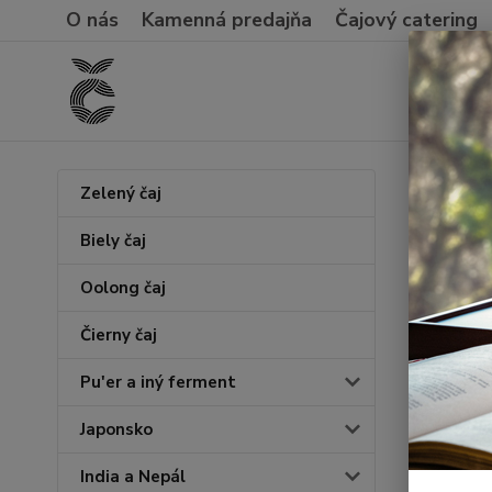
O nás
Kamenná predajňa
Čajový catering
Úvod
Zelený čaj
Wen
Biely čaj
Oolong čaj
Novinka
Čierny čaj
Pu'er a iný ferment
Japonsko
India a Nepál