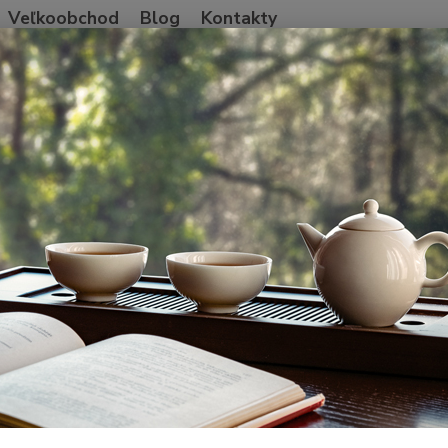
Veľkoobchod
Blog
Kontakty
Neviet
Hľadať
+421
Po-Pia
Taiwan
Oolong
WenShan Baozhong oolong 2026
Shan Baozhong oolong 2026
Ľahko-
lístko
výške 
patrí 
na Tai
Dos